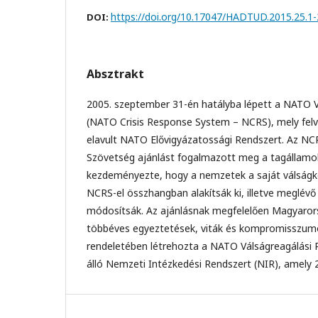
https://doi.org/10.17047/HADTUD.2015.25.1-
DOI:
Absztrakt
2005. szeptember 31-én hatályba lépett a NATO V
(NATO Crisis Response System – NCRS), mely felv
elavult NATO Elővigyázatossági Rendszert. Az N
Szövetség ajánlást fogalmazott meg a tagállamok
kezdeményezte, hogy a nemzetek a saját válságke
NCRS-el összhangban alakítsák ki, illetve meglévő
módosítsák. Az ajánlásnak megfelelően Magyaro
többéves egyeztetések, viták és kompromisszu
rendeletében létrehozta a NATO Válságreagálási
álló Nemzeti Intézkedési Rendszert (NIR), amely 