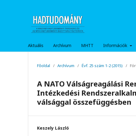
Aktuális
Archívum
MHTT
Információk
Főoldal
/
Archívum
/
Évf. 25 szám 1-2 (2015)
/
Fó
A NATO Válságreagálási Re
Intézkedési Rendszeralkal
válsággal összefüggésben
Keszely László