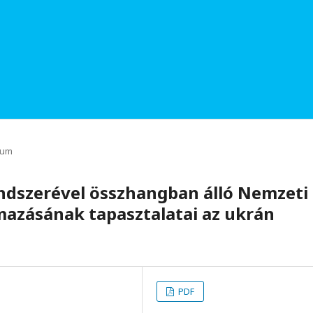
rum
ndszerével összhangban álló Nemzeti
mazásának tapasztalatai az ukrán
PDF