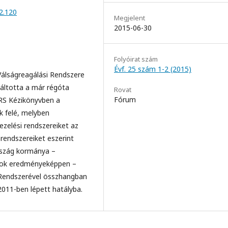
2.120
Megjelent
2015-06-30
Folyóirat szám
Évf. 25 szám 1-2 (2015)
álságreagálási Rendszere
áltotta a már régóta
Rovat
Fórum
CRS Kézikönyvben a
 felé, melyben
zelési rendszereiket az
 rendszereiket eszerint
rszág kormánya –
mok eredményeképpen –
 Rendszerével összhangban
2011-ben lépett hatályba.