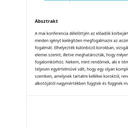
Absztrakt
A mai konferencia délelőttjén az előadók körbejá
minden igényt kielégítően megfogalmazni az aszi
fogalmát. Elhelyezték különböző korokban, vizsgá
elemei szerint, illetve meghatározták, hogy milye
fogalomkörhöz. Nekem, mint rendőrnek, aki e té
teljesen egyértelművé vált, hogy egy olyan komple
szemben, amelynek tartalmi kellékei koroktól, re
alkotójától nagymértékben függtek és függnek ma