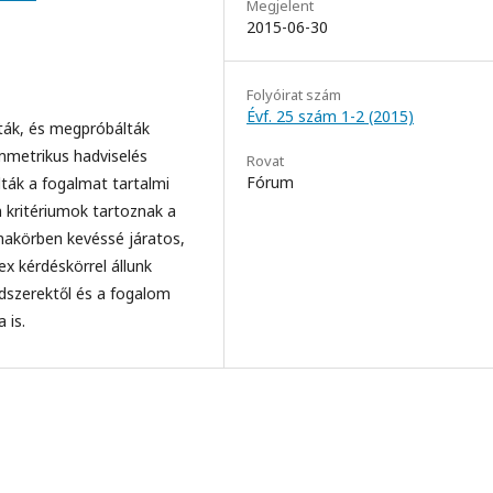
Megjelent
2015-06-30
Folyóirat szám
Évf. 25 szám 1-2 (2015)
rták, és megpróbálták
mmetrikus hadviselés
Rovat
Fórum
lták a fogalmat tartalmi
n kritériumok tartoznak a
makörben kevéssé járatos,
x kérdéskörrel állunk
ndszerektől és a fogalom
 is.