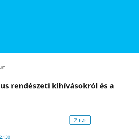
rum
s rendészeti kihívásokról és a
PDF
2.130