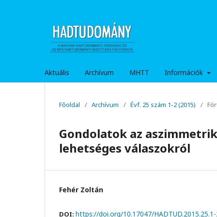
Aktuális
Archívum
MHTT
Információk
Főoldal
/
Archívum
/
Évf. 25 szám 1-2 (2015)
/
Fó
Gondolatok az aszimmetriku
lehetséges válaszokról
Fehér Zoltán
https://doi.org/10.17047/HADTUD.2015.25.1-
DOI: