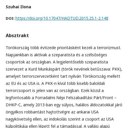
Szuhai Ilona
https://doi.org/10.17047/HADTUD.2015.25.1-2.148
DOI:
Absztrakt
Törökország több évtizede prioritásként kezeli a terrorizmust.
Napjainkban is aktívak a szeparatista és a szélsőséges
csoportok az országban. A legjelentősebb szeparatista
szervezet a Kurd Munkáspárt (török nevének betűszava: PKK),
amelyet terrorszervezetként tart nyilván Törökország mellett
az EU és az USA is. A PKK-n kívül több kisebb baloldali
terrorcsoport is jelen van az országban. Ezek közül a
legfontosabb a Forradalmi Népi Felszabadítási Párt/Front –
DHKP-C, amely 2013-ban egy súlyos, halálos áldozatokkal járó
öngyilkos robbantást hajtottvégre az ankarai USA
nagykövetség ellen, az indokolás szerint a csoport az USA
külpolitikája ellen lépett fel a támadással. A vallási alapú