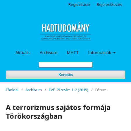
Regisztráció
Bejelentkezés
Aktuális
Archívum
MHTT
Információk
Keresés
Főoldal
/
Archívum
/
Évf. 25 szám 1-2 (2015)
/
Fórum
A terrorizmus sajátos formája
Törökországban