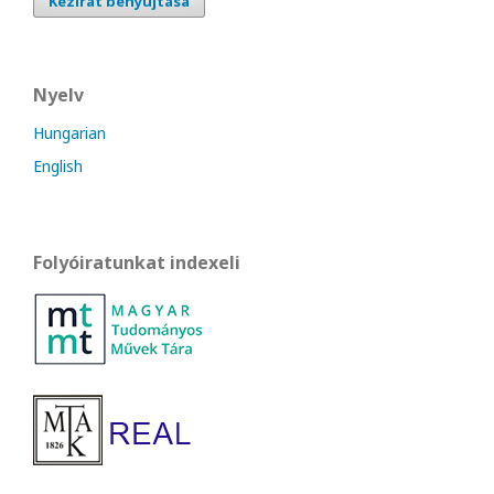
Kézirat benyújtása
Nyelv
Hungarian
English
Folyóiratunkat indexeli