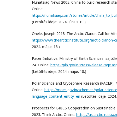
Nunatsiaq News 2003. China to build research stat
Online:
https://nunatsiaq.com/stories/article/china_to_bu
(Letöltés ideje: 2024. június 10.)
Onele, Joseph 2018. The Arctic Clarion Call for Afr
https://www.thearcticinstitute.org/arctic-clarion-ca
2024. május 18.)
Pacer Initiative. Ministry of Earth Sciences, sajt
24. Online:
https://pib.gov.in/PressReleasePage.
(Letöltés ideje: 2024. május 18.)
Polar Science and Cryosphere Research (PACER). Mi
Online:
https://moes.gov.in/schemes/polar-scienc
language_content_entity=en
(Letöltés ideje: 2024
Prospects for BRICS Cooperation on Sustainable 
2023. Think Arctic. Online:
https://as.arctic-russia