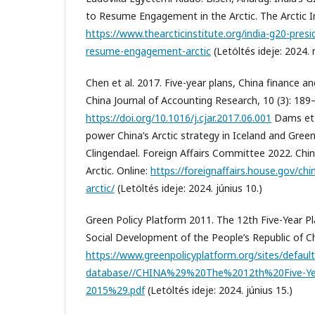
to Resume Engagement in the Arctic. The Arctic In
https://www.thearcticinstitute.org/india-g20-pres
resume-engagement-arctic
(Letöltés ideje: 2024. 
Chen et al. 2017. Five-year plans, China finance a
China Journal of Accounting Research, 10 (3): 189
https://doi.org/10.1016/j.cjar.2017.06.001
Dams et 
power China’s Arctic strategy in Iceland and Gree
Clingendael. Foreign Affairs Committee 2022. Chi
Arctic. Online:
https://foreignaffairs.house.gov/ch
arctic/
(Letöltés ideje: 2024. június 10.)
Green Policy Platform 2011. The 12th Five-Year P
Social Development of the People’s Republic of Ch
https://www.greenpolicyplatform.org/sites/default
database//CHINA%29%20The%2012th%20Five-Y
2015%29.pdf
(Letöltés ideje: 2024. június 15.)