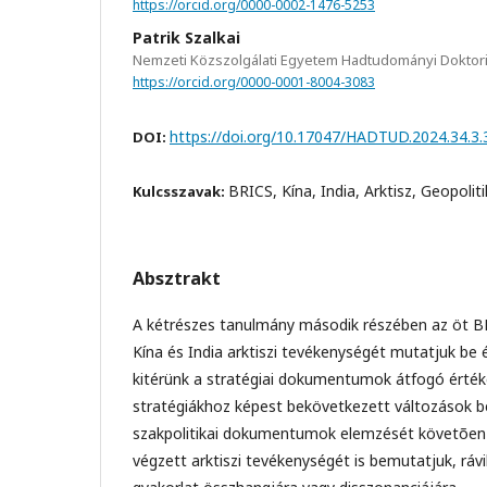
https://orcid.org/0000-0002-1476-5253
Patrik Szalkai
Nemzeti Közszolgálati Egyetem Hadtudományi Doktori
https://orcid.org/0000-0001-8004-3083
https://doi.org/10.17047/HADTUD.2024.34.3.
DOI:
BRICS, Kína, India, Arktisz, Geopolit
Kulcsszavak:
Absztrakt
A kétrészes tanulmány második részében az öt BR
Kína és India arktiszi tevékenységét mutatjuk be 
kitérünk a stratégiai dokumentumok átfogó értéke
stratégiákhoz képest bekövetkezett változások 
szakpolitikai dokumentumok elemzését követõen 
végzett arktiszi tevékenységét is bemutatjuk, rávi