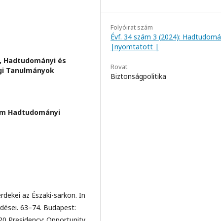
Folyóirat szám
Évf. 34 szám 3 (2024): Hadtudom
|nyomtatott |
, Hadtudományi és
Rovat
gi Tanulmányok
Biztonságpolitika
tem Hadtudományi
rdekei az Északi-sarkon. In
rdései. 63–74. Budapest:
G20 Presidency: Opportunity