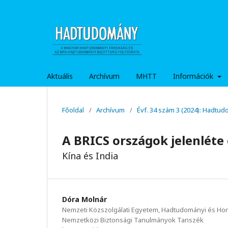
Aktuális
Archívum
MHTT
Információk
Főoldal
/
Archívum
/
Évf. 34 szám 3 (2024): Hadtu
A BRICS országok jelenléte
Kína és India
Dóra Molnár
Nemzeti Közszolgálati Egyetem, Hadtudományi és Hon
Nemzetközi Biztonsági Tanulmányok Tanszék