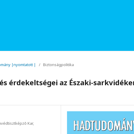
domány |nyomtatott |
/
Biztonságpolitika
 és érdekeltségei az Északi-sarkvidéke
védtisztképzõ Kar,