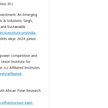
nius 30.)
Investment: An Emerging
is & Solutions. Singh,
 and Sustainable
cticinstitute.org/india-
ltés ideje: 2024. június
t power competition and
 Union Institute for
. n.): Affiliated Institutes
ity/affiliated-
h African Polar Research
-infrastructure-sapri-