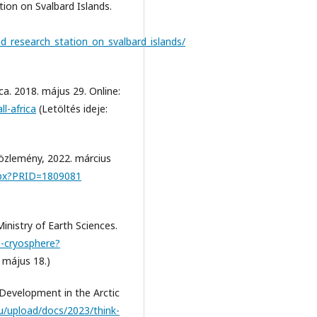
ion on Svalbard Islands.
ild_research_station_on_svalbard_islands/
ica. 2018. május 29. Online:
ll-africa
(Letöltés ideje:
óközlemény, 2022. március
aspx?PRID=1809081
nistry of Earth Sciences.
e-cryosphere?
. május 18.)
Development in the Arctic
.ru/upload/docs/2023/think-