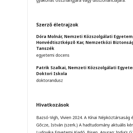
gyakorlat összhangjára vagy disszonanciájára.
Szerző életrajzok
Dóra Molnár,
Nemzeti Közszolgálati Egyetem
Honvédtisztképzõ Kar, Nemzetközi Biztonsá
Tanszék
egyetemi docens
Patrik Szalkai,
Nemzeti Közszolgálati Egye
Doktori Iskola
doktorandusz
Hivatkozások
Bazsó-Vigh, Vivien 2024. A Kínai Népköztársaság é
Gõcze, István (szerk.) A hadtudomány aktuális ké
Ludovika Egyetemi Kiadó. Bisen, Anurag: India’s 