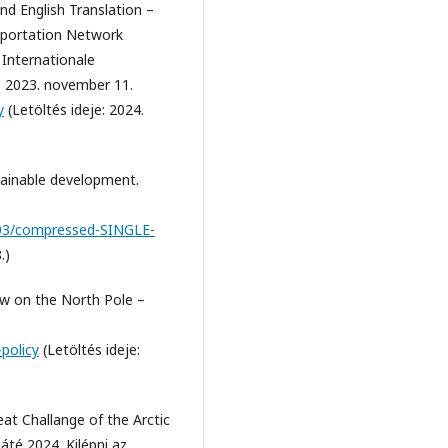
and English Translation –
sportation Network
 Internationale
. 2023. november 11.
y
(Letöltés ideje: 2024.
ustainable development.
2-03/compressed-SINGLE-
.)
ew on the North Pole –
-policy
(Letöltés ideje:
eat Challange of the Arctic
té 2024. Kilépni az