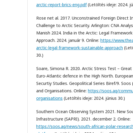
arctic-report-brics-eng.pdf
(Letöltés ideje: 2024. jú
Rose net al. 2017. Unconstrained Foreign Direct 
Challenge to Arctic Security. Arlington: CNA Analys
Manish 2024. India in the Arctic: Legal Framework
Approach. 2024. január 9. Online:
https://www.thear
arctic-legal-framework-sustainable-approach
(Letö
30.)
Soare, Simona R. 2020. Arctic Stress Test – Grea
Euro-Atlantic defence in the High North. European
Securtiy Studies. Geopolitical Series Biref/9. Soos (é
and Organisations. Online:
https://soos.aq/commun
organisations
(Letöltés ideje: 2024. június 30.)
Southern Ocean Observing System 2021. New Sout
Infrastructure (SAPRI). 2021. december 2. Online:
https://soos.aq/news/south-african-polar-research