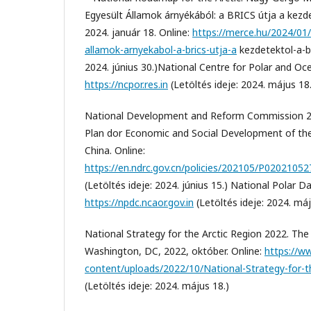
Egyesült Államok árnyékából: a BRICS útja a kezdet
2024. január 18. Online:
https://merce.hu/2024/01/
allamok-arnyekabol-a-brics-utja-a
kezdetektol-a-bo
2024. június 30.)National Centre for Polar and Oc
https://ncpor.res.in
(Letöltés ideje: 2024. május 18.
National Development and Reform Commission 20
Plan dor Economic and Social Development of the
China. Online:
https://en.ndrc.gov.cn/policies/202105/P020210
(Letöltés ideje: 2024. június 15.) National Polar Da
https://npdc.ncaor.gov.in
(Letöltés ideje: 2024. máj
National Strategy for the Arctic Region 2022. Th
Washington, DC, 2022, október. Online:
https://w
content/uploads/2022/10/National-Strategy-for-th
(Letöltés ideje: 2024. május 18.)