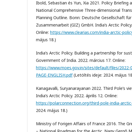
Ibold, Sebastian és Yun, Xia 2021. Policy Briefing 
National Comprehensive Three-dimensional Tran
Planning Outline. Bonn: Deutsche Gesellschaft für
Zusammenarbeit (GIZ) GmbH. India’s Arctic Policy
Online:
https://www.clearias.com/india-arctic-polic
május 18.)
India’s Arctic Policy. Building a partnership for s
Government of India. 2022. március 17. Online:
https://www.moes.gov.in/sites/default/files/202
PAGE-ENGLISH.pdf
(Letöltés ideje: 2024. május 18
Kanagavalli, Suryanarayanan 2022. Third Pole’s vi
India’s Arctic Policy. 2022. április 12. Online:
https://polarconnection.org/third-pole-india-arctic
2024. május 18.)
Ministry of Forigen Affairs of France 2016. The Gr
– National Roadmap for the Arctic. Nagy Gergõ Má