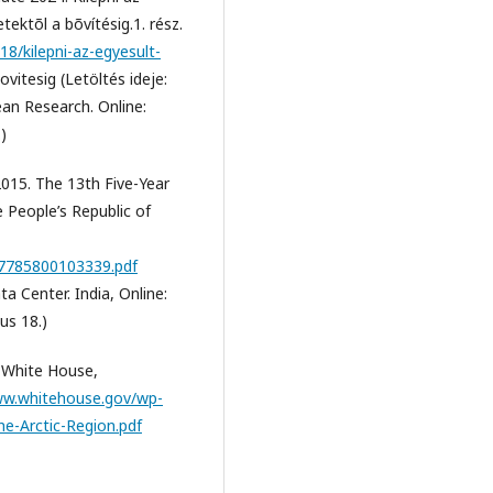
ektõl a bõvítésig.1. rész.
18/kilepni-az-egyesult-
vitesig (Letöltés ideje:
ean Research. Online:
)
15. The 13th Five-Year
 People’s Republic of
527785800103339.pdf
ta Center. India, Online:
us 18.)
e White House,
ww.whitehouse.gov/wp-
e-Arctic-Region.pdf