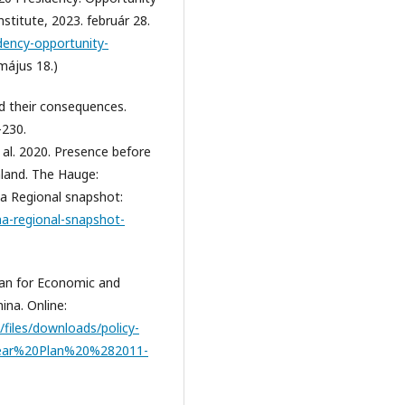
stitute, 2023. február 28.
idency-opportunity-
május 18.)
nd their consequences.
–230.
al. 2020. Presence before
nland. The Hauge:
na Regional snapshot:
ina-regional-snapshot-
lan for Economic and
ina. Online:
/files/downloads/policy-
ear%20Plan%20%282011-