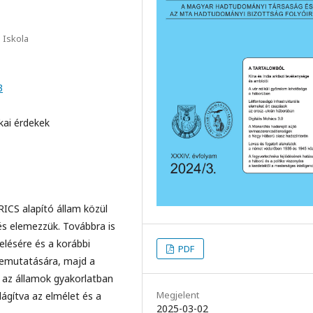
 Iskola
3
ikai érdekek
ICS alapító állam közül
és elemezzük. Továbbra is
lésére és a korábbi
PDF
bemutatására, majd a
az államok gyakorlatban
Megjelent
lágítva az elmélet és a
2025-03-02