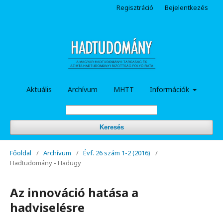
Regisztráció
Bejelentkezés
Aktuális
Archívum
MHTT
Információk
Keresés
Főoldal
/
Archívum
/
Évf. 26 szám 1-2 (2016)
/
Hadtudomány - Hadügy
Az innováció hatása a
hadviselésre