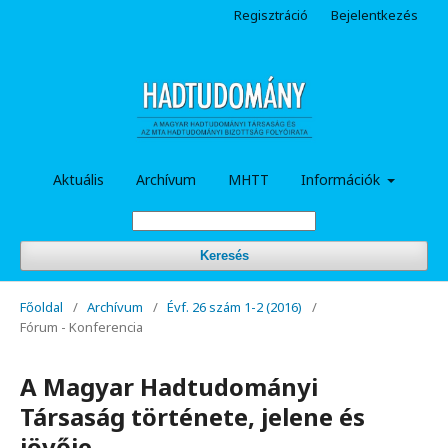
Regisztráció
Bejelentkezés
Aktuális
Archívum
MHTT
Információk
Keresés
Főoldal
/
Archívum
/
Évf. 26 szám 1-2 (2016)
/
Fórum - Konferencia
A Magyar Hadtudományi
Társaság története, jelene és
jövője