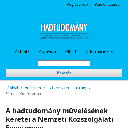
Regisztráció
Bejelentkezés
Aktuális
Archívum
MHTT
Információk
Keresés
Főoldal
/
Archívum
/
Évf. 26 szám 1-2 (2016)
/
Fórum - Konferencia
A hadtudomány művelésének
keretei a Nemzeti Közszolgálati
Egyetemen