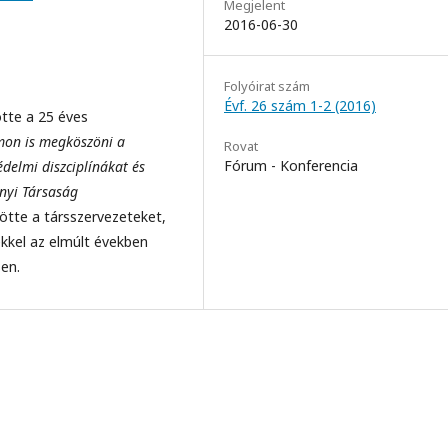
Megjelent
2016-06-30
Folyóirat szám
Évf. 26 szám 1-2 (2016)
tte a 25 éves
umon is megköszöni a
Rovat
Fórum - Konferencia
delmi diszciplínákat és
nyi Társaság
ötte a társszervezeteket,
kkel az elmúlt években
sen.