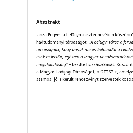
Absztrakt
Janza Frigyes a belügyminiszter nevében köszöntö
hadtudományi társaságot.
„A belügyi tárca e fór
társaságnak, hogy annak idején befogadta a rendvé
azok művelőit, egészen a Magyar Rendészettudomá
megalakulásáig”
– kezdte hozzászólását. Köszönt
a Magyar Hadijogi Társaságot, a GTTSZ-t, amelye
számos, jól sikerült rendezvényt szerveztek közö