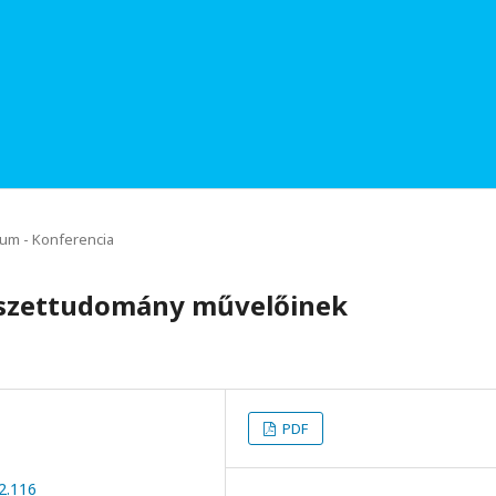
um - Konferencia
észettudomány művelőinek
PDF
2.116