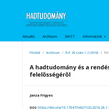
Aktuális
Archívum
MHTT
Információk
Főoldal
/
Archívum
/
Évf. 26 szám 1-2 (2016)
/
Fór
A hadtudomány és a rend
felelősségéről
Janza Frigyes
https://doi.org/10.17047/HADTUD.2016.26.1-
DOI: