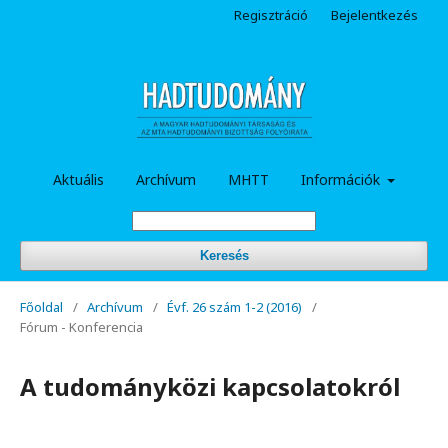
Regisztráció
Bejelentkezés
Aktuális
Archívum
MHTT
Információk
Keresés
Főoldal
/
Archívum
/
Évf. 26 szám 1-2 (2016)
/
Fórum - Konferencia
A tudományközi kapcsolatokról