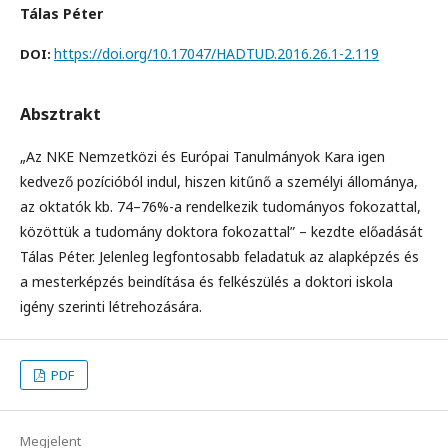
Tálas Péter
https://doi.org/10.17047/HADTUD.2016.26.1-2.119
DOI:
Absztrakt
„Az NKE Nemzetközi és Európai Tanulmányok Kara igen
kedvező pozícióból indul, hiszen kitűnő a személyi állománya,
az oktatók kb. 74–76%-a rendelkezik tudományos fokozattal,
közöttük a tudomány doktora fokozattal” – kezdte előadását
Tálas Péter. Jelenleg legfontosabb feladatuk az alapképzés és
a mesterképzés beindítása és felkészülés a doktori iskola
igény szerinti létrehozására.
PDF
Megjelent