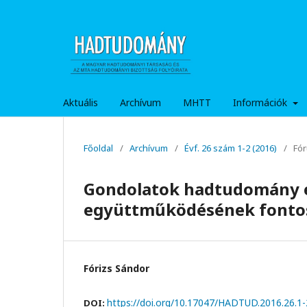
Aktuális
Archívum
MHTT
Információk
Főoldal
/
Archívum
/
Évf. 26 szám 1-2 (2016)
/
Fór
Gondolatok hadtudomány é
együttműködésének fonto
Fórizs Sándor
https://doi.org/10.17047/HADTUD.2016.26.1-
DOI: