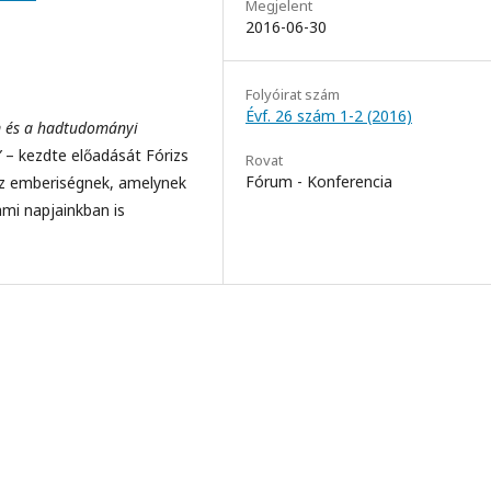
Megjelent
2016-06-30
Folyóirat szám
Évf. 26 szám 1-2 (2016)
em és a hadtudományi
”
– kezdte előadását Fórizs
Rovat
Fórum - Konferencia
az emberiségnek, amelynek
ami napjainkban is