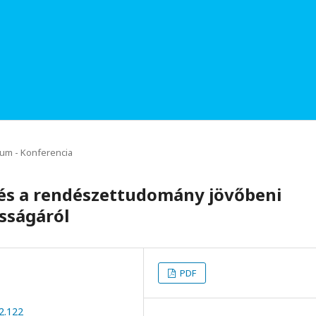
um - Konferencia
s a rendészettudomány jövőbeni
sságáról
PDF
2.122