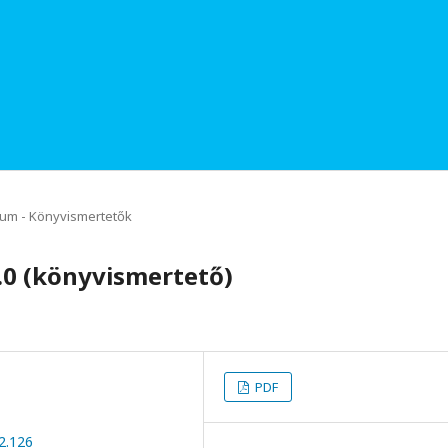
um - Könyvismertetők
.0 (könyvismertető)
PDF
2.126