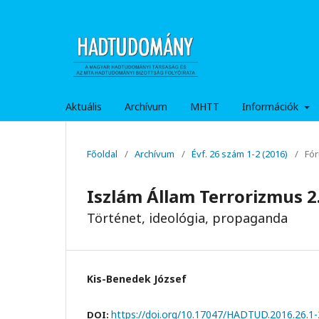
Aktuális
Archívum
MHTT
Információk
Főoldal
/
Archívum
/
Évf. 26 szám 1-2 (2016)
/
Fór
Iszlám Állam Terrorizmus 2
Történet, ideológia, propaganda
Kis-Benedek József
https://doi.org/10.17047/HADTUD.2016.26.1-
DOI: