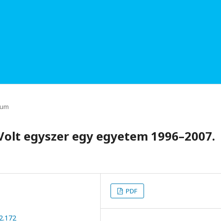
rum
Volt egyszer egy egyetem 1996–2007.
z
PDF
2.172