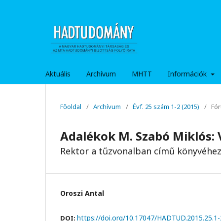
Aktuális
Archívum
MHTT
Információk
Főoldal
/
Archívum
/
Évf. 25 szám 1-2 (2015)
/
Fó
Adalékok M. Szabó Miklós: 
Rektor a tűzvonalban című könyvéhe
Oroszi Antal
https://doi.org/10.17047/HADTUD.2015.25.1-
DOI: