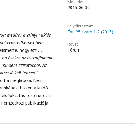
Megjelent
2015-06-30
Folyóirat szám
Évf. 25 szám 1-2 (2015)
lt megírni a Zrínyi Miklós
nul keveredhetnek bele
Rovat
Fórum
felismerte, hogy ezt
„…
- ha évekre az asztalfióknak
i mindent aziratokból. Az
inccsé kell tenned!”
.
volt a meglátása. Nem
 munkához, hiszen a kiadó
felsőoktatás történetét is
 nemzetközi publikációja