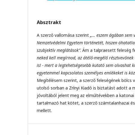
Absztrakt
A szerző vallomása szerint
„… eszem ágában sem vo
Nemzetvédelmi Egyetem történetét, hiszen óhatatla
szubjektív meglátások”
. Ám a talpraesett feleség 
neked kell megírnod, az átélő-megélő résztvevőnek 
is! - mert a legtehetségesebb kutató sem olvashat k
egyetemmel kapcsolatos személyes emlékeket is közk
Megítélésem szerint, a szerző feleségének bölcs 
utolsó sorban a Zrínyi Kiadó is biztatást adott a
jóvoltából jelent meg az elmúltévekben a katonai 
tartalmazó hat kötet, a szerző számtalanhazai és
mellett.