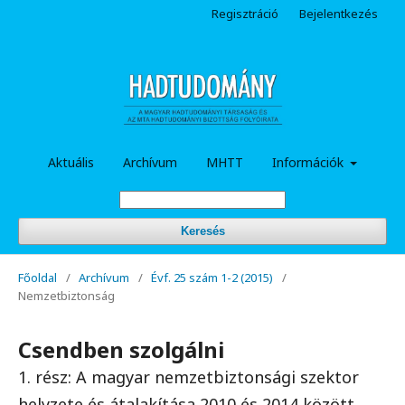
Regisztráció
Bejelentkezés
Aktuális
Archívum
MHTT
Információk
Keresés
Főoldal
/
Archívum
/
Évf. 25 szám 1-2 (2015)
/
Nemzetbiztonság
Csendben szolgálni
1. rész: A magyar nemzetbiztonsági szektor
helyzete és átalakítása 2010 és 2014 között