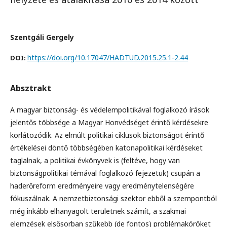
Szentgáli Gergely
https://doi.org/10.17047/HADTUD.2015.25.1-2.44
DOI:
Absztrakt
A magyar biztonság- és védelempolitikával foglalkozó írások
jelentős többsége a Magyar Honvédséget érintő kérdésekre
korlátozódik. Az elmúlt politikai ciklusok biztonságot érintő
értékelései döntő többségében katonapolitikai kérdéseket
taglalnak, a politikai évkönyvek is (feltéve, hogy van
biztonságpolitikai témával foglalkozó fejezetük) csupán a
haderőreform eredményeire vagy eredménytelenségére
fókuszálnak. A nemzetbiztonsági szektor ebből a szempontból
még inkább elhanyagolt területnek számít, a szakmai
elemzések elsősorban szűkebb (de fontos) problémaköröket