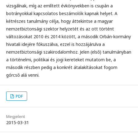
vizsgálnak, míg az említett évkönyvekben is csupán a
botrányokkal kapcsolatos beszámolók kapnak helyet. A
kétrészes tanulmány célja, hogy áttekintse a magyar
nemzetbiztonsági szektor helyzetét és az ott történt
változásokat 2010 és 2014 között, a második Orbán-kormány
hivatali idejére fókuszálva, ezzel is hozzájárulva a
nemzetbiztonsági szakirodalomhoz. Jelen (első) tanulmányban
a történelmi, politikai és jogi kereteket mutatom be, a
második részben pedig a konkrét átalakításokat fogom
górcső alá venni.
PDF
Megjelent
2015-03-31