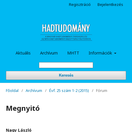
Regisztráció
Bejelentkezés
Aktuális
Archívum
MHTT
Információk
Keresés
Főoldal
/
Archívum
/
Évf. 25 szám 1-2 (2015)
/
Fórum
Megnyitó
Nagy László