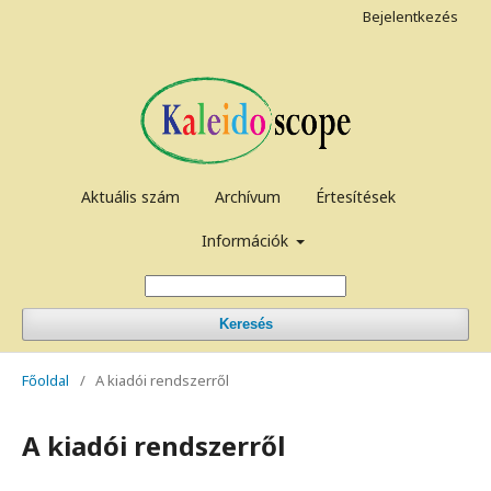
Bejelentkezés
Aktuális szám
Archívum
Értesítések
Információk
Keresés
Főoldal
/
A kiadói rendszerről
A kiadói rendszerről