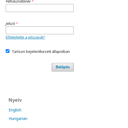
Felhasználónév
*
Jelszó
*
Elfelejtette a jelszavát?
Tartson bejelentkezett állapotban
Belépés
Nyelv
English
Hungarian