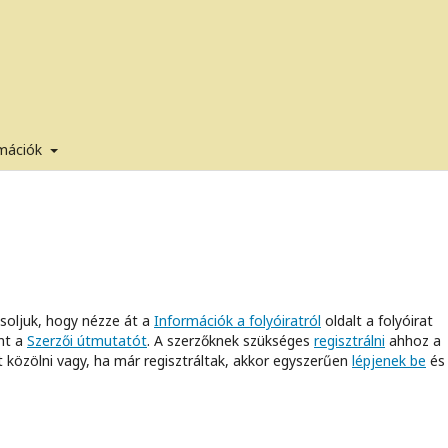
rmációk
vasoljuk, hogy nézze át a
Információk a folyóiratról
oldalt a folyóirat
nt a
Szerzői útmutatót
. A szerzőknek szükséges
regisztrálni
ahhoz a
t közölni vagy, ha már regisztráltak, akkor egyszerűen
lépjenek be
és