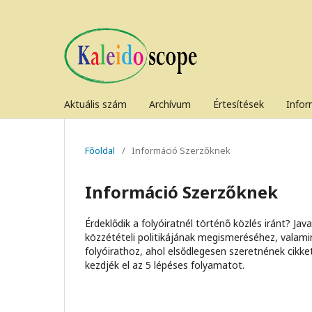
Aktuális szám
Archívum
Értesítések
Info
Főoldal
/
Információ Szerzőknek
Információ Szerzőknek
Érdeklődik a folyóiratnél történő közlés iránt? Ja
közzétételi politikájának megismeréséhez, valami
folyóirathoz, ahol elsődlegesen szeretnének cikke
kezdjék el az 5 lépéses folyamatot.