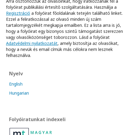
Arra ösztönözzük az olvasóinkat, hogy iratkozzanak fel a
folyóirat publikálási értesítő szolgáltatására. Használja a
Regisztráció
a folyóirat főoldalának tetején található linket.
Ezzel a feliratkozással az olvasó minden új szám
tartalomjegyzékét megkapja emailben. Ez a lista arra is jó,
hogy a folyóirat egy bizonyos szintű támogatást szerezzen
vagy olvasóközönséget toborozzon. Lásd a folyóirat
Adatvédelmi nyilatkozatát
, amely biztosítja az olvasókat,
hogy a nevük és email címük más célokra nem lesznek
felhasználva.
Nyelv
English
Hungarian
Folyóiratunkat indexeli