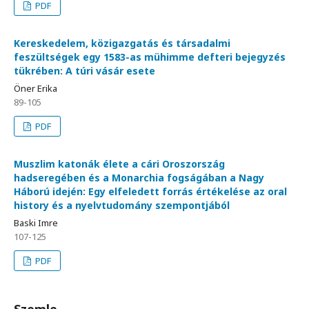
PDF
Kereskedelem, közigazgatás és társadalmi
feszültségek egy 1583-as mühimme defteri bejegyzés
tükrében: A túri vásár esete
Öner Erika
89-105
PDF
Muszlim katonák élete a cári Oroszország
hadseregében és a Monarchia fogságában a Nagy
Háború idején: Egy elfeledett forrás értékelése az oral
history és a nyelvtudomány szempontjából
Baski Imre
107-125
PDF