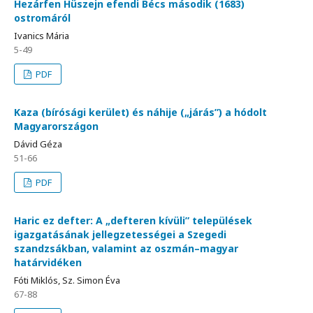
Hezárfen Hüszejn efendi Bécs második (1683)
ostromáról
Ivanics Mária
5-49
PDF
Kaza (bírósági kerület) és náhije („járás”) a hódolt
Magyarországon
Dávid Géza
51-66
PDF
Haric ez defter: A „defteren kívüli” települések
igazgatásának jellegzetességei a Szegedi
szandzsákban, valamint az oszmán–magyar
határvidéken
Fóti Miklós, Sz. Simon Éva
67-88