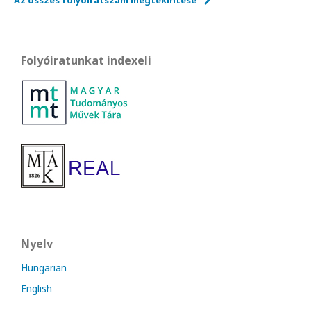
Az összes folyóiratszám megtekintése
Folyóiratunkat indexeli
Nyelv
Hungarian
English