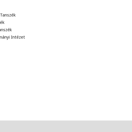
 Tanszék
zék
anszék
ányi Intézet