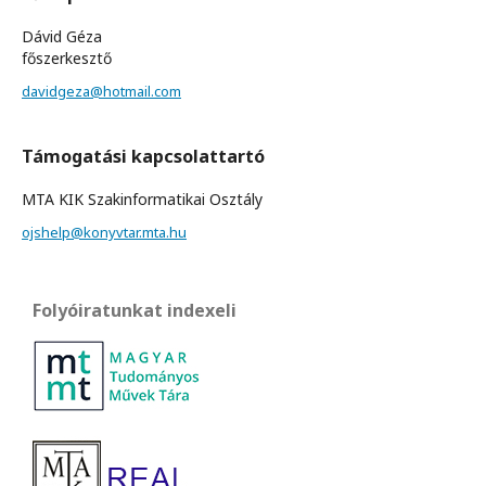
Dávid Géza
főszerkesztő
davidgeza@hotmail.com
Támogatási kapcsolattartó
MTA KIK Szakinformatikai Osztály
ojshelp@konyvtar.mta.hu
Folyóiratunkat indexeli