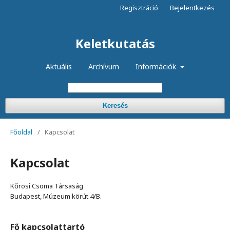
Regisztráció
Bejelentkezés
Keletkutatás
Aktuális
Archívum
Információk
Keresés
Főoldal
/
Kapcsolat
Kapcsolat
Kőrösi Csoma Társaság
Budapest, Múzeum körút 4/B.
Fő kapcsolattartó