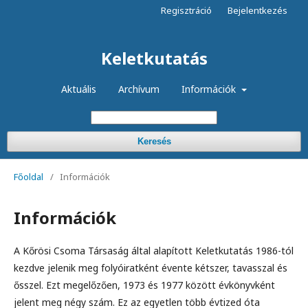
Regisztráció
Bejelentkezés
Keletkutatás
Aktuális
Archívum
Információk
Keresés
Főoldal
/
Információk
Információk
A Kőrösi Csoma Társaság által alapított Keletkutatás 1986-tól
kezdve jelenik meg folyóiratként évente kétszer, tavasszal és
ősszel. Ezt megelőzően, 1973 és 1977 között évkönyvként
jelent meg négy szám. Ez az egyetlen több évtized óta