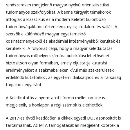
rendszeresen megjelenő magyar nyelvű orientalisztikai
tudományos szakfolyóirat. A benne tárgyalt témakörök
átfogják a klasszikus és a modern Keletet különböző
tudományágakban: történelem, nyelv, irodalom és vallás. A
szerzők a különböző magyar egyetemekről,
közintézményekből és akadémiai intézményekből kerültek és
kerülnek ki. A folyóirat célja, hogy a magyar keletkutatás
tudományos műhelyei számára publikálási lehetőséget
biztosítson olyan formában, amely eljuttatja kutatási
eredményeiket a szakmabelieken kívül más szakterületek
érdeklődő kutatóihoz, az egyetemi diáksághoz és a Társaság
tagjaihoz egyaránt.
A Keletkutatás a nyomtatott forma mellet on-line is
megjelenik, a honlapon a régi számok is elérhetőek.
A 2017-es évtől kezdődően a cikkek egyedi DOI azonosítót is
tartalmaznak. Az MTA támogatásában megjelent kötetek a