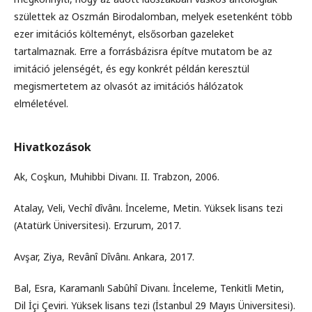
születtek az Oszmán Birodalomban, melyek esetenként több
ezer imitációs költeményt, elsősorban gazeleket
tartalmaznak. Erre a forrásbázisra építve mutatom be az
imitáció jelenségét, és egy konkrét példán keresztül
megismertetem az olvasót az imitációs hálózatok
elméletével.
Hivatkozások
Ak, Coşkun, Muhibbi Divanı. II. Trabzon, 2006.
Atalay, Veli, Vechî dîvânı. İnceleme, Metin. Yüksek lisans tezi
(Atatürk Üniversitesi). Erzurum, 2017.
Avşar, Ziya, Revânî Dîvânı. Ankara, 2017.
Bal, Esra, Karamanlı Sabûhî Divanı. İnceleme, Tenkitli Metin,
Dil İçi Çeviri. Yüksek lisans tezi (İstanbul 29 Mayıs Üniversitesi).