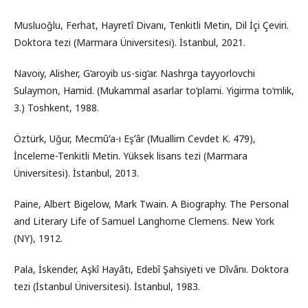
Musluoğlu, Ferhat, Hayretî Divanı, Tenkitli Metin, Dil İçi Çeviri.
Doktora tezi (Marmara Üniversitesi). İstanbul, 2021.
Navoiy, Alisher, G‘aroyib us-sig‘ar. Nashrga tayyorlovchi
Sulaymon, Hamid. (Mukammal asarlar to‘plami. Yigirma to‘mlik,
3.) Toshkent, 1988.
Öztürk, Uğur, Mecmûʻa-ı Eşʻâr (Muallim Cevdet K. 479),
İnceleme-Tenkitli Metin. Yüksek lisans tezi (Marmara
Üniversitesi). İstanbul, 2013.
Paine, Albert Bigelow, Mark Twain. A Biography. The Personal
and Literary Life of Samuel Langhorne Clemens. New York
(NY), 1912.
Pala, İskender, Aşkî Hayâtı, Edebî Şahsiyeti ve Dîvânı. Doktora
tezi (İstanbul Üniversitesi). İstanbul, 1983.