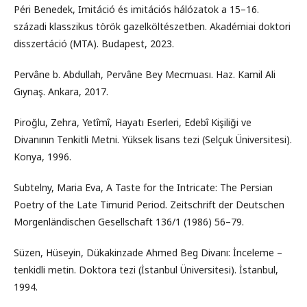
Péri Benedek, Imitáció és imitációs hálózatok a 15–16.
századi klasszikus török gazelköltészetben. Akadémiai doktori
disszertáció (MTA). Budapest, 2023.
Pervâne b. Abdullah, Pervâne Bey Mecmuası. Haz. Kamil Ali
Gıynaş. Ankara, 2017.
Piroğlu, Zehra, Yetîmî, Hayatı Eserleri, Edebî Kişiliği ve
Divanının Tenkitli Metni. Yüksek lisans tezi (Selçuk Üniversitesi).
Konya, 1996.
Subtelny, Maria Eva, A Taste for the Intricate: The Persian
Poetry of the Late Timurid Period. Zeitschrift der Deutschen
Morgenländischen Gesellschaft 136/1 (1986) 56–79.
Süzen, Hüseyin, Dükakinzade Ahmed Beg Divanı: İnceleme –
tenkidli metin. Doktora tezi (İstanbul Üniversitesi). İstanbul,
1994.