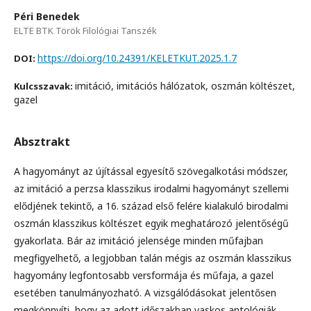
Péri Benedek
ELTE BTK Török Filológiai Tanszék
https://doi.org/10.24391/KELETKUT.2025.1.7
DOI:
imitáció, imitációs hálózatok, oszmán költészet,
Kulcsszavak:
gazel
Absztrakt
A hagyományt az újítással egyesítő szövegalkotási módszer,
az imitáció a perzsa klasszikus irodalmi hagyományt szellemi
elődjének tekintő, a 16. század első felére kialakuló birodalmi
oszmán klasszikus költészet egyik meghatározó jelentőségű
gyakorlata. Bár az imitáció jelensége minden műfajban
megfigyelhető, a legjobban talán mégis az oszmán klasszikus
hagyomány legfontosabb versformája és műfaja, a gazel
esetében tanulmányozható. A vizs­gálódásokat jelentősen
megkönnyíti, hogy az adott időszakban vaskos antológiák