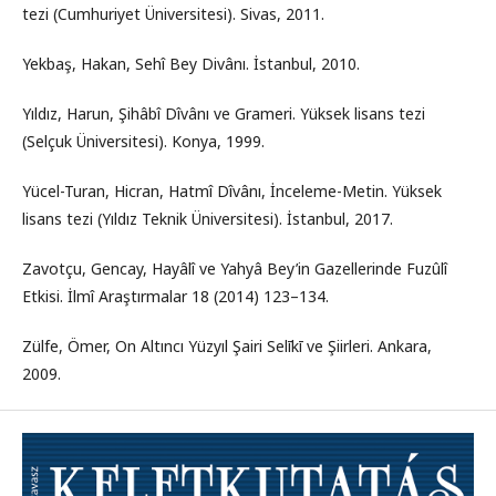
tezi (Cumhuriyet Üniversitesi). Sivas, 2011.
Yekbaş, Hakan, Sehî Bey Divânı. İstanbul, 2010.
Yıldız, Harun, Şihâbî Dîvânı ve Grameri. Yüksek lisans tezi
(Selçuk Üniversitesi). Konya, 1999.
Yücel-Turan, Hicran, Hatmî Dîvânı, İnceleme-Metin. Yüksek
lisans tezi (Yıldız Teknik Üniversitesi). İstanbul, 2017.
Zavotçu, Gencay, Hayâlî ve Yahyâ Bey’in Gazellerinde Fuzûlî
Etkisi. İlmî Araştırmalar 18 (2014) 123–134.
Zülfe, Ömer, On Altıncı Yüzyıl Şairi Selīkī ve Şiirleri. Ankara,
2009.