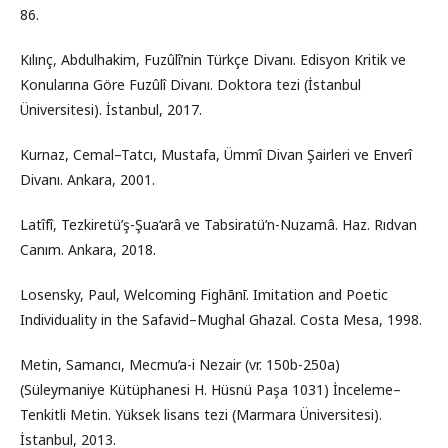
86.
Kılınç, Abdulhakim, Fuzûlî’nin Türkçe Divanı. Edisyon Kritik ve
Konularına Göre Fuzûlî Divanı. Doktora tezi (İstanbul
Üniversitesi). İstanbul, 2017.
Kurnaz, Cemal–Tatcı, Mustafa, Ümmî Divan Şairleri ve Enverî
Divanı. Ankara, 2001.
Latîfî, Tezkiretü’ş-Şua‘arâ ve Tabsiratü’n-Nuzamâ. Haz. Rıdvan
Canım. Ankara, 2018.
Losensky, Paul, Welcoming Fighānī. Imitation and Poetic
Individuality in the Safavid–Mughal Ghazal. Costa Mesa, 1998.
Metin, Samancı, Mecmu’a-i Nezair (vr. 150b-250a)
(Süleymaniye Kütüphanesi H. Hüsnü Paşa 1031) İnceleme–
Tenkitli Metin. Yüksek lisans tezi (Marmara Üniversitesi).
İstanbul, 2013.