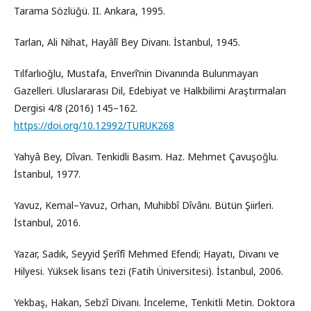
Tarama Sözlüğü. II. Ankara, 1995.
Tarlan, Ali Nihat, Hayâlî Bey Divanı. İstanbul, 1945.
Tılfarlıoğlu, Mustafa, Enverî’nin Divanında Bulunmayan
Gazelleri. Uluslararası Dil, Edebiyat ve Halkbilimi Araştırmaları
Dergisi 4/8 (2016) 145–162.
https://doi.org/10.12992/TURUK268
Yahyâ Bey, Dîvan. Tenkidli Basım. Haz. Mehmet Çavuşoğlu.
İstanbul, 1977.
Yavuz, Kemal–Yavuz, Orhan, Muhibbî Dîvânı. Bütün Şiirleri.
İstanbul, 2016.
Yazar, Sadık, Seyyid Şerîfî Mehmed Efendi; Hayatı, Divanı ve
Hilyesi. Yüksek lisans tezi (Fatih Üniversitesi). İstanbul, 2006.
Yekbaş, Hakan, Sebzî Divanı. İnceleme, Tenkitli Metin. Doktora