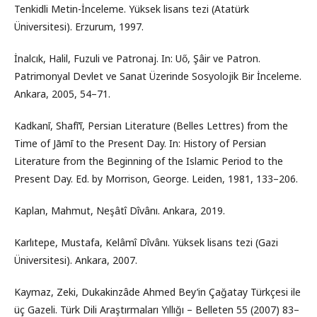
Tenkidli Metin-İnceleme. Yüksek lisans tezi (Atatürk
Üniversitesi). Erzurum, 1997.
İnalcık, Halil, Fuzuli ve Patronaj. In: Uő, Şâir ve Patron.
Patrimonyal Devlet ve Sanat Üzerinde Sosyolojik Bir İnceleme.
Ankara, 2005, 54–71.
Kadkanī, Shafī‘ī, Persian Literature (Belles Lettres) from the
Time of Jāmī to the Present Day. In: History of Persian
Literature from the Beginning of the Islamic Period to the
Present Day. Ed. by Morrison, George. Leiden, 1981, 133–206.
Kaplan, Mahmut, Neşâtî Dîvânı. Ankara, 2019.
Karlıtepe, Mustafa, Kelâmî Dîvânı. Yüksek lisans tezi (Gazi
Üniversitesi). Ankara, 2007.
Kaymaz, Zeki, Dukakinzâde Ahmed Bey’in Çağatay Türkçesi ile
üç Gazeli. Türk Dili Araştırmaları Yıllığı – Belleten 55 (2007) 83–