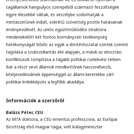
tagállamok hangsúlyos szerepéből származó feszültségek
egyre élesebbé váltak, és veszélybe sodorhatják a
mintaszerűnek indult, sokrétű szövetség pozitív hatásainak
érvényesülését. Az uniós együttműködési struktúra
mindenekelőtt két fontos kormányzati tevékenység
hatékonyságát bővíti: az egyik a döntéshozatal szintek szerinti
tagolása a szubszidiaritás elvi alapjain, a másik az elosztási
konfliktusok tompítása a tágabb politikai cselekvési térben.
Bár a részt vevő államok mindkettőnek haszonélvezői,
kiteljesedésüknek éppenséggel az állami keretekbe zárt
politikai érdekképzés a legfőbb akadálya.
Információk a szerzőről
Balázs Péter,
CEU
Az MTA doktora, a CEU emeritus professzora, az Európai
Bizottság első magyar tagja, volt külügyminiszter