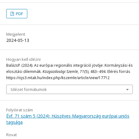
PDF
Megjelent
2024-05-13
Hogyan kell idézni
BalázsP. (2024). Az európai regionális integráció jövője: Kormányzási és
elosztási dilemmák.
Közgazdasági Szemle
,
71
(5), 483–494. Elérés forrás
https://ojs3.mtak.hu/index.php/kszemle/article/view/17712
Idézet formátumok
Folyóirat szám
Évf. 71 szám 5 (2024): Húszéves Magyarország európai uniós
tagsága
Rovat