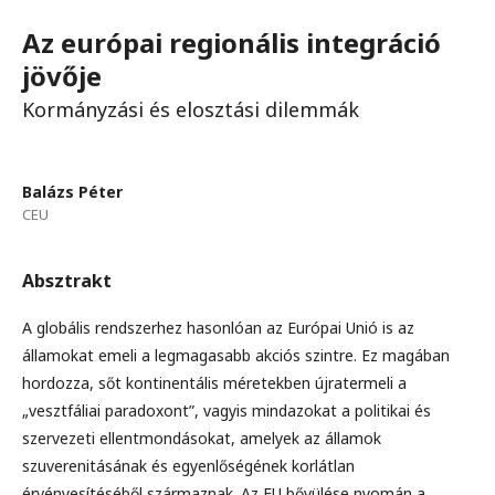
Az európai regionális integráció
jövője
Kormányzási és elosztási dilemmák
Balázs Péter
CEU
Absztrakt
A globális rendszerhez hasonlóan az Európai Unió is az
államokat emeli a legmagasabb akciós szintre. Ez magában
hordozza, sőt kontinentális méretekben újratermeli a
„vesztfáliai paradoxont”, vagyis mindazokat a politikai és
szervezeti ellentmondásokat, amelyek az államok
szuverenitásának és egyenlőségének korlátlan
érvényesítéséből származnak. Az EU bővülése nyomán a