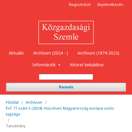
Regisztráció
Bejelentkezés
Aktuális
Archívum (2024 - )
Archívum (1874-2023)
Információk
Kézirat beküldése
Keresés
Főoldal
/
Archívum
/
Évf. 71 szám 5 (2024): Húszéves Magyarország európai uniós
tagsága
/
Tanulmány