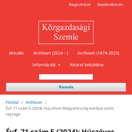
Regisztráció
Bejelentkezés
Aktuális
Archívum (2024 - )
Archívum (1874-2023)
Információk
Kézirat beküldése
Keresés
Főoldal
/
Archívum
/
Évf. 71 szám 5 (2024): Húszéves Magyarország európai uniós
tagsága
Évf. 71 szám 5 (2024): Húszéves