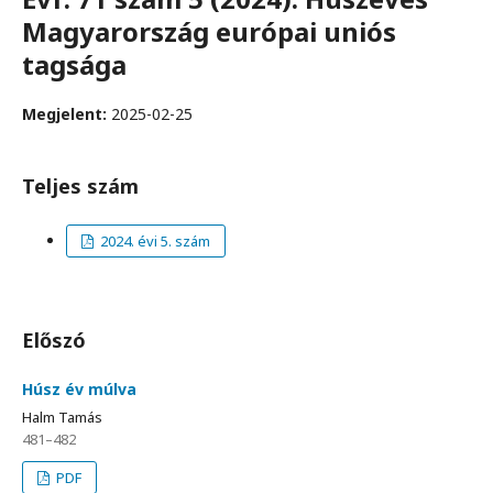
Magyarország európai uniós
tagsága
Megjelent:
2025-02-25
Teljes szám
2024. évi 5. szám
Előszó
Húsz év múlva
Halm Tamás
481–482
PDF