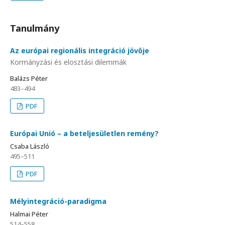
Tanulmány
Az európai regionális integráció jövője
Kormányzási és elosztási dilemmák
Balázs Péter
483–494
PDF
Európai Unió – a beteljesületlen remény?
Csaba László
495–511
PDF
Mélyintegráció-paradigma
Halmai Péter
514–558