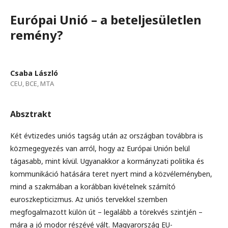
Európai Unió – a beteljesületlen
remény?
Csaba László
CEU, BCE, MTA
Absztrakt
Két évtizedes uniós tagság után az országban továbbra is
közmegegyezés van arról, hogy az Európai Unión belül
tágasabb, mint kívül. Ugyanakkor a kormányzati politika és
kommunikáció hatására teret nyert mind a közvéleményben,
mind a szakmában a korábban kivételnek számító
euroszkepticizmus. Az uniós tervekkel szemben
megfogalmazott külön út – legalább a törekvés szintjén –
mára a jó modor részévé vált. Magyarország EU-