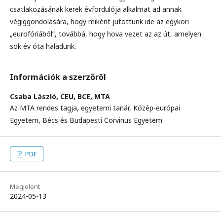
csatlakozásának kerek évfordulója alkalmat ad annak
végiggondolására, hogy miként jutottunk ide az egykori
„eurofóriából”, továbbá, hogy hova vezet az az út, amelyen
sok év óta haladunk.
Információk a szerzőről
Csaba László,
CEU, BCE, MTA
Az MTA rendes tagja, egyetemi tanár, Közép-európai
Egyetem, Bécs és Budapesti Corvinus Egyetem
PDF
Megjelent
2024-05-13