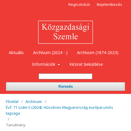
Regisztráció
Bejelentkezés
Aktuális
Archívum (2024 - )
Archívum (1874-2023)
Információk
Kézirat beküldése
Keresés
Főoldal
/
Archívum
/
Évf. 71 szám 5 (2024): Húszéves Magyarország európai uniós
tagsága
/
Tanulmány