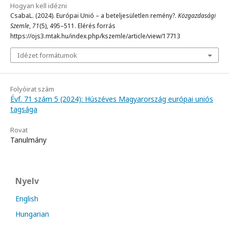
Hogyan kell idézni
CsabaL. (2024). Európai Unió – a beteljesületlen remény?.
Közgazdasági
Szemle
,
71
(5), 495–511. Elérés forrás
https://ojs3.mtak.hu/index.php/kszemle/article/view/17713
Idézet formátumok
Folyóirat szám
Évf. 71 szám 5 (2024): Húszéves Magyarország európai uniós
tagsága
Rovat
Tanulmány
Nyelv
English
Hungarian