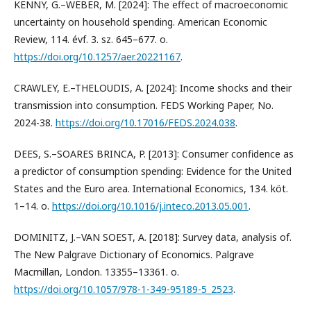
KENNY, G.–WEBER, M. [2024]: The effect of macroeconomic
uncertainty on household spending. American Economic
Review, 114. évf. 3. sz. 645–677. o.
https://doi.org/10.1257/aer.20221167
.
CRAWLEY, E.–THELOUDIS, A. [2024]: Income shocks and their
transmission into consumption. FEDS Working Paper, No.
2024-38.
https://doi.org/10.17016/FEDS.2024.038
.
DEES, S.–SOARES BRINCA, P. [2013]: Consumer confidence as
a predictor of consumption spending: Evidence for the United
States and the Euro area. International Economics, 134. köt.
1–14. o.
https://doi.org/10.1016/j.inteco.2013.05.001
.
DOMINITZ, J.–VAN SOEST, A. [2018]: Survey data, analysis of.
The New Palgrave Dictionary of Economics. Palgrave
Macmillan, London. 13355–13361. o.
https://doi.org/10.1057/978-1-349-95189-5_2523
.