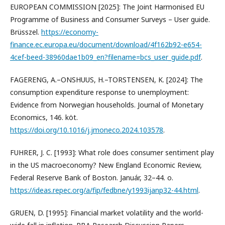
EUROPEAN COMMISSION [2025]: The Joint Harmonised EU
Programme of Business and Consumer Surveys – User guide.
Brüsszel.
https://economy-
finance.ec.europa.eu/document/download/4f162b92-e654-
4cef-beed-38960dae1b09_en?filename=bcs_user_guide.pdf
.
FAGERENG, A.–ONSHUUS, H.–TORSTENSEN, K. [2024]: The
consumption expenditure response to unemployment:
Evidence from Norwegian households. Journal of Monetary
Economics, 146. köt.
https://doi.org/10.1016/j.jmoneco.2024.103578
.
FUHRER, J. C. [1993]: What role does consumer sentiment play
in the US macroeconomy? New England Economic Review,
Federal Reserve Bank of Boston. Január, 32–44. o.
https://ideas.repec.org/a/fip/fedbne/y1993ijanp32-44.html
.
GRUEN, D. [1995]: Financial market volatility and the world-