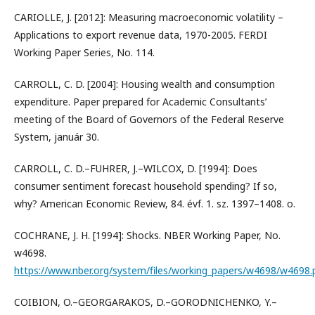
CARIOLLE, J. [2012]: Measuring macroeconomic volatility –
Applications to export revenue data, 1970-2005. FERDI
Working Paper Series, No. 114.
CARROLL, C. D. [2004]: Housing wealth and consumption
expenditure. Paper prepared for Academic Consultants’
meeting of the Board of Governors of the Federal Reserve
System, január 30.
CARROLL, C. D.–FUHRER, J.–WILCOX, D. [1994]: Does
consumer sentiment forecast household spending? If so,
why? American Economic Review, 84. évf. 1. sz. 1397–1408. o.
COCHRANE, J. H. [1994]: Shocks. NBER Working Paper, No.
w4698.
https://www.nber.org/system/files/working_papers/w4698/w4698.
COIBION, O.–GEORGARAKOS, D.–GORODNICHENKO, Y.–