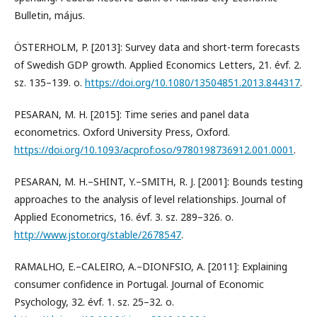
Bulletin, május.
ÖSTERHOLM, P. [2013]: Survey data and short-term forecasts
of Swedish GDP growth. Applied Economics Letters, 21. évf. 2.
sz. 135–139. o.
https://doi.org/10.1080/13504851.2013.844317
.
PESARAN, M. H. [2015]: Time series and panel data
econometrics. Oxford University Press, Oxford.
https://doi.org/10.1093/acprof:oso/9780198736912.001.0001
.
PESARAN, M. H.–SHINT, Y.–SMITH, R. J. [2001]: Bounds testing
approaches to the analysis of level relationships. Journal of
Applied Econometrics, 16. évf. 3. sz. 289–326. o.
http://www.jstor.org/stable/2678547
.
RAMALHO, E.–CALEIRO, A.–DIONFSIO, A. [2011]: Explaining
consumer confidence in Portugal. Journal of Economic
Psychology, 32. évf. 1. sz. 25–32. o.