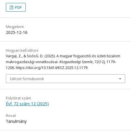
PDF
Megjelent
2025-12-16
Hogyan kell idézni
VargaJ. Z., & SoósG. D. (2025). A magyar fogyasztói és üzleti bizalom
makrogazdasági vonatkozásai.
Közgazdasági Szemle
,
72
(12), 1179–
1206. https://doi.org/10.18414/KSZ.2025.12.1179
Idézet formátumok
Folyóirat szám
Évf. 72 szám 12 (2025)
Rovat
Tanulmány