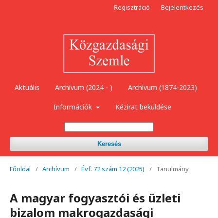
Regisztráció
Bejelentkezés
Aktuális
Archívum (2024 - )
Archívum (1874-2023)
Információk
Kézirat beküldése
Keresés
Főoldal
/
Archívum
/
Évf. 72 szám 12 (2025)
/
Tanulmány
A magyar fogyasztói és üzleti
bizalom makrogazdasági