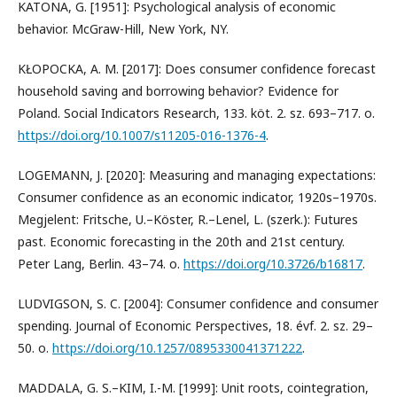
KATONA, G. [1951]: Psychological analysis of economic
behavior. McGraw-Hill, New York, NY.
KŁOPOCKA, A. M. [2017]: Does consumer confidence forecast
household saving and borrowing behavior? Evidence for
Poland. Social Indicators Research, 133. köt. 2. sz. 693–717. o.
https://doi.org/10.1007/s11205-016-1376-4
.
LOGEMANN, J. [2020]: Measuring and managing expectations:
Consumer confidence as an economic indicator, 1920s–1970s.
Megjelent: Fritsche, U.–Köster, R.–Lenel, L. (szerk.): Futures
past. Economic forecasting in the 20th and 21st century.
Peter Lang, Berlin. 43–74. o.
https://doi.org/10.3726/b16817
.
LUDVIGSON, S. C. [2004]: Consumer confidence and consumer
spending. Journal of Economic Perspectives, 18. évf. 2. sz. 29–
50. o.
https://doi.org/10.1257/0895330041371222
.
MADDALA, G. S.–KIM, I.-M. [1999]: Unit roots, cointegration,