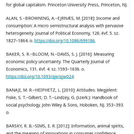
for global capitalism. Princeton University Press, Princeton, NJ.
ALAN, S.–BROWNING, A.–EJRNÆS, M. [2018]: Income and
consumption: A micro semistructural analysis with pervasive
heterogeneity. Journal of Political Economy, 126. évf. 5. sz.
1827–1864. o.
https://doi.org/10.1086/699186
.
BAKER, S. R.–BLOOM, N.–DAVIS, S. J. [2016]: Measuring
economic policy uncertainty. The Quarterly Journal of
Economics, 131. évf. 4. sz. 1593–1636. o.
https://doi.org/10.1093/qje/qjw024
.
BANAJI, M. R.–HEIPHETZ, L. [2010]: Attitudes. Megjelent:
Fiske, S. T.–Gilbert, D. T.–Lindzey, G. (szerk.): Handbook of
social psychology. John Wiley & Sons, Hoboken, NJ. 353–393.
o.
BARSKY, R. B.–SIMS, E. R. [2012]: Information, animal spirits,
and the meaning of innovations in consumer confidence.