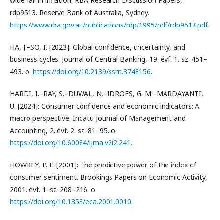
wide fall in inflation. RBA Research Discussion Papers,
rdp9513. Reserve Bank of Australia, Sydney.
https://www.rba.gov.au/publications/rdp/1995/pdf/rdp9513.pdf
.
HA, J.–SO, I. [2023]: Global confidence, uncertainty, and
business cycles. Journal of Central Banking, 19. évf. 1. sz. 451–
493. o.
https://doi.org/10.2139/ssrn.3748156
.
HARDI, I.–RAY, S.–DUWAL, N.–IDROES, G. M.–MARDAYANTI,
U. [2024]: Consumer confidence and economic indicators: A
macro perspective. Indatu Journal of Management and
Accounting, 2. évf. 2. sz. 81–95. o.
https://doi.org/10.60084/ijma.v2i2.241
.
HOWREY, P. E. [2001]: The predictive power of the index of
consumer sentiment. Brookings Papers on Economic Activity,
2001. évf. 1. sz. 208–216. o.
https://doi.org/10.1353/eca.2001.0010
.