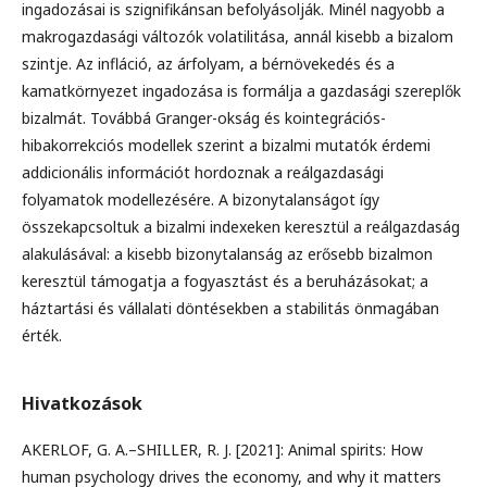
ingadozásai is szignifikánsan befolyásolják. Minél nagyobb a
makrogazdasági változók volatilitása, annál kisebb a bizalom
szintje. Az infláció, az árfolyam, a bérnövekedés és a
kamatkörnyezet ingadozása is formálja a gazdasági szereplők
bizalmát. Továbbá Granger-okság és kointegrációs-
hibakorrekciós modellek szerint a bizalmi mutatók érdemi
addicionális információt hordoznak a reálgazdasági
folyamatok modellezésére. A bizonytalanságot így
összekapcsoltuk a bizalmi indexeken keresztül a reálgazdaság
alakulásával: a kisebb bizonytalanság az erősebb bizalmon
keresztül támogatja a fogyasztást és a beruházásokat; a
háztartási és vállalati döntésekben a stabilitás önmagában
érték.
Hivatkozások
AKERLOF, G. A.–SHILLER, R. J. [2021]: Animal spirits: How
human psychology drives the economy, and why it matters