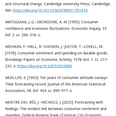
and structural change. Cambridge University Press, Cambridge,
MA.
https://doi.org/10.1017/CBO9780511751974
.
MATSUSAKA, J. G.–SBORDONE, A. M. [1995]: Consumer
confidence and economic fluctuations. Economic Inquiry, 33.
évf. 2. sz. 296–318. o.
MISHKIN, F.–HALL, R.–SHOVEN, J.–JUSTER, T.–LOVELL, M.
[1978]: Consumer sentiment and spending on durable goods.
Brookings Papers on Economic Activity, 1978. köt. 1. sz. 217–
232. o.
https://doi.org/10.2307/2534366
.
MUELLER, E. [1963]: Ten years of consumer attitude surveys:
Their forecasting record. Journal of the American Statistical
Association, 58. évf. 304. sz. 899–917. o.
MUSTRE-DEL-RÍO, J.–NICHOLS, J. [2025]: Forecasting with
feelings: The modest link between consumer sentiment and
spending. Federal Reserve Bank of Kansas City Economic