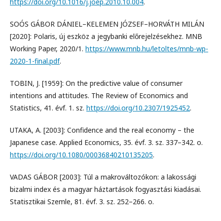
https://doi.org/10.1016/j.joep.2010.10.004
.
SOÓS GÁBOR DÁNIEL–KELEMEN JÓZSEF–HORVÁTH MILÁN
[2020]: Polaris, új eszköz a jegybanki előrejelzésekhez. MNB
Working Paper, 2020/1.
https://www.mnb.hu/letoltes/mnb-wp-
2020-1-final.pdf
.
TOBIN, J. [1959]: On the predictive value of consumer
intentions and attitudes. The Review of Economics and
Statistics, 41. évf. 1. sz.
https://doi.org/10.2307/1925452
.
UTAKA, A. [2003]: Confidence and the real economy – the
Japanese case. Applied Economics, 35. évf. 3. sz. 337–342. o.
https://doi.org/10.1080/00036840210135205
.
VADAS GÁBOR [2003]: Túl a makrováltozókon: a lakossági
bizalmi index és a magyar háztartások fogyasztási kiadásai.
Statisztikai Szemle, 81. évf. 3. sz. 252–266. o.