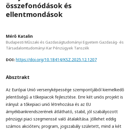
összefonódások és
ellentmondások
Mérő Katalin
Budapesti Műszaki és Gazdaságtudományi Egyetem Gazdaság- és
Társadalomtudományi Kar Pénzügyek Tanszék
https://doi.org/10.18414/KSZ.2025.12.1207
DOI:
Absztrakt
Az Európai Unió versenyképessége szempontjából kiemelkedő
jelentőségű a tőkepiacok fejlesztése. Erre két uniós projekt is
irányul: a tőkepiaci unió létrehozása és az EU
árnyékbankrendszerének átlátható, stabil, jól szabályozott
pénzügyi piaci szegmenssé való átalakítása. Jóllehet eddig
számos akcióterv, program, jogszabály született, mind a két