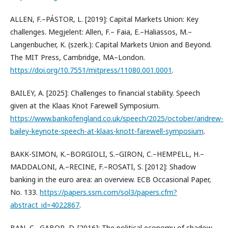
ALLEN, F.–PÁSTOR, L. [2019]: Capital Markets Union: Key
challenges. Megjelent: Allen, F.– Faia, E.–Haliassos, M.–
Langenbucher, K. (szerk.): Capital Markets Union and Beyond.
The MIT Press, Cambridge, MA–London.
https://doi.org/10.7551/mitpress/11080.001.0001
.
BAILEY, A. [2025]: Challenges to financial stability. Speech
given at the Klaas Knot Farewell Symposium.
https://www.bankofengland.co.uk/speech/2025/october/andrew-
bailey-keynote-speech-at-klaas-knott-farewell-symposium
.
BAKK-SIMON, K.–BORGIOLI, S.–GIRON, C.–HEMPELL, H.–
MADDALONI, A.–RECINE, F.–ROSATI, S. [2012]: Shadow
banking in the euro area: an overview. ECB Occasional Paper,
No. 133.
https://papers.ssrn.com/sol3/papers.cfm?
abstract_id=4022867
.
BAN, C.–GABOR, D. [2016]: The political economy of shadow