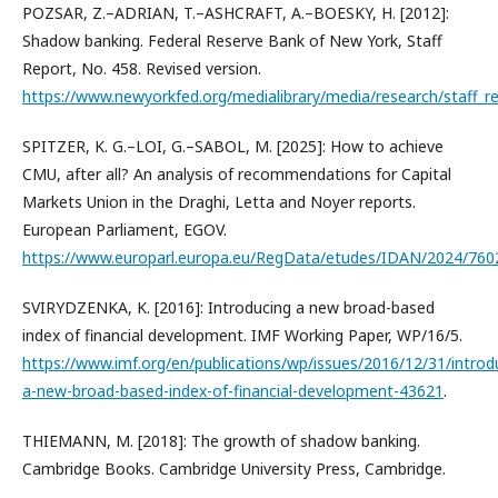
POZSAR, Z.–ADRIAN, T.–ASHCRAFT, A.–BOESKY, H. [2012]:
Shadow banking. Federal Reserve Bank of New York, Staff
Report, No. 458. Revised version.
https://www.newyorkfed.org/medialibrary/media/research/staff_re
SPITZER, K. G.–LOI, G.–SABOL, M. [2025]: How to achieve
CMU, after all? An analysis of recommendations for Capital
Markets Union in the Draghi, Letta and Noyer reports.
European Parliament, EGOV.
https://www.europarl.europa.eu/RegData/etudes/IDAN/2024/76
SVIRYDZENKA, K. [2016]: Introducing a new broad-based
index of financial development. IMF Working Paper, WP/16/5.
https://www.imf.org/en/publications/wp/issues/2016/12/31/introd
a-new-broad-based-index-of-financial-development-43621
.
THIEMANN, M. [2018]: The growth of shadow banking.
Cambridge Books. Cambridge University Press, Cambridge.