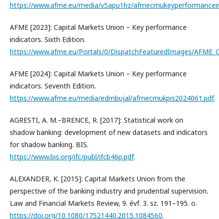
https://www.afme.eu/media/v5apu1hz/afmecmukeyperformancein
AFME [2023]: Capital Markets Union – Key performance
indicators. Sixth Edition.
https://www.afme.eu/Portals/0/DispatchFeaturedImages/AFME_
AFME [2024]: Capital Markets Union – Key performance
indicators. Seventh Edition.
https://www.afme.eu/media/edmbujal/afmecmukpis2024061.pdf
.
AGRESTI, A. M.–BRENCE, R. [2017]: Statistical work on
shadow banking: development of new datasets and indicators
for shadow banking. BIS.
https://www.bis.org/ifc/publ/ifcb46p.pdf
.
ALEXANDER, K. [2015]: Capital Markets Union from the
perspective of the banking industry and prudential supervision.
Law and Financial Markets Review, 9. évf. 3. sz. 191–195. o.
https://doi.org/10.1080/17521440.2015.1084560
.