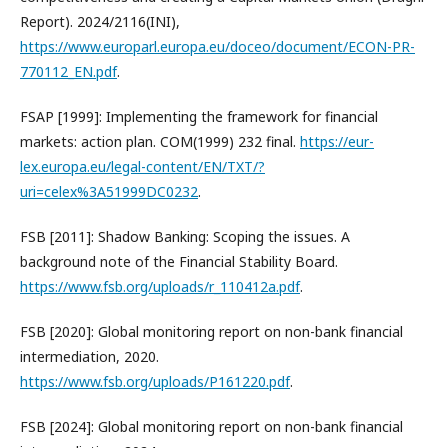
Report). 2024/2116(INI),
https://www.europarl.europa.eu/doceo/document/ECON-PR-
770112_EN.pdf
.
FSAP [1999]: Implementing the framework for financial
markets: action plan. COM(1999) 232 final.
https://eur-
lex.europa.eu/legal-content/EN/TXT/?
uri=celex%3A51999DC0232
.
FSB [2011]: Shadow Banking: Scoping the issues. A
background note of the Financial Stability Board.
https://www.fsb.org/uploads/r_110412a.pdf
.
FSB [2020]: Global monitoring report on non-bank financial
intermediation, 2020.
https://www.fsb.org/uploads/P161220.pdf
.
FSB [2024]: Global monitoring report on non-bank financial