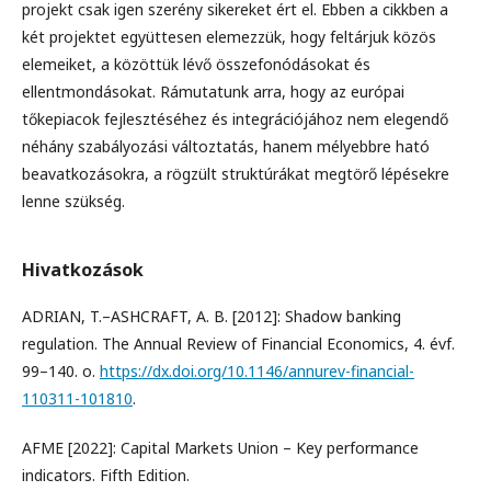
projekt csak igen szerény sikereket ért el. Ebben a cikkben a
két projektet együttesen elemezzük, hogy feltárjuk közös
elemeiket, a közöttük lévő összefonódásokat és
ellentmondásokat. Rámutatunk arra, hogy az európai
tőkepiacok fejlesztéséhez és integrációjához nem elegendő
néhány szabályozási változtatás, hanem mélyebbre ható
beavatkozásokra, a rögzült struktúrákat megtörő lépésekre
lenne szükség.
Hivatkozások
ADRIAN, T.–ASHCRAFT, A. B. [2012]: Shadow banking
regulation. The Annual Review of Financial Economics, 4. évf.
99–140. o.
https://dx.doi.org/10.1146/annurev-financial-
110311-101810
.
AFME [2022]: Capital Markets Union – Key performance
indicators. Fifth Edition.