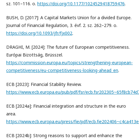
sz. 101–116. o.
https://doi.org/10.1177/1024529418759476
.
BUSH, D. [2017]: A Capital Markets Union for a divided Europe.
Journal of Financial Regulation, 3. évf. 2. sz. 262–279. o.
https://doi.org/10.1093/jfr/fjx002
.
DRAGHI, M. [2024]: The future of European competitiveness.
Európai Bizottság, Brüsszel.
https://commission.europa.eu/topics/strengthening-european-
competitiveness/eu-competitiveness-looking-ahead_en
.
ECB [2023]: Financial Stability Review.
https://www.ecb.europa.eu/pub/pdf/fsr/ecb.fsr202305~65f8cb74d7
ECB [2024a]: Financial integration and structure in the euro
area.
https://www.ecb.europa.eu/press/fie/pdf/ecb.fie202406~c4ca413e
ECB [2024b]: Strong reasons to support and enhance the