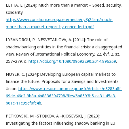
LETTA, E. [2024]: Much more than a market – Speed, security,
solidarity.
https://www.consilium.europa.eu/media/ny3j24sm/much-
more-than-a-market-report-by-enrico-letta.pdf
.
LYSANDROU, P.–NESVETAILOVA, A. [2014]: The role of
shadow banking entities in the financial crisis: a disaggregated
view. Review of International Political Economy, 22. évf. 2. sz.
257–279. o.
https://doi.org/10.1080/09692290.2014.896269
.
NOYER, C. [2024]: Developing European capital markets to
finance the future. Proposals for a Savings and Investments
Union.
https://www.tresor.economie.gouv.fr/Articles/e3283a8f-
69de-46c2-9b8a-4b8836394798/files/6b8593b5-ca31-45a3-
b61c-11c95cf0fc4b
.
PETKOVSKI, M.–STOJKOV, A.–KJOSEVSKI, J. [2023]:
Investigating the factors influencing shadow banking in EU