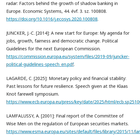
radar: Factors behind the growth of shadow banking in
Europe. Economic Systems, 44. évf. 3. sz. 100808.
https://doi.org/10.1016/j.ecosys.2020.100808
.
JUNCKER, J.-C. [2014]: A new start for Europe: My agenda for
jobs, growth, fairness and democratic change. Political
Guidelines for the next European Commission.
https://commission.europa.eu/system/files/2019-09/juncker-
political-guidelines-speech_en.pdf
.
LAGARDE, C. [2025]: Monetary policy and financial stability:
Past lessons for future resilience. Speech given at the Klaas
Knot farewell symposium.
https://www.ecb.europa.eu/press/key/date/2025/html/ecb.sp251
LAMFALUSSY, A. [2001]: Final report of the Committee of
Wise Men on the regulation of European securities markets.
https://www.esma.europa.eu/sites/default/files/library/2015/11/la