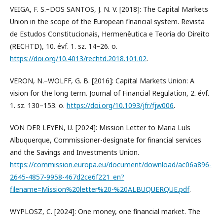
VEIGA, F. S.–DOS SANTOS, J. N. V. [2018]: The Capital Markets
Union in the scope of the European financial system. Revista
de Estudos Constitucionais, Hermenêutica e Teoria do Direito
(RECHTD), 10. évf. 1. sz. 14–26. o.
https://doi.org/10.4013/rechtd.2018.101.02
.
VERON, N.–WOLFF, G. B. [2016]: Capital Markets Union: A
vision for the long term. Journal of Financial Regulation, 2. évf.
1. sz. 130–153. o.
https://doi.org/10.1093/jfr/fjw006
.
VON DER LEYEN, U. [2024]: Mission Letter to Maria Luís
Albuquerque, Commissioner-designate for financial services
and the Savings and Investments Union.
https://commission.europa.eu/document/download/ac06a896-
2645-4857-9958-467d2ce6f221_en?
filename=Mission%20letter%20-%20ALBUQUERQUE.pdf
.
WYPLOSZ, C. [2024]: One money, one financial market. The