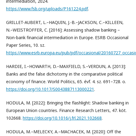
intermediation, 2024.
https://www.fsb.org/uploads/P161224.pdf
.
GRILLET-AUBERT, L.–HAQUIN, J.-B.–JACKSON, C.–KILLEEN,
N.–WEISTROFFER, C. [2016]: Assessing shadow banking –
Non-bank financial intermediation in Europe. ESRB Occasional
Paper Series, 10. sz.
https://www.esrb.europa.eu/pub/pdf/occasional/20160727_occasi
HARDIE, I.–HOWARTH, D.–MAXFIELD, S.–VERDUN, A. [2013]:
Banks and the false dichotomy in the comparative political
economy of finance. World Politics, 65. évf. 4. sz. 691–728. o.
https://doi.org/10.1017/S0043887113000221
.
HODULA, M. [2022]: Bringing the flashlight: Shadow banking in
European Union countries. Finance Research Letters, 47. köt.
102668.
https://doi.org/10.1016/j.frl.2021.102668
.
HODULA, M.–MELECKY, A.–MACHACEK, M. [2020]: Off the