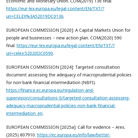
Economic and Monetary Union. COM(2019) 136 final.
https://eur-lex.europa.eu/legal-content/EN/TXT/?
uri=CELEX%3A52019DC0136
.
EUROPEAN COMMISSION [2020]: A Capital Markets Union for
people and businesses – new action plan. COM(2020) 590
final.
https://eur-lex.europa.eu/legal-content/EN/TXT/?
uri=celex:52020DC0590
.
EUROPEAN COMMISSION [2024]: Targeted consultation
document assessing the adequacy of macroprudential policies
for non-bank financial intermediation (NBFI).
https://finance.ec.europa.eu/regulation-and-
supervision/consultations-0/targeted-consultation-assessing-
adequacy-macroprudential-policies-non-bank-financial-
intermediation_en
.
EUROPEAN COMMISSION [2025a]: Call for evidence – Ares.
(2025) 807910.
https://ec.europa.eu/info/law/better-