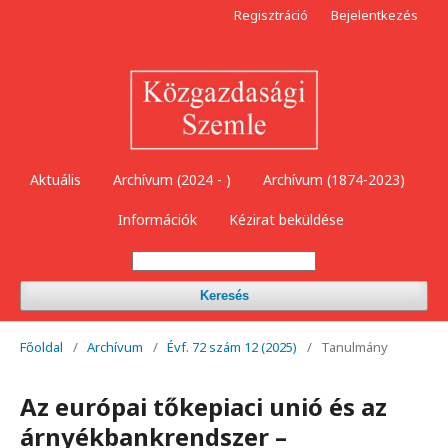
Regisztráció
Bejelentkezés
Aktuális
Archívum (2024 - )
Archívum (1874-2023)
Információk
Kézirat beküldése
Keresés
Főoldal
/
Archívum
/
Évf. 72 szám 12 (2025)
/
Tanulmány
Az európai tőkepiaci unió és az
árnyékbankrendszer –