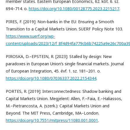
member states. Eastern European Economics, 62. köt. 6. sz.
694–714. o.
https://doi.org/10.1080/00128775.2023.2215217
.
PIRES, F. [2019]: Non-banks in the EU: Ensuring a Smooth
Transition to a Capital Markets Union. SUERF Policy Note 103.
https://www.suerf.org/wp-
content/uploads/2023/12/f_8f4d94fa779cb6b74225a9e26c700a39
PIROSKA, D.–EPSTEIN, R. [2023]: Stalled by design: New
paradoxes in European Union’s single financial markets. Journal
of European Integration, 45. évf. 1. sz. 181–201. o.
https://doi.org/10.1080/07036337.2022.2154344
.
PORTES, R. [2019]: Interconnectedness: Shadow banking and
Capital Markets Union. Megjelent: Allen, F.–Faia, E.–Haliassos,
M.–Pietrancosta, A. (szerk.): Capital Markets Union and
Beyond. The MIT Press, Cambridge, MA–London.
https://doi.org/10.7551/mitpress/11080.001.0001
.