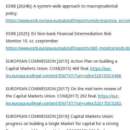
ESRB [2024b]: A system-wide approach to macroprudential
policy.
https://www.esrb.europa.eu/pub/pdf/reports/esrb.response_ecco
ESRB [2025]: EU Non-bank Financial Intermediation Risk
Monitor. 10. sz. szeptember.
https://www.esrb.europa.eu/pub/pdf/reports/nbfi_monitor/esrb.nb
EUROPEAN COMMISSION [2015]: Action Plan on building a
Capital Markets Union. COM(2015) 468 final.
https://eur-
lex.europa.eu/legal-content/EN/TXT/?uri=celex:52015DC0468
.
EUROPEAN COMMISSION [2017]: On the mid-term review of
the Capital Markets Union. COM(2017) 292 final.
https://eur-
lex.europa.eu/legal-content/EN/TXT/?uri=celex:52017DC0292
.
EUROPEAN COMMISSION [2019]: Capital Markets Union:
progress on building a Single Market for capital for a strong