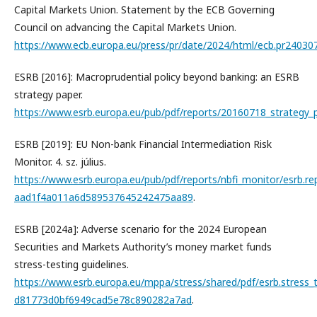
Capital Markets Union. Statement by the ECB Governing
Council on advancing the Capital Markets Union.
https://www.ecb.europa.eu/press/pr/date/2024/html/ecb.pr2403
ESRB [2016]: Macroprudential policy beyond banking: an ESRB
strategy paper.
https://www.esrb.europa.eu/pub/pdf/reports/20160718_strategy_
ESRB [2019]: EU Non-bank Financial Intermediation Risk
Monitor. 4. sz. július.
https://www.esrb.europa.eu/pub/pdf/reports/nbfi_monitor/esrb
aad1f4a011a6d589537645242475aa89
.
ESRB [2024a]: Adverse scenario for the 2024 European
Securities and Markets Authority’s money market funds
stress-testing guidelines.
https://www.esrb.europa.eu/mppa/stress/shared/pdf/esrb.stress
d81773d0bf6949cad5e78c890282a7ad
.