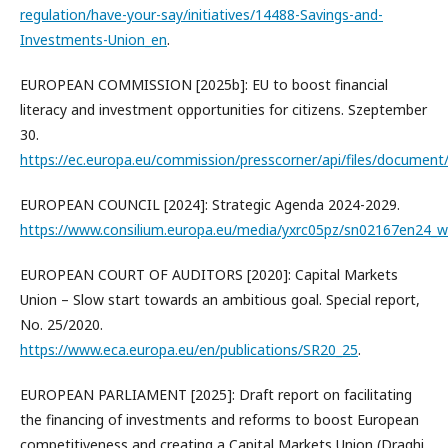
regulation/have-your-say/initiatives/14488-Savings-and-
Investments-Union_en
.
EUROPEAN COMMISSION [2025b]: EU to boost financial
literacy and investment opportunities for citizens. Szeptember
30.
https://ec.europa.eu/commission/presscorner/api/files/document
EUROPEAN COUNCIL [2024]: Strategic Agenda 2024-2029.
https://www.consilium.europa.eu/media/yxrc05pz/sn02167en24_w
EUROPEAN COURT OF AUDITORS [2020]: Capital Markets
Union – Slow start towards an ambitious goal. Special report,
No. 25/2020.
https://www.eca.europa.eu/en/publications/SR20_25
.
EUROPEAN PARLIAMENT [2025]: Draft report on facilitating
the financing of investments and reforms to boost European
competitiveness and creating a Capital Markets Union (Draghi