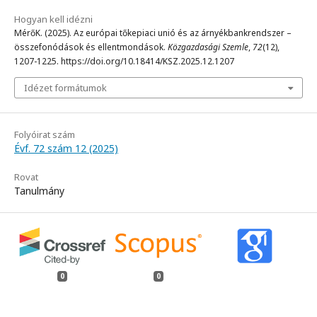
Hogyan kell idézni
MérőK. (2025). Az európai tőkepiaci unió és az árnyékbankrendszer –
összefonódások és ellentmondások.
Közgazdasági Szemle
,
72
(12),
1207-1225. https://doi.org/10.18414/KSZ.2025.12.1207
Idézet formátumok
Folyóirat szám
Évf. 72 szám 12 (2025)
Rovat
Tanulmány
0
0