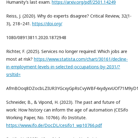
Humanity’s last exam.
https://arxiv.org/pdf/2501.14249
Reiss, J. (2020). Why do experts disagree? Critical Review, 32(1-
3), 218–241.
https://doi.org/
1080/08913811.2020.1872948
Richter, F. (2025). Services no longer required: Which jobs are
most at risk?
https://www.statista.com/chart/30161/decline-
in-employment-levels-in-selected-occupations-by-2031/?
srsltid=
AfmBOoq8DZocbLZIUR3YGcxyGpRsCvyWBF4xydyxvUOf71M9yD
Schneider, B., & Vipond, H. (2023). The past and future of
work: How history can inform the age of automation (CESifo
Working Paper, No. 10766). ifo Institute.
https://www.ifo.de/DocDL/cesifo1_wp10766.pdf