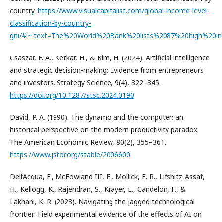
country.
https://www.visualcapitalist.com/global-income-level-
classification-by-country-
gni/#:~:text=The%20World%20Bank%20lists%2087%20high%20in
Csaszar, F. A., Ketkar, H., & Kim, H. (2024). Artificial intelligence
and strategic decision-making: Evidence from entrepreneurs
and investors. Strategy Science, 9(4), 322–345.
https://doi.org/10.1287/stsc.2024.0190
David, P. A. (1990). The dynamo and the computer: an
historical perspective on the modern productivity paradox.
The American Economic Review, 80(2), 355–361.
https://www.jstor.org/stable/2006600
Dell’Acqua, F., McFowland III, E., Mollick, E. R., Lifshitz-Assaf,
H., Kellogg, K., Rajendran, S., Krayer, L., Candelon, F., &
Lakhani, K. R. (2023). Navigating the jagged technological
frontier: Field experimental evidence of the effects of AI on