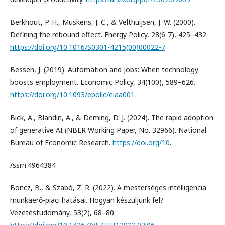
Berkhout, P. H., Muskens, J. C., & Velthuijsen, J. W. (2000).
Defining the rebound effect. Energy Policy, 28(6-7), 425–432.
https://doi.org/10.1016/S0301-4215(00)00022-7
Bessen, J. (2019). Automation and jobs: When technology
boosts employment. Economic Policy, 34(100), 589–626.
https://doi.org/10.1093/epolic/eiaa001
Bick, A., Blandin, A., & Deming, D. J. (2024). The rapid adoption
of generative AI (NBER Working Paper, No. 32966). National
Bureau of Economic Research.
https://doi.org/10
.
/ssrn.4964384
Boncz, B., & Szabó, Z. R. (2022). A mesterséges intelligencia
munkaerő-piaci hatásai. Hogyan készüljünk fel?
Vezetéstudomány, 53(2), 68–80.