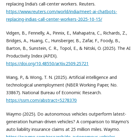
replacing India’s call-center workers. Reuters.
https://www.reuters.com/world/india/meet-ai-chatbots-
replacing-indias-call-center-workers-2025-10-15/
Vidgen, B., Fennelly, A., Pinnix, E., Mahapatra, C., Richards, Z.,
Bridges, A., Huang, C., Hunsberger, B., Zafar, F., Foody, B.,
Barton, B., Sunstein, C. R., Topol, E., & Nitski, O. (2025). The AI
Productivity Index (APEX).
https://doi.org/10.48550/arXiv.2509.25721
Wang, P., & Wong, T. N. (2025). Artificial intelligence and
technological unemployment (NBER Working Paper, No.
33867). National Bureau of Economic Research.
https://ssrn.com/abstract=5278370
Waymo (2025). Do autonomous vehicles outperform latest-
generation human-driven vehicles? A comparison to Waymo’s
auto liability insurance claims at 25 million miles. Waymo.
https://waymo.com/research/do-autonomous-vehicles-