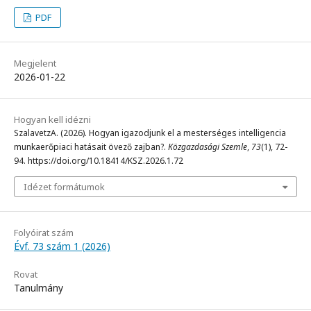
PDF
Megjelent
2026-01-22
Hogyan kell idézni
SzalavetzA. (2026). Hogyan igazodjunk el a mesterséges intelligencia
munkaerőpiaci hatásait övező zajban?.
Közgazdasági Szemle
,
73
(1), 72-
94. https://doi.org/10.18414/KSZ.2026.1.72
Idézet formátumok
Folyóirat szám
Évf. 73 szám 1 (2026)
Rovat
Tanulmány