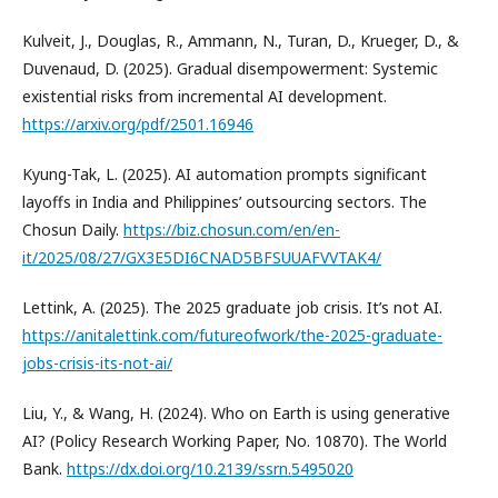
Kulveit, J., Douglas, R., Ammann, N., Turan, D., Krueger, D., &
Duvenaud, D. (2025). Gradual disempowerment: Systemic
existential risks from incremental AI development.
https://arxiv.org/pdf/2501.16946
Kyung-Tak, L. (2025). AI automation prompts significant
layoffs in India and Philippines’ outsourcing sectors. The
Chosun Daily.
https://biz.chosun.com/en/en-
it/2025/08/27/GX3E5DI6CNAD5BFSUUAFVVTAK4/
Lettink, A. (2025). The 2025 graduate job crisis. It’s not AI.
https://anitalettink.com/futureofwork/the-2025-graduate-
jobs-crisis-its-not-ai/
Liu, Y., & Wang, H. (2024). Who on Earth is using generative
AI? (Policy Research Working Paper, No. 10870). The World
Bank.
https://dx.doi.org/10.2139/ssrn.5495020