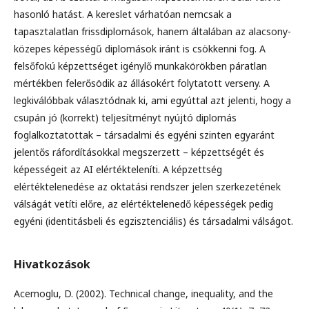
hasonló hatást. A kereslet várhatóan nemcsak a
tapasztalatlan frissdiplomások, hanem általában az alacsony-
közepes képességű diplomások iránt is csökkenni fog. A
felsőfokú képzettséget igénylő munkakörökben páratlan
mértékben felerősödik az állásokért folytatott verseny. A
legkiválóbbak választódnak ki, ami egyúttal azt jelenti, hogy a
csupán jó (korrekt) teljesítményt nyújtó diplomás
foglalkoztatottak – társadalmi és egyéni szinten egyaránt
jelentős ráfordításokkal megszerzett – képzettségét és
képességeit az AI elértékteleníti. A képzettség
elértéktelenedése az oktatási rendszer jelen szerkezetének
válságát vetíti előre, az elértéktelenedő képességek pedig
egyéni (identitásbeli és egzisztenciális) és társadalmi válságot.
Hivatkozások
Acemoglu, D. (2002). Technical change, inequality, and the