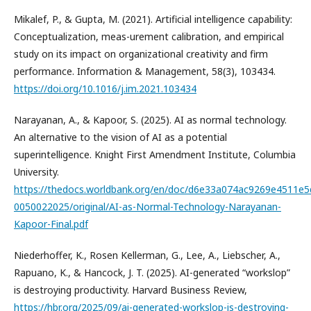
Mikalef, P., & Gupta, M. (2021). Artificial intelligence capability:
Conceptualization, meas-urement calibration, and empirical
study on its impact on organizational creativity and firm
performance. Information & Management, 58(3), 103434.
https://doi.org/10.1016/j.im.2021.103434
Narayanan, A., & Kapoor, S. (2025). AI as normal technology.
An alternative to the vision of AI as a potential
superintelligence. Knight First Amendment Institute, Columbia
University.
https://thedocs.worldbank.org/en/doc/d6e33a074ac9269e4511e5
0050022025/original/AI-as-Normal-Technology-Narayanan-
Kapoor-Final.pdf
Niederhoffer, K., Rosen Kellerman, G., Lee, A., Liebscher, A.,
Rapuano, K., & Hancock, J. T. (2025). AI-generated “workslop”
is destroying productivity. Harvard Business Review,
https://hbr.org/2025/09/ai-generated-workslop-is-destroying-