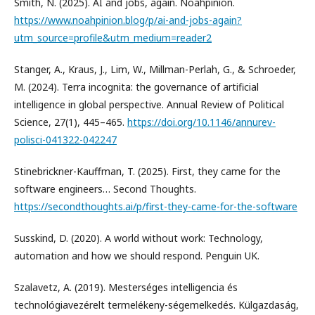
Smith, N. (2025). AI and jobs, again. Noahpinion.
https://www.noahpinion.blog/p/ai-and-jobs-again?
utm_source=profile&utm_medium=reader2
Stanger, A., Kraus, J., Lim, W., Millman-Perlah, G., & Schroeder,
M. (2024). Terra incognita: the governance of artificial
intelligence in global perspective. Annual Review of Political
Science, 27(1), 445–465.
https://doi.org/10.1146/annurev-
polisci-041322-042247
Stinebrickner-Kauffman, T. (2025). First, they came for the
software engineers… Second Thoughts.
https://secondthoughts.ai/p/first-they-came-for-the-software
Susskind, D. (2020). A world without work: Technology,
automation and how we should respond. Penguin UK.
Szalavetz, A. (2019). Mesterséges intelligencia és
technológiavezérelt termelékeny-ségemelkedés. Külgazdaság,