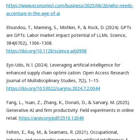
https://www.economist.com/business/2025/06/26/who-needs-
accenture-in-the-age-of-ai
Eloundou, T., Manning, S., Mishkin, P., & Rock, D. (2024). GPTs
are GPTs: Labor market impact potential of LLMs. Science,
384(6702), 1306–1308.
https://doi.org/10.1126/science.adj0998
Eyo-Udo, N. l. (2024). Leveraging artificial intelligence for
enhanced supply chain optimi-zation. Open Access Research
Journal of Multidisciplinary Studies, 7(2), 1–15.
https://doi.org/10.53022/oarjms.2024.7.2.0044
Fang, L., Yuan, Z., Zhang, K., Donati, D., & Sarvary, M. (2025).
Generative AI and firm productivity: Field experiments in online
retail.
https://arxiv.org/pdf/2510.12049
Felten, E., Raj, M., & Seamans, R. (2021). Occupational,
industry, and geographic exposure to artificial intelligence: A