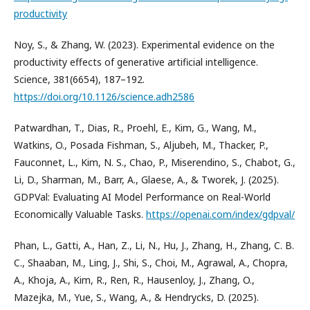
productivity
Noy, S., & Zhang, W. (2023). Experimental evidence on the
productivity effects of generative artificial intelligence.
Science, 381(6654), 187–192.
https://doi.org/10.1126/science.adh2586
Patwardhan, T., Dias, R., Proehl, E., Kim, G., Wang, M.,
Watkins, O., Posada Fishman, S., Aljubeh, M., Thacker, P.,
Fauconnet, L., Kim, N. S., Chao, P., Miserendino, S., Chabot, G.,
Li, D., Sharman, M., Barr, A., Glaese, A., & Tworek, J. (2025).
GDPVal: Evaluating AI Model Performance on Real-World
Economically Valuable Tasks.
https://openai.com/index/gdpval/
Phan, L., Gatti, A., Han, Z., Li, N., Hu, J., Zhang, H., Zhang, C. B.
C., Shaaban, M., Ling, J., Shi, S., Choi, M., Agrawal, A., Chopra,
A., Khoja, A., Kim, R., Ren, R., Hausenloy, J., Zhang, O.,
Mazejka, M., Yue, S., Wang, A., & Hendrycks, D. (2025).