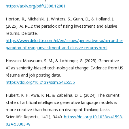
https://arxiv.org/pdf/2306.12001
Horton, R., Michalski, J., Winters, S., Gunn, D., & Holland, J.
(2025). AI ROI: the paradox of rising investment and elusive
returns. Deloitte.
https://www.deloitte.com/nl/en/issues/generative-ai/ai-roi-the-
paradox-of-rising-investment-and-elusive-returns.html
Hosseini Maasoum, S. M., & Lichtinger, G. (2025). Generative
AI as seniority-biased tech-nological change: Evidence from US
résumé and job posting data.
https://doi.org/10.2139/ssrn.5425555
Hubert, K. F., Awa, K. N., & Zabelina, D. L. (2024). The current
state of artificial intelligence generative language models is
more creative than humans on divergent thinking tasks.
Scientific Reports, 14(1), 3440.
https://doi.org/10.1038/s41598-
024-53303-w