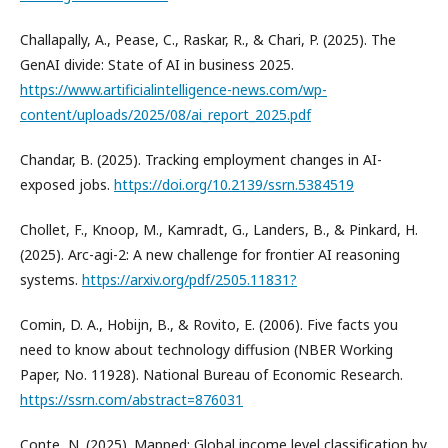
Challapally, A., Pease, C., Raskar, R., & Chari, P. (2025). The
GenAI divide: State of AI in business 2025.
https://www.artificialintelligence-news.com/wp-
content/uploads/2025/08/ai_report_2025.pdf
Chandar, B. (2025). Tracking employment changes in AI-
exposed jobs.
https://doi.org/10.2139/ssrn.5384519
Chollet, F., Knoop, M., Kamradt, G., Landers, B., & Pinkard, H.
(2025). Arc-agi-2: A new challenge for frontier AI reasoning
systems.
https://arxiv.org/pdf/2505.11831?
Comin, D. A., Hobijn, B., & Rovito, E. (2006). Five facts you
need to know about technology diffusion (NBER Working
Paper, No. 11928). National Bureau of Economic Research.
https://ssrn.com/abstract=876031
Conte, N. (2025). Mapped: Global income level classification by