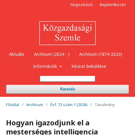
Regisztráció
Bejelentkezés
Aktuális
Archívum (2024 - )
Archívum (1874-2023)
Információk
Kézirat beküldése
Keresés
Főoldal
/
Archívum
/
Évf. 73 szám 1 (2026)
/
Tanulmány
Hogyan igazodjunk el a
mesterséges intelligencia