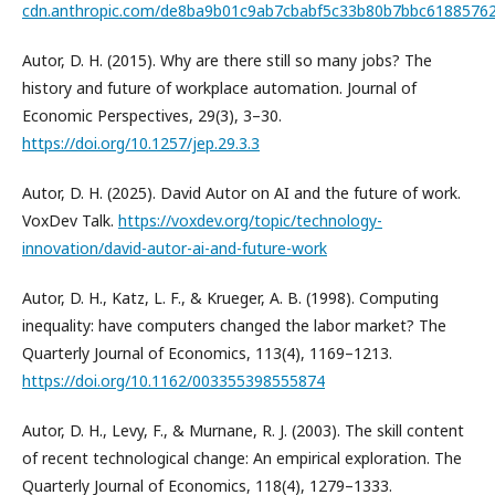
cdn.anthropic.com/de8ba9b01c9ab7cbabf5c33b80b7bbc61885762
Autor, D. H. (2015). Why are there still so many jobs? The
history and future of workplace automation. Journal of
Economic Perspectives, 29(3), 3–30.
https://doi.org/10.1257/jep.29.3.3
Autor, D. H. (2025). David Autor on AI and the future of work.
VoxDev Talk.
https://voxdev.org/topic/technology-
innovation/david-autor-ai-and-future-work
Autor, D. H., Katz, L. F., & Krueger, A. B. (1998). Computing
inequality: have computers changed the labor market? The
Quarterly Journal of Economics, 113(4), 1169–1213.
https://doi.org/10.1162/003355398555874
Autor, D. H., Levy, F., & Murnane, R. J. (2003). The skill content
of recent technological change: An empirical exploration. The
Quarterly Journal of Economics, 118(4), 1279–1333.