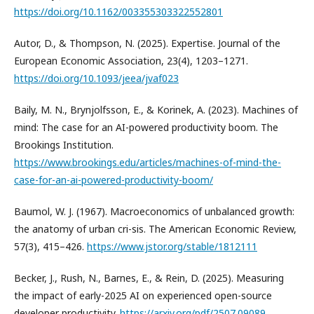
https://doi.org/10.1162/003355303322552801
Autor, D., & Thompson, N. (2025). Expertise. Journal of the
European Economic Association, 23(4), 1203–1271.
https://doi.org/10.1093/jeea/jvaf023
Baily, M. N., Brynjolfsson, E., & Korinek, A. (2023). Machines of
mind: The case for an AI-powered productivity boom. The
Brookings Institution.
https://www.brookings.edu/articles/machines-of-mind-the-
case-for-an-ai-powered-productivity-boom/
Baumol, W. J. (1967). Macroeconomics of unbalanced growth:
the anatomy of urban cri-sis. The American Economic Review,
57(3), 415–426.
https://www.jstor.org/stable/1812111
Becker, J., Rush, N., Barnes, E., & Rein, D. (2025). Measuring
the impact of early-2025 AI on experienced open-source
developer productivity.
https://arxiv.org/pdf/2507.09089