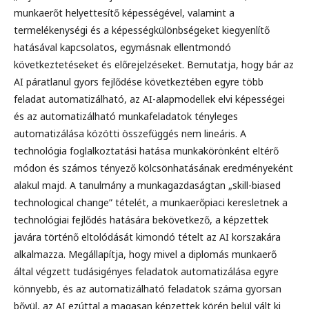
munkaerőt helyettesítő képességével, valamint a
termelékenységi és a képességkülönbségeket kiegyenlítő
hatásával kapcsolatos, egymásnak ellentmondó
következtetéseket és előrejelzéseket. Bemutatja, hogy bár az
AI páratlanul gyors fejlődése következtében egyre több
feladat automatizálható, az AI-alapmodellek elvi képességei
és az automatizálható munkafeladatok tényleges
automatizálása közötti összefüggés nem lineáris. A
technológia foglalkoztatási hatása munkakörönként eltérő
módon és számos tényező kölcsönhatásának eredményeként
alakul majd. A tanulmány a munkagazdaságtan „skill-biased
technological change” tételét, a munkaerőpiaci keresletnek a
technológiai fejlődés hatására bekövetkező, a képzettek
javára történő eltolódását kimondó tételt az AI korszakára
alkalmazza. Megállapítja, hogy mivel a diplomás munkaerő
által végzett tudásigényes feladatok automatizálása egyre
könnyebb, és az automatizálható feladatok száma gyorsan
bővül, az AI ezúttal a magasan képzettek körén belül vált ki