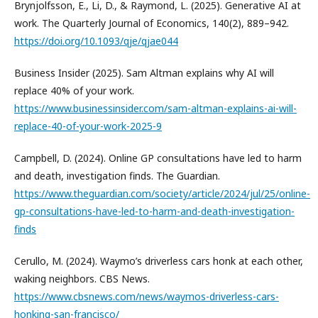
Brynjolfsson, E., Li, D., & Raymond, L. (2025). Generative AI at
work. The Quarterly Journal of Economics, 140(2), 889–942.
https://doi.org/10.1093/qje/qjae044
Business Insider (2025). Sam Altman explains why AI will
replace 40% of your work.
https://www.businessinsider.com/sam-altman-explains-ai-will-
replace-40-of-your-work-2025-9
Campbell, D. (2024). Online GP consultations have led to harm
and death, investigation finds. The Guardian.
https://www.theguardian.com/society/article/2024/jul/25/online-
gp-consultations-have-led-to-harm-and-death-investigation-
finds
Cerullo, M. (2024). Waymo’s driverless cars honk at each other,
waking neighbors. CBS News.
https://www.cbsnews.com/news/waymos-driverless-cars-
honking-san-francisco/