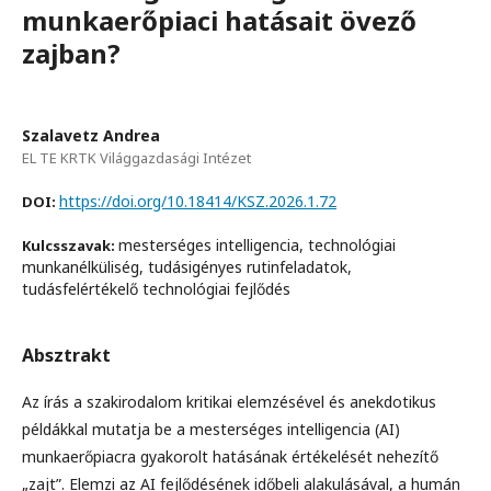
munkaerőpiaci hatásait övező
zajban?
Szalavetz Andrea
EL TE KRTK Világgazdasági Intézet
https://doi.org/10.18414/KSZ.2026.1.72
DOI:
mesterséges intelligencia, technológiai
Kulcsszavak:
munkanélküliség, tudásigényes rutinfeladatok,
tudásfelértékelő technológiai fejlődés
Absztrakt
Az írás a szakirodalom kritikai elemzésével és anekdotikus
példákkal mutatja be a mesterséges intelligencia (AI)
munkaerőpiacra gyakorolt hatásának értékelését nehezítő
„zajt”. Elemzi az AI fejlődésének időbeli alakulásával, a humán