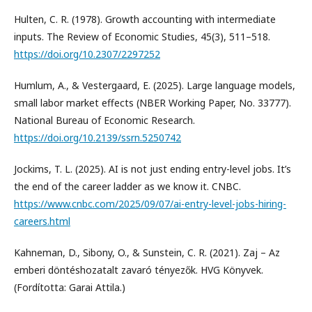
Hulten, C. R. (1978). Growth accounting with intermediate
inputs. The Review of Economic Studies, 45(3), 511–518.
https://doi.org/10.2307/2297252
Humlum, A., & Vestergaard, E. (2025). Large language models,
small labor market effects (NBER Working Paper, No. 33777).
National Bureau of Economic Research.
https://doi.org/10.2139/ssrn.5250742
Jockims, T. L. (2025). AI is not just ending entry-level jobs. It’s
the end of the career ladder as we know it. CNBC.
https://www.cnbc.com/2025/09/07/ai-entry-level-jobs-hiring-
careers.html
Kahneman, D., Sibony, O., & Sunstein, C. R. (2021). Zaj – Az
emberi döntéshozatalt zavaró tényezők. HVG Könyvek.
(Fordította: Garai Attila.)