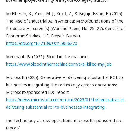
but-unemployed-a-rising-reality-for-college-grads.pdf
McElheran, K., Yang, M. J., Kroff, Z., & Brynjolfsson, E. (2025).
The Rise of Industrial AI in America: Microfoundations of the
Productivity J-curve (s) (Working Paper, No. 25–27). Center for
Economic Studies, U.S. Census Bureau.
https://doi.org/10.2139/ssrn.5036270
Merchant, B. (2025). Blood in the machine.
https://www.bloodinthemachine.com/s/ai-killed-my-job
Microsoft (2025). Generative AI delivering substantial ROI to
businesses integrating the technology across operations:
Microsoft-sponsored IDC report.
https://news.microsoft.com/en-xm/2025/01/14/generative-ai-
delivering-substantial-roi-to-businesses-integrating-
the-technology-across-operations-microsoft-sponsored-idc-
report/