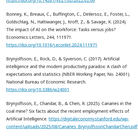
https://doi.org/10.14267/VEZTUD.2022.02.06
Bonney, K., Breaux, C., Buffington, C., Dinlersoz, E., Foster, L.,
Goldschlag, N., Haltiwanger, J., Kroff, Z., & Savage, K. (2024).
The impact of AI on the workforce: Tasks versus jobs?
Economics Letters, 244, 111971.
https://doi.org/10.1016/j.econlet.2024.111971
Brynjolfsson, E., Rock, D., & Syverson, C. (2017). Artificial
intelligence and the modern productivity paradox: A clash of
expectations and statistics (NBER Working Paper, No. 24001).
National Bureau of Economic Research.
https://doi.org/10.3386/w24001
Brynjolfsson, E., Chandar, B., & Chen, R. (2025). Canaries in the
coal mine? Six facts about the recent employment effects of
Artificial Intelligence.
https://digitaleconomy.stanford.edu/wp-
content/uploads/2025/08/Canaries_BrynjolfssonChandarChen.pdf