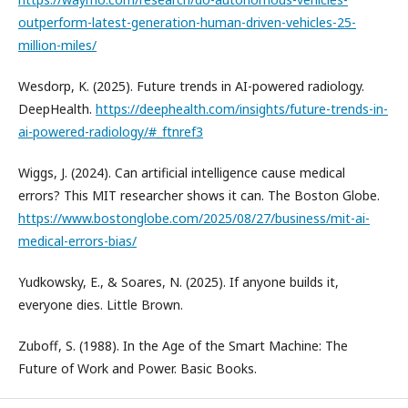
outperform-latest-generation-human-driven-vehicles-25-
million-miles/
Wesdorp, K. (2025). Future trends in AI-powered radiology.
DeepHealth.
https://deephealth.com/insights/future-trends-in-
ai-powered-radiology/#_ftnref3
Wiggs, J. (2024). Can artificial intelligence cause medical
errors? This MIT researcher shows it can. The Boston Globe.
https://www.bostonglobe.com/2025/08/27/business/mit-ai-
medical-errors-bias/
Yudkowsky, E., & Soares, N. (2025). If anyone builds it,
everyone dies. Little Brown.
Zuboff, S. (1988). In the Age of the Smart Machine: The
Future of Work and Power. Basic Books.