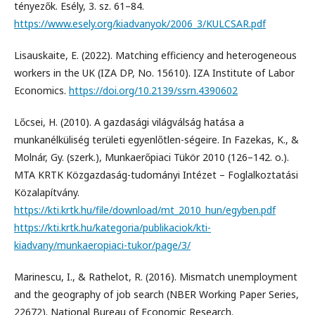
tényezők. Esély, 3. sz. 61–84.
https://www.esely.org/kiadvanyok/2006_3/KULCSAR.pdf
Lisauskaite, E. (2022). Matching efficiency and heterogeneous
workers in the UK (IZA DP, No. 15610). IZA Institute of Labor
Economics.
https://doi.org/10.2139/ssrn.4390602
Lőcsei, H. (2010). A gazdasági világválság hatása a
munkanélküliség területi egyenlőtlen-ségeire. In Fazekas, K., &
Molnár, Gy. (szerk.), Munkaerőpiaci Tükör 2010 (126–142. o.).
MTA KRTK Közgazdaság-tudományi Intézet – Foglalkoztatási
Közalapítvány.
https://kti.krtk.hu/file/download/mt_2010_hun/egyben.pdf
https://kti.krtk.hu/kategoria/publikaciok/kti-
kiadvany/munkaeropiaci-tukor/page/3/
Marinescu, I., & Rathelot, R. (2016). Mismatch unemployment
and the geography of job search (NBER Working Paper Series,
22672). National Bureau of Economic Research.