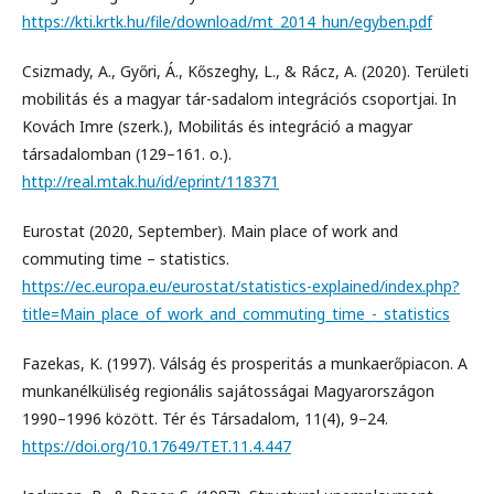
https://kti.krtk.hu/file/download/mt_2014_hun/egyben.pdf
Csizmady, A., Győri, Á., Kőszeghy, L., & Rácz, A. (2020). Területi
mobilitás és a magyar tár-sadalom integrációs csoportjai. In
Kovách Imre (szerk.), Mobilitás és integráció a magyar
társadalomban (129–161. o.).
http://real.mtak.hu/id/eprint/118371
Eurostat (2020, September). Main place of work and
commuting time – statistics.
https://ec.europa.eu/eurostat/statistics-explained/index.php?
title=Main_place_of_work_and_commuting_time_-_statistics
Fazekas, K. (1997). Válság és prosperitás a munkaerőpiacon. A
munkanélküliség regionális sajátosságai Magyarországon
1990–1996 között. Tér és Társadalom, 11(4), 9–24.
https://doi.org/10.17649/TET.11.4.447