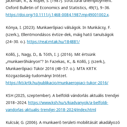
Jackman, R., & Roper, S. (1987). Structural unemployment.
Oxford Bulletin of Economics and Statistics, 49(1), 9–36.
https://doi.org/10.1111/j.1468-0084.1987.mp49001002.x
.
Kónya, I. (2023). Munkaerőpiaci válságok. In Munkácsy, F.
(szerk.), Ellentmondásos évtize-dek, máig ható tanulságok
(24–30. o.).
https://real.mtak.hu/184881/
Köllő, J., Nagy, D., & Tóth, I. J. (2016). Mit értsünk
„munkaerőhiányon”? In Fazekas, K., & Köllő, J. (szerk.),
Munkaerőpiaci Tükör 2016 (48–57. o.). MTA KRTK
Közgazdaság-tudományi Intézet.
https://kti.krtk.hu/publikacio/munkaeropiaci-tukor-2016/
KSH (2025, szeptember). A belföldi vándorlás aktuális trendjei
2018–2024.
https://www.ksh.hu/s/kiadvanyok/a-belfoldi-
vandorlas-aktualis-trendjei-2018-2024/index.html
Kulcsár, G. (2006). A munkaerő területi mobilitását akadályozó