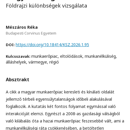
Földrajzi különbségek vizsgálata
Mészáros Réka
Budapesti Corvinus Egyetem
https://doi.org/10.18414/KSZ.2026.1.95
DOI:
munkaerőpiac, eltolódások, munkanélküliség,
Kulcsszavak:
álláshelyek, vármegye, régió
Absztrakt
A cikk a magyar munkaerőpiac keresleti és kínálati oldalát
jellemző térbeli egyensúlytalanságok időbeli alakulásával
foglalkozik. A kutatás két fontos folyamat egymással való
interakcióját elemzi. Egyrészt a 2008-as gazdasági válságból
való kilábalás óta a hazai munkaerőpiac feszesebbé vált, ami a
munkanélküliségi ráta csökkenésében, a betöltetlen