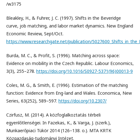
/w3175
Bleakley, H., & Fuhrer, J. C. (1997). Shifts in the Beveridge
curve, job matching, and labor market dynamics. New England
Economic Review, Sept/Oct.
https://www.researchgate.net/publication/5027600_Shifts_in_t
Burda, M. C., & Profit, S. (1996). Matching across space:
Evidence on mobility in the Czech Republic. Labour Economics,
3(3), 255–278.
https://doi.org/10.1016/S0927-5371(96)00013-9
Coles, M. G., & Smith, E. (1996). Estimation of the matching
function: Evidence from Eng-land and Wales. Economica, New
Series, 63(252), 589–597.
https://doi.org/10.2307/
Czirfusz, M. (2014). A közfoglalkoztatás térbeli
egyenlőtlenségei. In Fazekas, K., & Varga, J. (szerk.),
Munkaerőpiaci Tükör 2014 (126–138. o.). MTA KRTK
Közgazdaság-tudományi Intézet.