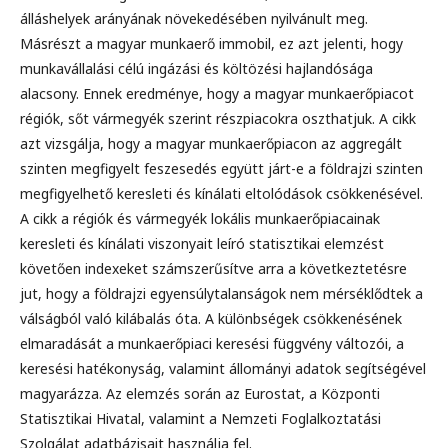
álláshelyek arányának növekedésében nyilvánult meg.
Másrészt a magyar munkaerő immobil, ez azt jelenti, hogy
munkavállalási célú ingázási és költözési hajlandósága
alacsony. Ennek eredménye, hogy a magyar munkaerőpiacot
régiók, sőt vármegyék szerint részpiacokra oszthatjuk. A cikk
azt vizsgálja, hogy a magyar munkaerőpiacon az aggregált
szinten megfigyelt feszesedés együtt járt-e a földrajzi szinten
megfigyelhető keresleti és kínálati eltolódások csökkenésével.
A cikk a régiók és vármegyék lokális munkaerőpiacainak
keresleti és kínálati viszonyait leíró statisztikai elemzést
követően indexeket számszerűsítve arra a következtetésre
jut, hogy a földrajzi egyensúlytalanságok nem mérséklődtek a
válságból való kilábalás óta. A különbségek csökkenésének
elmaradását a munkaerőpiaci keresési függvény változói, a
keresési hatékonyság, valamint állományi adatok segítségével
magyarázza. Az elemzés során az Eurostat, a Központi
Statisztikai Hivatal, valamint a Nemzeti Foglalkoztatási
Szolgálat adatbázisait használja fel.