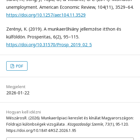
unemployment. American Economic Review, 104(11), 3529–64.
https://doi.org/10.1257/aer.104.11.3529
Zerényi, K. (2019). A munkaerőhiány jellemzése itthon és
külföldön. Prosperitas, 6(2), 95–115.
https://doi.org/10.31570/Prosp_2019_02_5
PDF
Megjelent
2026-01-22
Hogyan kell idézni
MészárosR. (2026). Munkaerőpiaci kereslet és kínálat Magyarországon:
Földrajzi különbségek vizsgálata .
Közgazdasági Szemle
,
73
(1), 95-120.
https://doi.org/10.18414/KSZ.2026.1.95