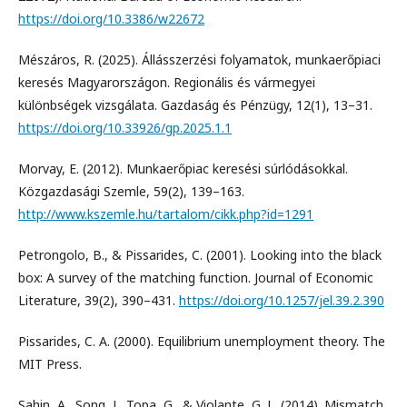
https://doi.org/10.3386/w22672
Mészáros, R. (2025). Állásszerzési folyamatok, munkaerőpiaci
keresés Magyarországon. Regionális és vármegyei
különbségek vizsgálata. Gazdaság és Pénzügy, 12(1), 13–31.
https://doi.org/10.33926/gp.2025.1.1
Morvay, E. (2012). Munkaerőpiac keresési súrlódásokkal.
Közgazdasági Szemle, 59(2), 139–163.
http://www.kszemle.hu/tartalom/cikk.php?id=1291
Petrongolo, B., & Pissarides, C. (2001). Looking into the black
box: A survey of the matching function. Journal of Economic
Literature, 39(2), 390–431.
https://doi.org/10.1257/jel.39.2.390
Pissarides, C. A. (2000). Equilibrium unemployment theory. The
MIT Press.
Sahin, A., Song, J., Topa, G., & Violante, G. L. (2014). Mismatch