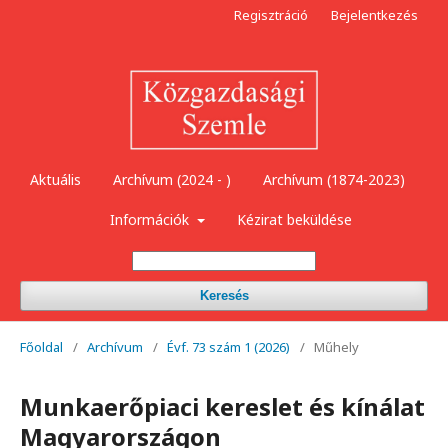
Regisztráció
Bejelentkezés
Aktuális
Archívum (2024 - )
Archívum (1874-2023)
Információk
Kézirat beküldése
Keresés
Főoldal
/
Archívum
/
Évf. 73 szám 1 (2026)
/
Műhely
Munkaerőpiaci kereslet és kínálat
Magyarországon