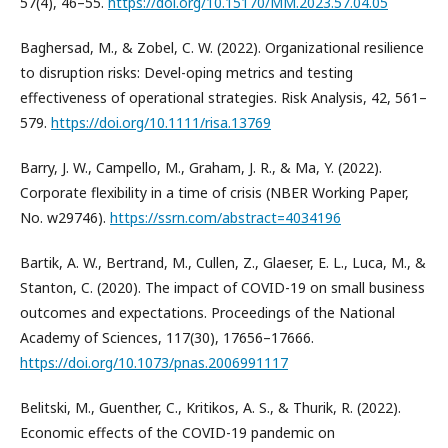
57(4), 46–55.
https://doi.org/10.15170/MM.2023.57.04.05
Baghersad, M., & Zobel, C. W. (2022). Organizational resilience
to disruption risks: Devel-oping metrics and testing
effectiveness of operational strategies. Risk Analysis, 42, 561–
579.
https://doi.org/10.1111/risa.13769
Barry, J. W., Campello, M., Graham, J. R., & Ma, Y. (2022).
Corporate flexibility in a time of crisis (NBER Working Paper,
No. w29746).
https://ssrn.com/abstract=4034196
Bartik, A. W., Bertrand, M., Cullen, Z., Glaeser, E. L., Luca, M., &
Stanton, C. (2020). The impact of COVID-19 on small business
outcomes and expectations. Proceedings of the National
Academy of Sciences, 117(30), 17656–17666.
https://doi.org/10.1073/pnas.2006991117
Belitski, M., Guenther, C., Kritikos, A. S., & Thurik, R. (2022).
Economic effects of the COVID-19 pandemic on