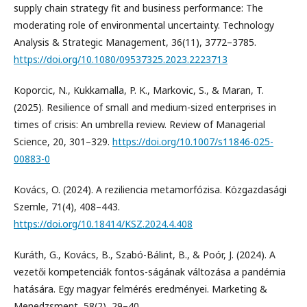
supply chain strategy fit and business performance: The
moderating role of environmental uncertainty. Technology
Analysis & Strategic Management, 36(11), 3772–3785.
https://doi.org/10.1080/09537325.2023.2223713
Koporcic, N., Kukkamalla, P. K., Markovic, S., & Maran, T.
(2025). Resilience of small and medium-sized enterprises in
times of crisis: An umbrella review. Review of Managerial
Science, 20, 301–329.
https://doi.org/10.1007/s11846-025-
00883-0
Kovács, O. (2024). A reziliencia metamorfózisa. Közgazdasági
Szemle, 71(4), 408–443.
https://doi.org/10.18414/KSZ.2024.4.408
Kuráth, G., Kovács, B., Szabó-Bálint, B., & Poór, J. (2024). A
vezetői kompetenciák fontos-ságának változása a pandémia
hatására. Egy magyar felmérés eredményei. Marketing &
Menedzsment, 58(2), 29–40.