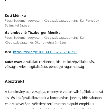
Kuti Mónika
Pécsi Tudományegyetem, Közgazdaságtudományi Kar, Pénzügy-
Számvitel Intézet
Galambosné Tiszberger Mónika
Pécsi Tudományegyetem, Közgazdaságtudományi Kar,
Közgazdaságtan és Ökonometriai Intézet
https://doi.org/10.18414/KSZ.2026.6.703
DOI:
vállalati reziliencia, kis- és középvállalkozás,
Kulcsszavak:
válságkezelés, digita­li­zá­ció, pénzügyi rugalmasság
Absztrakt
A tanulmány azt vizsgálja, mennyire voltak válságállók a hazai
kis- és középvállalkozások a koronavírus-járvány időszakában
és azt követően. Véletlenszerű mintán alapuló empirikus