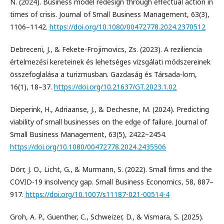
N. (2024). Business model redesign through effectual action in
times of crisis. Journal of Small Business Management, 63(3),
1106–1142.
https://doi.org/10.1080/00472778.2024.2370512
Debreceni, J., & Fekete-Frojimovics, Zs. (2023). A reziliencia
értelmezési kereteinek és lehetséges vizsgálati módszereinek
összefoglalása a turizmusban. Gazdaság és Társada-lom,
16(1), 18–37.
https://doi.org/10.21637/GT.2023.1.02
Dieperink, H., Adriaanse, J., & Dechesne, M. (2024). Predicting
viability of small businesses on the edge of failure. Journal of
Small Business Management, 63(5), 2422–2454.
https://doi.org/10.1080/00472778.2024.2435506
Dörr, J. O., Licht, G., & Murmann, S. (2022). Small firms and the
COVID-19 insolvency gap. Small Business Economics, 58, 887–
917.
https://doi.org/10.1007/s11187-021-00514-4
Groh, A. P., Guenther, C., Schweizer, D., & Vismara, S. (2025).