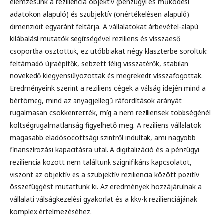
elemzésünk a reziliencia objektív (pénzügyi és működési
adatokon alapuló) és szubjektív (önértékelésen alapuló)
dimenzióit egyaránt feltárja. A vállalatokat árbevétel-alapú
kilábalási mutatók segítségével reziliens és visszaeső
csoportba osztottuk, ez utóbbiakat négy klaszterbe soroltuk:
feltámadó újraépítők, sebzett félig visszatérők, stabilan
növekedő kiegyensúlyozottak és megrekedt visszafogottak.
Eredményeink szerint a reziliens cégek a válság idején mind a
bértömeg, mind az anyagjellegű ráfordítások arányát
rugalmasan csökkentették, míg a nem reziliensek többségénél
költségrugalmatlanság figyelhető meg. A reziliens vállalatok
magasabb eladósodottsági szintről indultak, ami nagyobb
finanszírozási kapacitásra utal. A digitalizáció és a pénzügyi
reziliencia között nem találtunk szignifikáns kapcsolatot,
viszont az objektív és a szubjektív reziliencia között pozitív
összefüggést mutattunk ki. Az eredmények hozzájárulnak a
vállalati válságkezelési gyakorlat és a kkv-k rezilienciájának
komplex értelmezéséhez.