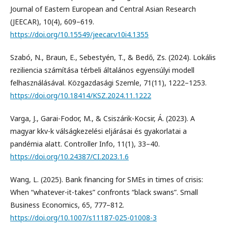
Journal of Eastern European and Central Asian Research
(JEECAR), 10(4), 609–619.
https://doi.org/10.15549/jeecar.v10i4.1355
Szabó, N., Braun, E., Sebestyén, T., & Bedő, Zs. (2024). Lokális
reziliencia számítása térbeli általános egyensúlyi modell
felhasználásával. Közgazdasági Szemle, 71(11), 1222–1253.
https://doi.org/10.18414/KSZ.2024.11.1222
Varga, J., Garai-Fodor, M., & Csiszárik-Kocsir, Á. (2023). A
magyar kkv-k válságkezelési eljárásai és gyakorlatai a
pandémia alatt. Controller Info, 11(1), 33–40.
https://doi.org/10.24387/CI.2023.1.6
Wang, L. (2025). Bank financing for SMEs in times of crisis:
When “whatever-it-takes” confronts “black swans”. Small
Business Economics, 65, 777–812.
https://doi.org/10.1007/s11187-025-01008-3