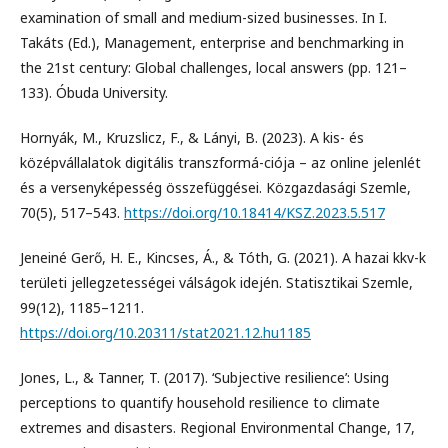
examination of small and medium-sized businesses. In I.
Takáts (Ed.), Management, enterprise and benchmarking in
the 21st century: Global challenges, local answers (pp. 121–
133). Óbuda University.
Hornyák, M., Kruzslicz, F., & Lányi, B. (2023). A kis- és
középvállalatok digitális transzformá-ciója – az online jelenlét
és a versenyképesség összefüggései. Közgazdasági Szemle,
70(5), 517–543.
https://doi.org/10.18414/KSZ.2023.5.517
Jeneiné Gerő, H. E., Kincses, Á., & Tóth, G. (2021). A hazai kkv-k
területi jellegzetességei válságok idején. Statisztikai Szemle,
99(12), 1185–1211.
https://doi.org/10.20311/stat2021.12.hu1185
Jones, L., & Tanner, T. (2017). ‘Subjective resilience’: Using
perceptions to quantify household resilience to climate
extremes and disasters. Regional Environmental Change, 17,