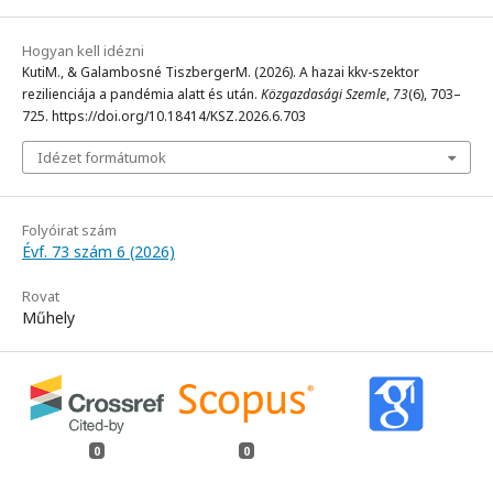
Hogyan kell idézni
KutiM., & Galambosné TiszbergerM. (2026). A hazai kkv-szektor
rezilienciája a pandémia alatt és után.
Közgazdasági Szemle
,
73
(6), 703–
725. https://doi.org/10.18414/KSZ.2026.6.703
Idézet formátumok
Folyóirat szám
Évf. 73 szám 6 (2026)
Rovat
Műhely
0
0