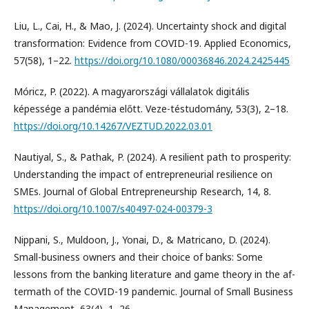
Liu, L., Cai, H., & Mao, J. (2024). Uncertainty shock and digital
transformation: Evidence from COVID-19. Applied Economics,
57(58), 1–22.
https://doi.org/10.1080/00036846.2024.2425445
Móricz, P. (2022). A magyarországi vállalatok digitális
képessége a pandémia előtt. Veze-téstudomány, 53(3), 2–18.
https://doi.org/10.14267/VEZTUD.2022.03.01
Nautiyal, S., & Pathak, P. (2024). A resilient path to prosperity:
Understanding the impact of entrepreneurial resilience on
SMEs. Journal of Global Entrepreneurship Research, 14, 8.
https://doi.org/10.1007/s40497-024-00379-3
Nippani, S., Muldoon, J., Yonai, D., & Matricano, D. (2024).
Small-business owners and their choice of banks: Some
lessons from the banking literature and game theory in the af-
termath of the COVID-19 pandemic. Journal of Small Business
Management, 63(4), 1–26.