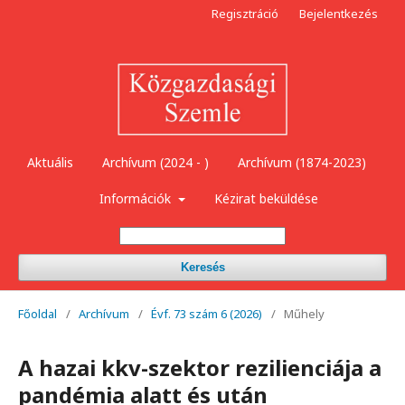
Regisztráció
Bejelentkezés
Aktuális
Archívum (2024 - )
Archívum (1874-2023)
Információk
Kézirat beküldése
Keresés
Főoldal
/
Archívum
/
Évf. 73 szám 6 (2026)
/
Műhely
A hazai kkv-szektor rezilienciája a
pandémia alatt és után