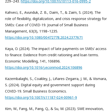
229–243.
https://doi.org/10.1007/s10113-016-0995-2
Kahveci, E., Avunduk, Z. B., Daim, T., & Zaim, S. (2024). The
role of flexibility, digitalization, and crisis response strategy for
SMEs: Case of COVID-19. Journal of Small Business
Management, 63(3), 1198–1235.
https://doi.org/10.1080/00472778.2024.2377671
Kaya, O. (2024). The impact of late payments on SMEs’ access
to finance: Evidence from credit rationing and loan terms.
Economic Modelling, 141, 106896.
https://doi.org/10.1016/j.econmod.2024.106896
Kazembalaghi, S., Coakley, J., Liñares-Zegarra, J. M., & Vismara,
S. (2024). Digital equity and government support during
COVID-19. Small Business Economics.
https://doi.org/10.1007/s11187-024-00961-9
Kim, W., Fang, M., Pang, Q., & Su, M. (2023). SME innovation,