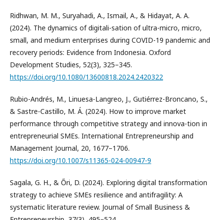
Ridhwan, M. M., Suryahadi, A., Ismail, A., & Hidayat, A. A.
(2024). The dynamics of digitali-sation of ultra-micro, micro,
small, and medium enterprises during COVID-19 pandemic and
recovery periods: Evidence from Indonesia. Oxford
Development Studies, 52(3), 325–345.
https://doi.org/10.1080/13600818.2024.2420322
Rubio-Andrés, M., Linuesa-Langreo, J., Gutiérrez-Broncano, S.,
& Sastre-Castillo, M. Á. (2024). How to improve market
performance through competitive strategy and innova-tion in
entrepreneurial SMEs. International Entrepreneurship and
Management Journal, 20, 1677–1706.
https://doi.org/10.1007/s11365-024-00947-9
Sagala, G. H., & Őri, D. (2024). Exploring digital transformation
strategy to achieve SMEs resilience and antifragility: A
systematic literature review. Journal of Small Business &
Entrepreneurship, 37(3), 495–524.