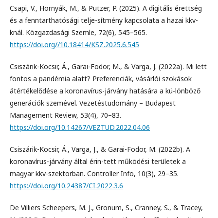
Csapi, V., Hornyák, M., & Putzer, P. (2025). A digitális érettség
és a fenntarthatósági telje-sítmény kapcsolata a hazai kkv-
knál. Közgazdasági Szemle, 72(6), 545–565.
https://doi.org//10.18414/KSZ.2025.6.545
Csiszárik-Kocsir, Á., Garai-Fodor, M., & Varga, J. (2022a). Mi lett
fontos a pandémia alatt? Preferenciák, vásárlói szokások
átértékelődése a koronavírus-járvány hatására a kü-lönböző
generációk szemével. Vezetéstudomány – Budapest
Management Review, 53(4), 70–83.
https://doi.org/10.14267/VEZTUD.2022.04.06
Csiszárik-Kocsir, Á., Varga, J., & Garai-Fodor, M. (2022b). A
koronavírus-járvány által érin-tett működési területek a
magyar kkv-szektorban. Controller Info, 10(3), 29–35.
https://doi.org/10.24387/CI.2022.3.6
De Villiers Scheepers, M. J., Gronum, S., Cranney, S., & Tracey,