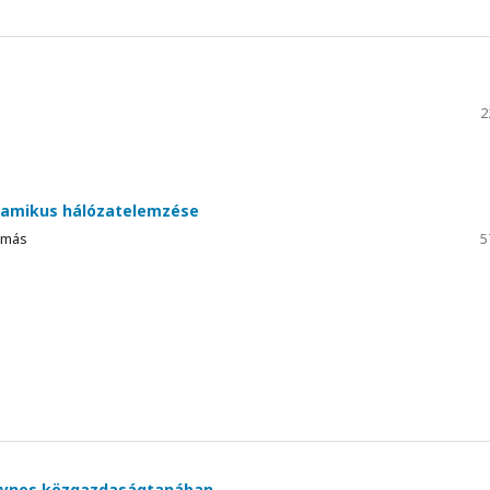
2
inamikus hálózatelemzése
Tamás
5
eynes közgazdaságtanában