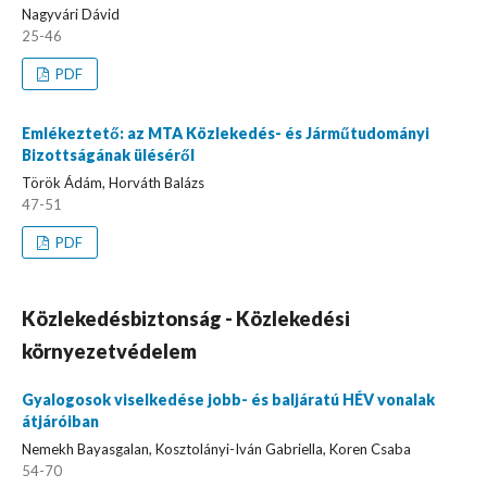
Nagyvári Dávid
25-46
PDF
Emlékeztető: az MTA Közlekedés- és Járműtudományi
Bizottságának üléséről
Török Ádám, Horváth Balázs
47-51
PDF
Közlekedésbiztonság - Közlekedési
környezetvédelem
Gyalogosok viselkedése jobb- és baljáratú HÉV vonalak
átjáróiban
Nemekh Bayasgalan, Kosztolányi-Iván Gabriella, Koren Csaba
54-70