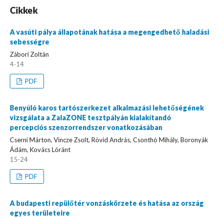
Cikkek
A vasúti pálya állapotának hatása a megengedhető haladási
sebességre
Zábori Zoltán
4-14
PDF
Benyúló karos tartószerkezet alkalmazási lehetőségének
vizsgálata a ZalaZONE tesztpályán kialakítandó
percepciós szenzorrendszer vonatkozásában
Cserni Márton, Vincze Zsolt, Rövid András, Csonthó Mihály, Boronyák
Ádám, Kovács Lóránt
15-24
PDF
A budapesti repülőtér vonzáskörzete és hatása az ország
egyes területeire