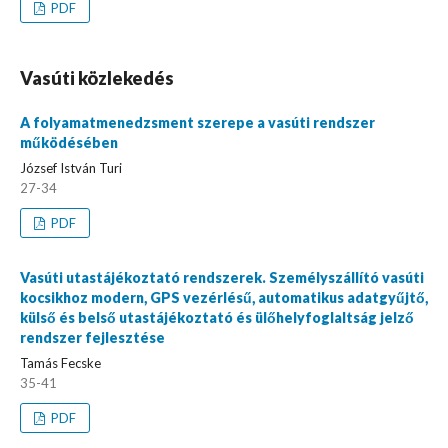
PDF
Vasúti közlekedés
A folyamatmenedzsment szerepe a vasúti rendszer
működésében
József István Turi
27-34
PDF
Vasúti utastájékoztató rendszerek. Személyszállító vasúti
kocsikhoz modern, GPS vezérlésű, automatikus adatgyűjtő,
külső és belső utastájékoztató és ülőhelyfoglaltság jelző
rendszer fejlesztése
Tamás Fecske
35-41
PDF