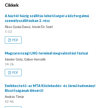
Cikkek
A háztól-házig szállítás lehetőségei a közforgalmú
személyszállításban 2. rész
Ákos Gyula Dancz, István Dr. Szeri
5-13
PDF
Magyarországi LNG terminál megvalósítási fázisai
Sándor Götz, Gábor Horváth
14-26
PDF
Emlékeztető: az MTA Közlekedés- és Járműtudományi
Bizottságának üléséről
András Timár
42-46