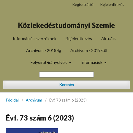
Regisztráció
Bejelentkezés
Közlekedéstudományi Szemle
Információk szerzőknek
Bejelentkezés
Aktuális
Archívum - 2018-ig
Archívum - 2019-től
Folyóirat-irányelvek
Információk
Keresés
Főoldal
/
Archívum
/
Évf. 73 szám 6 (2023)
Évf. 73 szám 6 (2023)