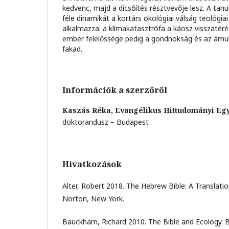
kedvenc, majd a dicsőítés résztvevője lesz. A ta
féle dinamikát a kortárs ökológiai válság teológia
alkalmazza: a klímakatasztrófa a káosz visszatér
ember felelőssége pedig a gondnokság és az ámul
fakad.
Információk a szerzőről
Kaszás Réka,
Evangélikus Hittudományi Eg
doktorandusz – Budapest
Hivatkozások
Alter, Robert 2018. The Hebrew Bible: A Translat
Norton, New York.
Bauckham, Richard 2010. The Bible and Ecology. Ba