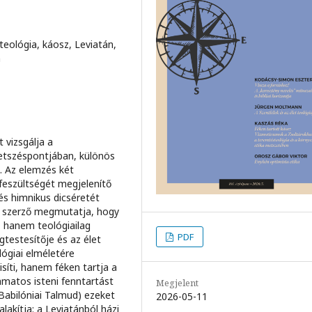
eológia, káosz, Leviatán,
n
 vizsgálja a
metszéspontjában, különös
. Az elemzés két
feszültségét megjelenítő
tés himnikus dicséretét
 A szerző megmutatja, hogy
, hanem teológiailag
PDF
testesítője és az élet
ógiai elméletére
ti, hanem féken tartja a
amatos isteni fenntartást
Megjelent
 Babilóniai Talmud) ezeket
2026-05-11
akítja: a Leviatánból házi