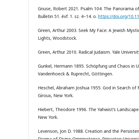
Gnuse, Robert 2021. Psalm 104: The Panorama of L
Bulletin 51. évf. 1. sz. 4–14. o.
https://doi.org/10
Green, Arthur 2003. Seek My Face: A Jewish Mystic
Lights, Woodstock.
Green, Arthur 2010. Radical Judaism. Yale Univers
Gunkel, Hermann 1895. Schöpfung und Chaos in Ur
Vandenhoeck & Ruprecht, Göttingen.
Heschel, Abraham Joshua 1955. God in Search of M
Giroux, New York.
Hiebert, Theodore 1996. The Yahwist’s Landscape.
New York.
Levenson, Jon D. 1988. Creation and the Persistenc
Drama of Divine Omnipotence. Princeton Universit