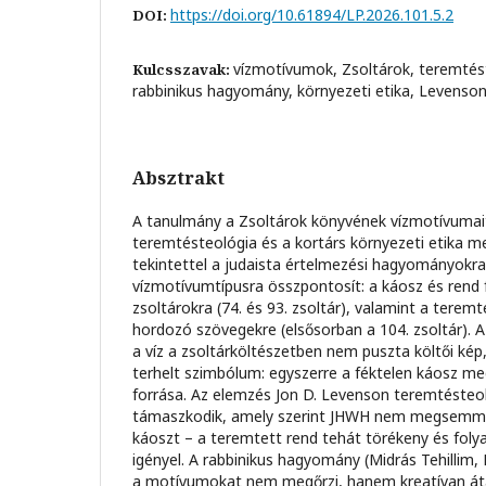
https://doi.org/10.61894/LP.2026.101.5.2
DOI:
vízmotívumok, Zsoltárok, teremtést
Kulcsszavak:
rabbinikus hagyomány, környezeti etika, Levenso
Absztrakt
A tanulmány a Zsoltárok könyvének vízmotívumait
teremtésteológia és a kortárs környezeti etika 
tekintettel a judaista értelmezési hagyományokra
vízmotívumtípusra összpontosít: a káosz és rend 
zsoltárokra (74. és 93. zsoltár), valamint a terem
hordozó szövegekre (elsősorban a 104. zsoltár).
a víz a zsoltárköltészetben nem puszta költői kép
terhelt szimbólum: egyszerre a féktelen káosz meg
forrása. Az elemzés Jon D. Levenson teremtésteol
támaszkodik, amely szerint JHWH nem megsemmisí
káoszt – a teremtett rend tehát törékeny és foly
igényel. A rabbinikus hagyomány (Midrás Tehillim,
a motívumokat nem megőrzi, hanem kreatívan átal