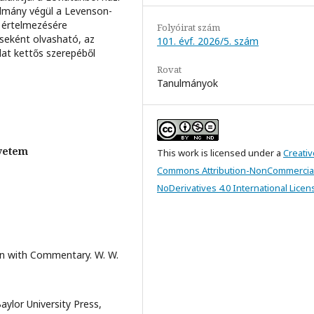
nulmány végül a Levenson-
i értelmezésére
Folyóirat szám
éseként olvasható, az
101. évf. 2026/5. szám
at kettős szerepéből
Rovat
Tanulmányok
yetem
This work is licensed under a
Creativ
Commons Attribution-NonCommercia
NoDerivatives 4.0 International Licen
ion with Commentary. W. W.
ylor University Press,