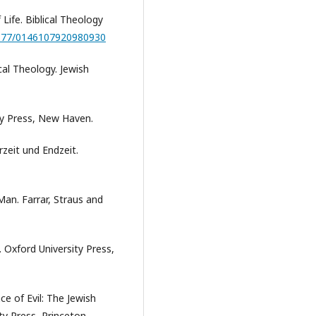
ife. Biblical Theology
.1177/0146107920980930
al Theology. Jewish
ity Press, New Haven.
zeit und Endzeit.
an. Farrar, Straus and
 Oxford University Press,
e of Evil: The Jewish
y Press, Princeton.