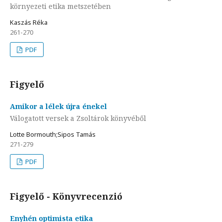
környezeti etika metszetében
Kaszás Réka
261-270
PDF
Figyelő
Amikor a lélek újra énekel
Válogatott versek a Zsoltárok könyvéből
Lotte Bormouth;Sipos Tamás
271-279
PDF
Figyelő - Könyvrecenzió
Enyhén optimista etika