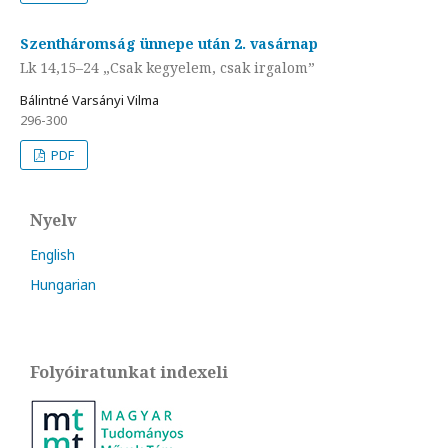
Szentháromság ünnepe után 2. vasárnap
Lk 14,15–24 „Csak kegyelem, csak irgalom”
Bálintné Varsányi Vilma
296-300
PDF
Nyelv
English
Hungarian
Folyóiratunkat indexeli