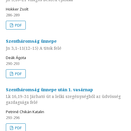
Hokker Zsolt
286-289
PDF
Szentháromság ünnepe
Jn 3,1–11(12–15) A titok felé
Deák Ágota
290-293
PDF
Szentháromság ünnepe után 1. vasárnap
Lk 16,19–31 Járható út a lelki szegénységből az üdvösség
gazdagsága felé
Petriné Chikán Katalin
293-296
PDF