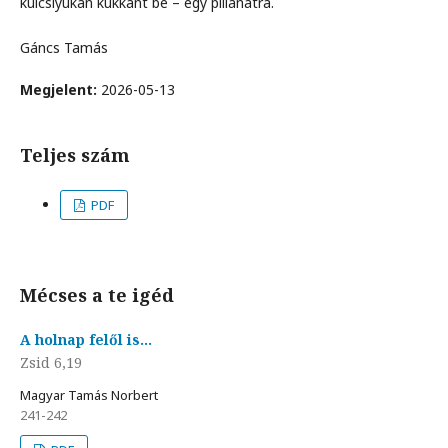
kulcslyukán kukkant be – egy pillanatra.
Gáncs Tamás
Megjelent:
2026-05-13
Teljes szám
PDF
Mécses a te igéd
A holnap felől is…
Zsid 6,19
Magyar Tamás Norbert
241-242