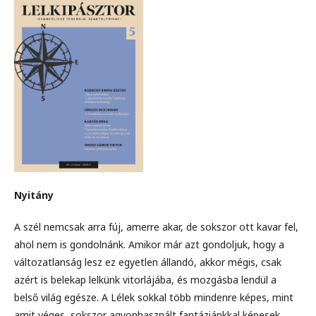
Nyitány
A szél nemcsak arra fúj, amerre akar, de sokszor ott kavar fel,
ahol nem is gondolnánk. Amikor már azt gondoljuk, hogy a
változatlanság lesz ez egyetlen állandó, akkor mégis, csak
azért is belekap lelkünk vitorlájába, és mozgásba lendül a
belső világ egésze. A Lélek sokkal több mindenre képes, mint
amit véges, sokszor agyonhasznált fantáziánkkal képesek