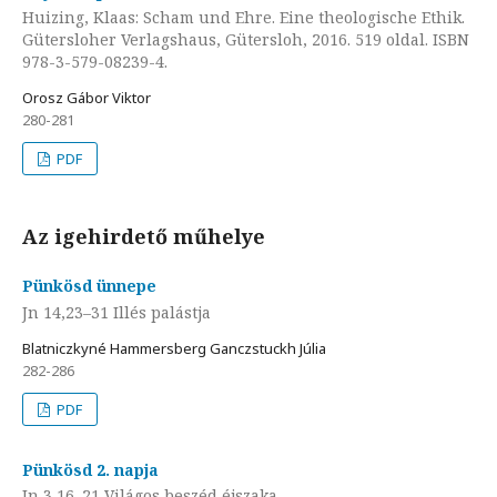
Huizing, Klaas: Scham und Ehre. Eine theologische Ethik.
Gütersloher Verlagshaus, Gütersloh, 2016. 519 oldal. ISBN
978-3-579-08239-4.
Orosz Gábor Viktor
280-281
PDF
Az igehirdető műhelye
Pünkösd ünnepe
Jn 14,23–31 Illés palástja
Blatniczkyné Hammersberg Ganczstuckh Júlia
282-286
PDF
Pünkösd 2. napja
Jn 3,16–21 Világos beszéd éjszaka