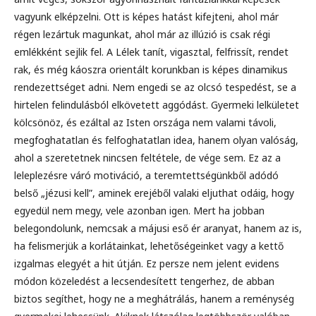
vagyunk elképzelni. Ott is képes hatást kifejteni, ahol már
régen lezártuk magunkat, ahol már az illúzió is csak régi
emlékként sejlik fel. A Lélek tanít, vigasztal, felfrissít, rendet
rak, és még káoszra orientált korunkban is képes dinamikus
rendezettséget adni. Nem engedi se az olcsó tespedést, se a
hirtelen felindulásból elkövetett aggódást. Gyermeki lelkületet
kölcsönöz, és ezáltal az Isten országa nem valami távoli,
megfoghatatlan és felfoghatatlan idea, hanem olyan valóság,
ahol a szeretetnek nincsen feltétele, de vége sem. Ez az a
leleplezésre váró motiváció, a teremtettségünkből adódó
belső „jézusi kell”, aminek erejéből valaki eljuthat odáig, hogy
egyedül nem megy, vele azonban igen. Mert ha jobban
belegondolunk, nemcsak a májusi eső ér aranyat, hanem az is,
ha felismerjük a korlátainkat, lehetőségeinket vagy a kettő
izgalmas elegyét a hit útján. Ez persze nem jelent evidens
módon közeledést a lecsendesített tengerhez, de abban
biztos segíthet, hogy ne a meghátrálás, hanem a reménység