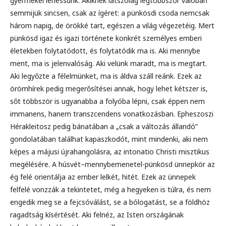
gyermekei lehessünk. Akiknek látszólag legtöbbször valóban
semmijük sincsen, csak az ígéret: a pünkösdi csoda nemcsak
három napig, de örökké tart, egészen a világ végezetéig. Mert
pünkösd igaz és igazi története konkrét személyes emberi
életekben folytatódott, és folytatódik ma is. Aki mennybe
ment, ma is jelenvalóság. Aki velünk maradt, ma is megtart.
Aki legyőzte a félelmünket, ma is áldva száll reánk. Ezek az
örömhírek pedig megerősítései annak, hogy lehet kétszer is,
sőt többször is ugyanabba a folyóba lépni, csak éppen nem
immanens, hanem transzcendens vonatkozásban. Epheszoszi
Hérakleitosz pedig bánatában a „csak a változás állandó”
gondolatában találhat kapaszkodót, mint mindenki, aki nem
képes a májusi újrahangolásra, az intonatio Christi misztikus
megélésére. A húsvét–mennybemenetel-pünkösd ünnepkör az
ég felé orientálja az ember lelkét, hitét. Ezek az ünnepek
felfelé vonzzák a tekintetet, még a hegyeken is túlra, és nem
engedik meg se a fejcsóválást, se a bólogatást, se a földhöz
ragadtság kísértését. Aki felnéz, az Isten országának