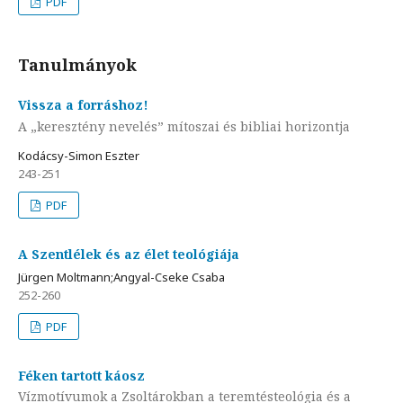
PDF
Tanulmányok
Vissza a forráshoz!
A „keresztény nevelés” mítoszai és bibliai horizontja
Kodácsy-Simon Eszter
243-251
PDF
A Szentlélek és az élet teológiája
Jürgen Moltmann;Angyal-Cseke Csaba
252-260
PDF
Féken tartott káosz
Vízmotívumok a Zsoltárokban a teremtésteológia és a