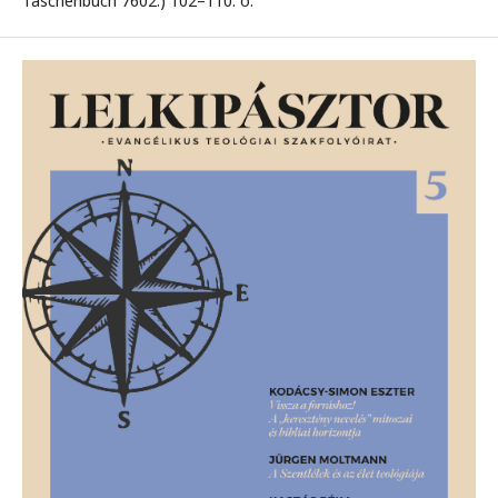
Taschenbuch 7602.) 102–110. o.