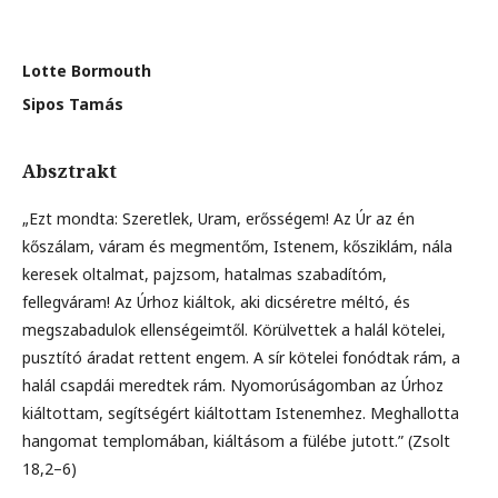
Lotte Bormouth
Sipos Tamás
Absztrakt
„Ezt mondta: Szeretlek, Uram, erősségem! Az Úr az én
kőszálam, váram és megmentőm, Istenem, kősziklám, nála
keresek oltalmat, pajzsom, hatalmas szabadítóm,
fellegváram! Az Úrhoz kiáltok, aki dicséretre méltó, és
megszabadulok ellenségeimtől. Körülvettek a halál kötelei,
pusztító áradat rettent engem. A sír kötelei fonódtak rám, a
halál csapdái meredtek rám. Nyomorúságomban az Úrhoz
kiáltottam, segítségért kiáltottam Istenemhez. Meghallotta
hangomat templomában, kiáltásom a fülébe jutott.” (Zsolt
18,2–6)