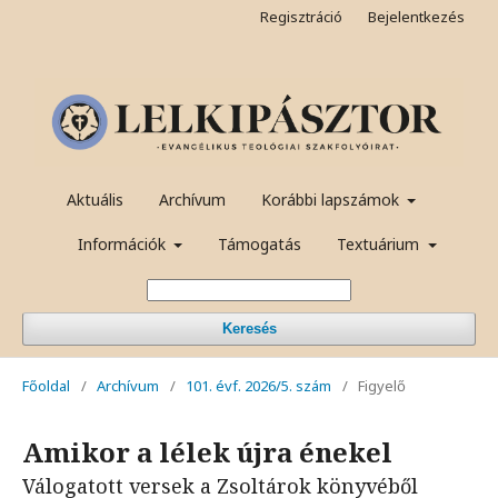
Regisztráció
Bejelentkezés
Aktuális
Archívum
Korábbi lapszámok
Információk
Támogatás
Textuárium
Keresés
Főoldal
/
Archívum
/
101. évf. 2026/5. szám
/
Figyelő
Amikor a lélek újra énekel
Válogatott versek a Zsoltárok könyvéből