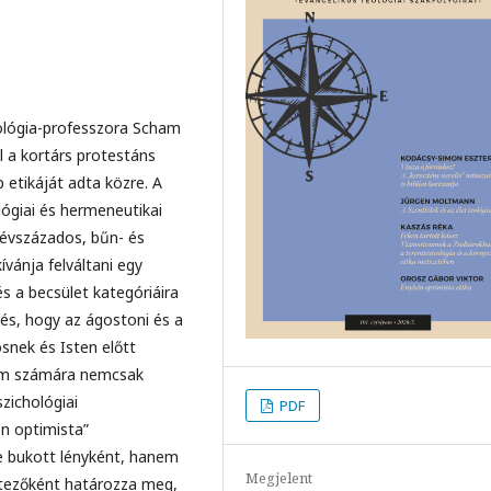
ológia-professzora Scham
l a kortárs protestáns
 etikáját adta közre. A
ógiai és hermeneutikai
 évszázados, bűn- és
ánja felváltani egy
s a becsület kategóriáira
erés, hogy az ágostoni és a
snek és Isten előtt
lom számára nemcsak
szichológiai
PDF
én optimista”
e bukott lényként, hanem
Megjelent
étezőként határozza meg,