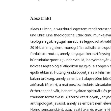
Absztrakt
Klaas Huizing, a würzburgi egyetem rendszereste
und Ehre: Eine theologische Ethik című munkájáva
teológia egyik legizgalmasabb és legprovokatívabb
2016-ban megjelent monográfia radikális antropol
fordulatot mutat, amely a nyugati kereszténység
bűntudatközpontú (Sünde/Schuld) hagyományát kív
bölcsességteológiai alapokon nyugvó, a szégyen é
épülő etikával. Huizing kiindulópontja az a felism
kálvini örökség, amely az embert alapvetően bűnö
adósnak tételezi, a mai posztszekuláris társada
érthetetlenné vált, hanem gyakran spirituális és p
traumák forrásává is. A szerző ezért olyan, „enyh
antropológiát javasol, amely az embert nem elev
Homo sensualisként, azaz esztétikai és érzelmi l