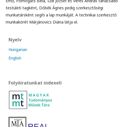
Ernő, Pomogáts Béla, Szili József és Veres András tanácsadó
testületi tagként, Dóbék Ágnes pedig szerkesztőségi
munkatársként segíti a lap munkáját. A technikai szerkesztő
munkakörét Márjánovics Diána látja el.
Nyelv
Hungarian
English
Folyóiratunkat indexeli