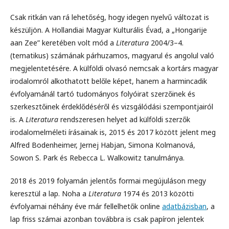
Csak ritkán van rá lehetőség, hogy idegen nyelvű változat is
készüljön. A Hollandiai Magyar Kulturális Évad, a „Hongarije
aan Zee” keretében volt mód a
Literatura
2004/3–4.
(tematikus) számának párhuzamos, magyarul és angolul való
megjelentetésére. A külföldi olvasó nemcsak a kortárs magyar
irodalomról alkothatott belőle képet, hanem a harmincadik
évfolyamánál tartó tudományos folyóirat szerzőinek és
szerkesztőinek érdeklődéséről és vizsgálódási szempontjairól
is. A
Literatura
rendszeresen helyet ad külföldi szerzők
irodalomelméleti írásainak is, 2015 és 2017 között jelent meg
Alfred Bodenheimer, Jernej Habjan, Simona Kolmanová,
Sowon S. Park és Rebecca L. Walkowitz tanulmánya.
2018 és 2019 folyamán jelentős formai megújuláson megy
keresztül a lap. Noha a
Literatura
1974 és 2013 közötti
évfolyamai néhány éve már fellelhetők online
adatbázisban
, a
lap friss számai azonban továbbra is csak papíron jelentek