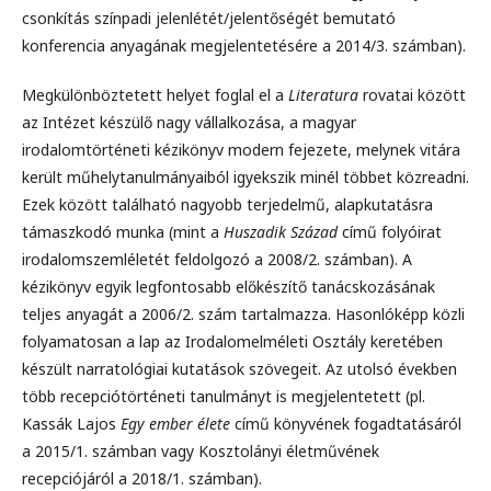
csonkítás színpadi jelenlétét/jelentőségét bemutató
konferencia anyagának megjelentetésére a 2014/3. számban).
Megkülönböztetett helyet foglal el a
Literatura
rovatai között
az Intézet készülő nagy vállalkozása, a magyar
irodalomtörténeti kézikönyv modern fejezete, melynek vitára
került műhelytanulmányaiból igyekszik minél többet közreadni.
Ezek között található nagyobb terjedelmű, alapkutatásra
támaszkodó munka (mint a
Huszadik Század
című folyóirat
irodalomszemléletét feldolgozó a 2008/2. számban). A
kézikönyv egyik legfontosabb előkészítő tanácskozásának
teljes anyagát a 2006/2. szám tartalmazza. Hasonlóképp közli
folyamatosan a lap az Irodalomelméleti Osztály keretében
készült narratológiai kutatások szövegeit. Az utolsó években
több recepciótörténeti tanulmányt is megjelentetett (pl.
Kassák Lajos
Egy ember élete
című könyvének fogadtatásáról
a 2015/1. számban vagy Kosztolányi életművének
recepciójáról a 2018/1. számban).