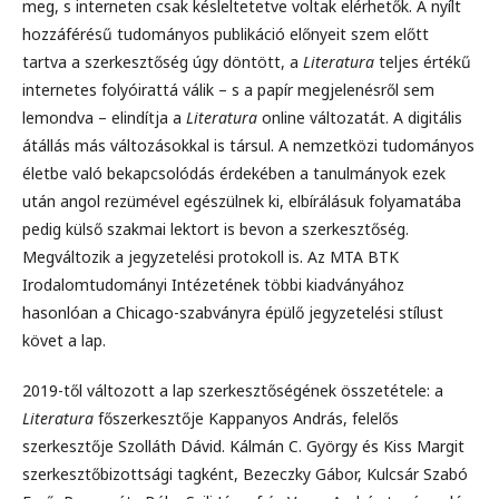
meg, s interneten csak késleltetetve voltak elérhetők. A nyílt
hozzáférésű tudományos publikáció előnyeit szem előtt
tartva a szerkesztőség úgy döntött, a
Literatura
teljes értékű
internetes folyóirattá válik – s a papír megjelenésről sem
lemondva – elindítja a
Literatura
online változatát. A digitális
átállás más változásokkal is társul. A nemzetközi tudományos
életbe való bekapcsolódás érdekében a tanulmányok ezek
után angol rezümével egészülnek ki, elbírálásuk folyamatába
pedig külső szakmai lektort is bevon a szerkesztőség.
Megváltozik a jegyzetelési protokoll is. Az MTA BTK
Irodalomtudományi Intézetének többi kiadványához
hasonlóan a Chicago-szabványra épülő jegyzetelési stílust
követ a lap.
2019-től változott a lap szerkesztőségének összetétele: a
Literatura
főszerkesztője Kappanyos András, felelős
szerkesztője Szolláth Dávid. Kálmán C. György és Kiss Margit
szerkesztőbizottsági tagként, Bezeczky Gábor, Kulcsár Szabó