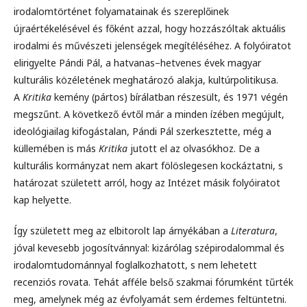
irodalomtörténet folyamatainak és szereplőinek
újraértékelésével és főként azzal, hogy hozzászóltak aktuális
irodalmi és művészeti jelenségek megítéléséhez. A folyóiratot
elirigyelte Pándi Pál, a hatvanas–hetvenes évek magyar
kulturális közéletének meghatározó alakja, kultúrpolitikusa.
A
Kritika
kemény (pártos) bírálatban részesült, és 1971 végén
megszűnt. A következő évtől már a minden ízében megújult,
ideológiailag kifogástalan, Pándi Pál szerkesztette, még a
küllemében is más
Kritika
jutott el az olvasókhoz. De a
kulturális kormányzat nem akart fölöslegesen kockáztatni, s
határozat született arról, hogy az Intézet másik folyóiratot
kap helyette.
Így született meg az elbitorolt lap árnyékában a
Literatura
,
jóval kevesebb jogosítvánnyal: kizárólag szépirodalommal és
irodalomtudománnyal foglalkozhatott, s nem lehetett
recenziós rovata. Tehát afféle belső szakmai fórumként tűrték
meg, amelynek még az évfolyamát sem érdemes feltüntetni.