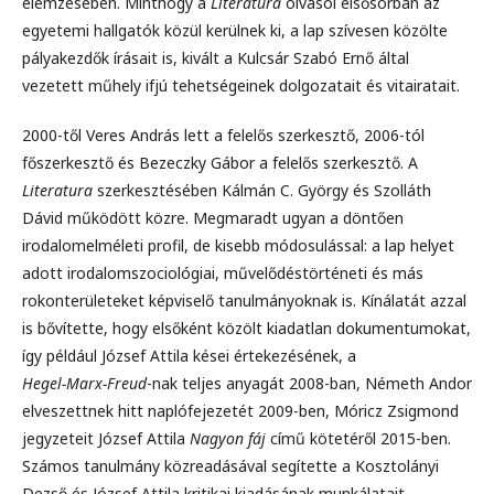
elemzésében. Minthogy a
Literatura
olvasói elsősorban az
egyetemi hallgatók közül kerülnek ki, a lap szívesen közölte
pályakezdők írásait is, kivált a Kulcsár Szabó Ernő által
vezetett műhely ifjú tehetségeinek dolgozatait és vitairatait.
2000-től Veres András lett a felelős szerkesztő, 2006-tól
főszerkesztő és Bezeczky Gábor a felelős szerkesztő. A
Literatura
szerkesztésében Kálmán C. György és Szolláth
Dávid működött közre. Megmaradt ugyan a döntően
irodalomelméleti profil, de kisebb módosulással: a lap helyet
adott irodalomszociológiai, művelődéstörténeti és más
rokonterületeket képviselő tanulmányoknak is. Kínálatát azzal
is bővítette, hogy elsőként közölt kiadatlan dokumentumokat,
így például József Attila kései értekezésének, a
Hegel−Marx−Freud
-nak teljes anyagát 2008-ban, Németh Andor
elveszettnek hitt naplófejezetét 2009-ben, Móricz Zsigmond
jegyzeteit József Attila
Nagyon fáj
című kötetéről 2015-ben.
Számos tanulmány közreadásával segítette a Kosztolányi
Dezső és József Attila kritikai kiadásának munkálatait.