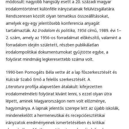
módosult: nagyobb hangsúly esett a 20. századi magyar
irodalomtörténet különféle irányzatainak felülvizsgálatára.
Rendszeresen közölt olyan tematikus összeállításokat,
amelyek egy-egy jelentősebb konferencia anyagát
tartalmazták. Az
Irodalom és politika, 1956
című, 1989. évi 1–
2. szám, amely az 1956-os forradalmat előkészítő, valamint a
forradalom idején született, részben publikálatlan
irodalompolitikai dokumentumokat gyűjtötte egybe, a
folyóirat mindmáig legkeresettebb száma volt.
1990-ben Pomogáts Béla vette át a lap főszerkesztését és
Kulcsár Szabó Ernő a felelős szerkesztését. A
Literatura
profilja alapvetően átalakult: kifejezetten
irodalomelméleti folyóirat kívánt lenni, s ezzel olyan útra
lépett, aminek Magyarországon nem volt előzménye,
hagyománya. A lapnak jelentős szerepe lett az újabb iskolák,
mindenekelőtt a hermeneutikai és recepcióesztétikai
irányzatok eredményeinek ismertetésében és kritikai