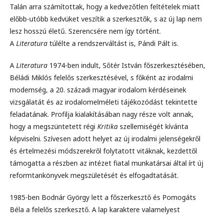
Talán arra számítottak, hogy a kedvezőtlen feltételek miatt
előbb-utóbb kedvüket veszítik a szerkesztők, s az új lap nem
lesz hosszú életű. Szerencsére nem így történt.
A
Literatura
túlélte a rendszerváltást is, Pándi Pált is.
A
Literatura
1974-ben indult, Sőtér István főszerkesztésében,
Béládi Miklós felelős szerkesztésével, s főként az irodalmi
modernség, a 20. századi magyar irodalom kérdéseinek
vizsgálatát és az irodalomelméleti tájékozódást tekintette
feladatának. Profilja kialakításában nagy része volt annak,
hogy a megszüntetett régi
Kritika
szellemiségét kívánta
képviselni. Szívesen adott helyet az új irodalmi jelenségekről
és értelmezési módszerekről folytatott vitáknak, kezdettől
támogatta a részben az intézet fiatal munkatársai által írt új
reformtankönyvek megszületését és elfogadtatását.
1985-ben Bodnár György lett a főszerkesztő és Pomogáts
Béla a felelős szerkesztő. A lap karaktere valamelyest