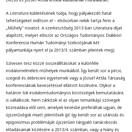
A
Literatura
küldetésének tudja, hogy pályakezdő fiatal
tehetségeket indítson el – elsősorban nekik tartja fenn a
„Műhely” rovatot. A szerkesztőség 2013-ban Literatura-díjat
alapított, melyet először az Országos Tudományos Diákköri
Konferencia Humán Tudományi Szekciójának két
pályamunkája nyert el (a 2013/3. számban jelentek meg).
Szívesen tesz közzé összeállításokat a különféle
irodalomelméleti műhelyek munkáiból. Így került sor a pécsi,
szegedi és debreceni egyetemek vagy a József Attila Társaság
konferenciáinak bevezetéssel ellátott közlésére. Olykor a
határon túli irodalomtudományos közösségek bemutatására
is vállalkozik. Nem zárkózik el az olyan tematikájú szövegek
közreadása elől sem, amelyek kevésbé preferáltak ugyan, de
újszerűségük miatt jelentősek (pl. így került sor az utánzás és
epigonizmus problémáját újszerűen tárgyaló tanácskozás
előadásainak közlésére a 2013/4. számban, vagy a hiány és