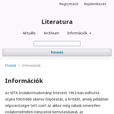
Regisztráció
Bejelentkezés
Literatura
Aktuális
Archívum
Információk
Keresés
Főoldal
/
Információk
Információk
Az MTA Irodalomtudományi Intézete 1963-ban indította
útjára fölöttébb sikeres folyóiratát, a
Kritiká
t, amely példátlan
népszerűségre tett szert az akkor még nálunk ismeretlen
irodalomelméleti irányzatok bemutatásával, az