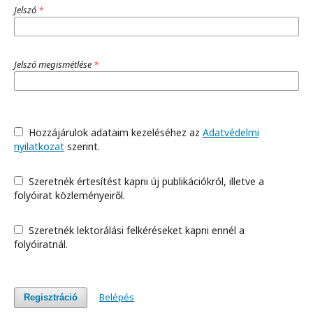
Jelszó
*
Jelszó megismétlése
*
Hozzájárulok adataim kezeléséhez az
Adatvédelmi
nyilatkozat
szerint.
Szeretnék értesítést kapni új publikációkról, illetve a
folyóirat közleményeiről.
Szeretnék lektorálási felkéréseket kapni ennél a
folyóiratnál.
Belépés
Regisztráció