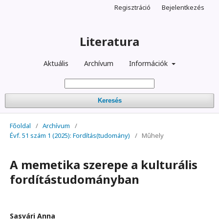
Regisztráció
Bejelentkezés
Literatura
Aktuális
Archívum
Információk
Keresés
Főoldal
/
Archívum
/
Évf. 51 szám 1 (2025): Fordítás(tudomány)
/
Műhely
A memetika szerepe a kulturális
fordítástudományban
Sasvári Anna