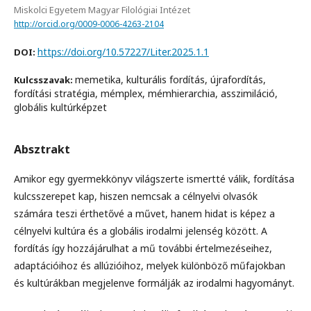
Miskolci Egyetem Magyar Filológiai Intézet
http://orcid.org/0009-0006-4263-2104
https://doi.org/10.57227/Liter.2025.1.1
DOI:
memetika, kulturális fordítás, újrafordítás,
Kulcsszavak:
fordítási stratégia, mémplex, mémhierarchia, asszimiláció,
globális kultúrképzet
Absztrakt
Amikor egy gyermekkönyv világszerte ismertté válik, fordítása
kulcsszerepet kap, hiszen nemcsak a célnyelvi olvasók
számára teszi érthetővé a művet, hanem hidat is képez a
célnyelvi kultúra és a globális irodalmi jelenség között. A
fordítás így hozzájárulhat a mű további értelmezéseihez,
adaptációihoz és allúzióihoz, melyek különböző műfajokban
és kultúrákban megjelenve formálják az irodalmi hagyományt.