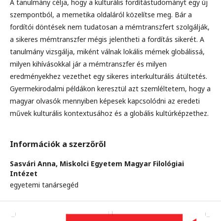
A tanulmány célja, hogy a kulturális fordítástudományt egy új
szempontból, a memetika oldaláról közelítse meg. Bár a
fordítói döntések nem tudatosan a mémtranszfert szolgálják,
a sikeres mémtranszfer mégis jelentheti a fordítás sikerét. A
tanulmány vizsgálja, miként válnak lokális mémek globálissá,
milyen kihívásokkal jár a mémtranszfer és milyen
eredményekhez vezethet egy sikeres interkulturális átültetés.
Gyermekirodalmi példákon keresztül azt szemléltetem, hogy a
magyar olvasók mennyiben képesek kapcsolódni az eredeti
művek kulturális kontextusához és a globális kultúrképzethez.
Információk a szerzőről
Sasvári Anna,
Miskolci Egyetem Magyar Filológiai
Intézet
egyetemi tanársegéd