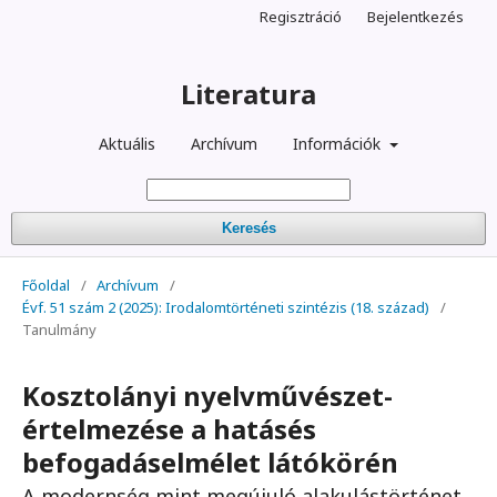
Regisztráció
Bejelentkezés
Literatura
Aktuális
Archívum
Információk
Keresés
Főoldal
/
Archívum
/
Évf. 51 szám 2 (2025): Irodalomtörténeti szintézis (18. század)
/
Tanulmány
Kosztolányi nyelvművészet-
értelmezése a hatásés
befogadáselmélet látókörén
A modernség mint megújuló alakulástörténet