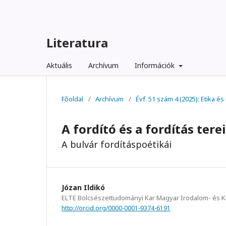
Literatura
Aktuális
Archívum
Információk
Főoldal
/
Archívum
/
Évf. 51 szám 4 (2025): Etika é
A fordító és a fordítás terei
A bulvár fordításpoétikái
Józan Ildikó
ELTE Bölcsészettudományi Kar Magyar Irodalom- és K
http://orcid.org/0000-0001-9374-6191