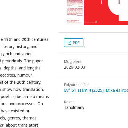
he 19th and 20th centuries
PDF
literary history, and
gly rich and varied
 periodicals. The paper
Megjelent
2026-02-03
rs, depths, and lengths
anecdotes, humour,
alf of the 20th century,
Folyóirat szám
to show how translation,
Évf. 51 szám 4 (2025): Etika és ir
tic poetics, became a means
Rovat
ations and processes. On
Tanulmány
 have existed or
els, genres, themes,
ws” about translators