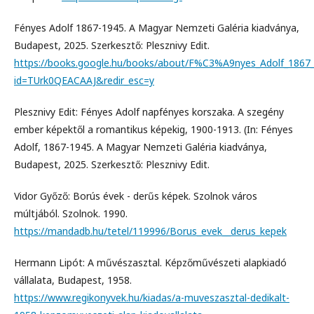
Fényes Adolf 1867-1945. A Magyar Nemzeti Galéria kiadványa,
Budapest, 2025. Szerkesztő: Plesznivy Edit.
https://books.google.hu/books/about/F%C3%A9nyes_Adolf_1867
id=TUrk0QEACAAJ&redir_esc=y
Plesznivy Edit: Fényes Adolf napfényes korszaka. A szegény
ember képektől a romantikus képekig, 1900-1913. (In: Fényes
Adolf, 1867-1945. A Magyar Nemzeti Galéria kiadványa,
Budapest, 2025. Szerkesztő: Plesznivy Edit.
Vidor Győző: Borús évek - derűs képek. Szolnok város
múltjából. Szolnok. 1990.
https://mandadb.hu/tetel/119996/Borus_evek__derus_kepek
Hermann Lipót: A művészasztal. Képzőművészeti alapkiadó
vállalata, Budapest, 1958.
https://www.regikonyvek.hu/kiadas/a-muveszasztal-dedikalt-