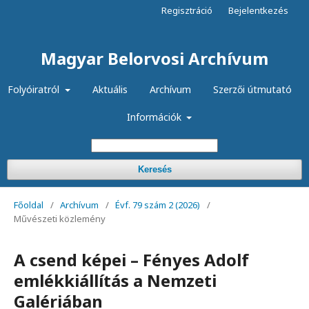
Regisztráció
Bejelentkezés
Magyar Belorvosi Archívum
Folyóiratról
Aktuális
Archívum
Szerzői útmutató
Információk
Keresés
Főoldal
/
Archívum
/
Évf. 79 szám 2 (2026)
/
Művészeti közlemény
A csend képei – Fényes Adolf
emlékkiállítás a Nemzeti
Galériában