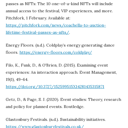
passes as NFTs: The 10 one-of-a-kind NFTs will include
annual access to the festival, VIP experiences, and more.
Pitchfork, 1 February. Available at:
https://pitchfork.com/news/coachella-to-auction-
lifetime-festival-passes-as-nfts/
.
Energy Floors. (n.d.). Coldplay’s energy generating dance
floors.
https://energy-floors.com/coldplay/
Filo, K., Funk, D., & O'Brien, D. (2015). Examining event
experiences: An interaction approach. Event Management,
19(1), 49–64.
https://doi.org/10.3727/152599515X14281435315871
Getz, D., & Page, S. J. (2020). Event studies: Theory, research
and policy for planned events. Routledge.
Glastonbury Festivals. (n.d.). Sustainability initiatives.
https://www.glastonburyfestivals.co.uk/