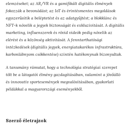
elemzéseket; az AR/VR és a gamifikált digitális élmények
fokozzák a bevonódást; az IoT és érintésmentes megoldások
egyszerűsítik a beléptetést és az adatgyűjtést; a blokklánc és
NFT-k növelik a jegyek biztonságát és exkluzivitását. A digitális
marketing, influenszerek és rövid videók pedig növelik az
elérést és a közönség aktivitását. A fenntarthatósági
intézkedések (digitális jegyek, energiatakarékos infrastruktúra,
karbonlábnyom csökkentése) szintén hatékonynak bizonyultak.
A tanumány rámutat, hogy a technológia stratégiai szerepet
tölt be a látogatói élmény gazdagításában, valamint a jövőálló
és innovatív sportesemények megvalósításában, gyakorlati
példákkal a magyarországi eseményekből.
Szerző életrajzok