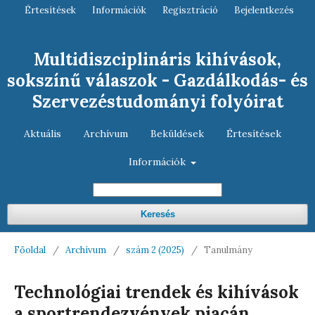
Értesítések
Információk
Regisztráció
Bejelentkezés
Multidiszciplináris kihívások,
sokszínű válaszok - Gazdálkodás- és
Szervezéstudományi folyóirat
Aktuális
Archívum
Beküldések
Értesítések
Információk
Keresés
Főoldal
/
Archívum
/
szám 2 (2025)
/
Tanulmány
Technológiai trendek és kihívások
a sportrendezvények piacán