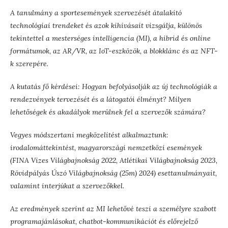
A tanulmány a sportesemények szervezését átalakító
technológiai trendeket és azok kihívásait vizsgálja, különös
tekintettel a mesterséges intelligencia (MI), a hibrid és online
formátumok, az AR/VR, az IoT-eszközök, a blokklánc és az NFT-
k szerepére.
A kutatás fő kérdései: Hogyan befolyásolják az új technológiák a
rendezvények tervezését és a látogatói élményt? Milyen
lehetőségek és akadályok merülnek fel a szervezők számára?
Vegyes módszertani megközelítést alkalmaztunk:
irodalomáttekintést, magyarországi nemzetközi események
(FINA Vizes Világbajnokság 2022, Atlétikai Világbajnokság 2023,
Rövidpályás Úszó Világbajnokság (25m) 2024) esettanulmányait,
valamint interjúkat a szervezőkkel.
Az eredmények szerint az MI lehetővé teszi a személyre szabott
programajánlásokat, chatbot-kommunikációt és előrejelző