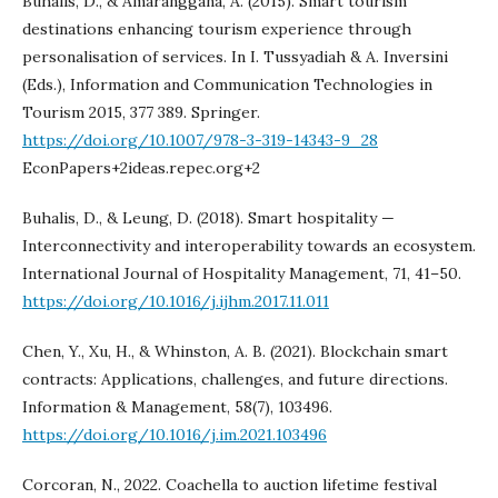
Buhalis, D., & Amaranggana, A. (2015). Smart tourism
destinations enhancing tourism experience through
personalisation of services. In I. Tussyadiah & A. Inversini
(Eds.), Information and Communication Technologies in
Tourism 2015, 377 389. Springer.
https://doi.org/10.1007/978-3-319-14343-9_28
EconPapers+2ideas.repec.org+2
Buhalis, D., & Leung, D. (2018). Smart hospitality —
Interconnectivity and interoperability towards an ecosystem.
International Journal of Hospitality Management, 71, 41–50.
https://doi.org/10.1016/j.ijhm.2017.11.011
Chen, Y., Xu, H., & Whinston, A. B. (2021). Blockchain smart
contracts: Applications, challenges, and future directions.
Information & Management, 58(7), 103496.
https://doi.org/10.1016/j.im.2021.103496
Corcoran, N., 2022. Coachella to auction lifetime festival