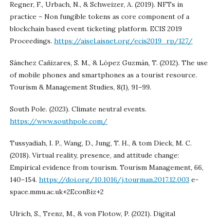
Regner, F., Urbach, N., & Schweizer, A. (2019). NFTs in
practice – Non fungible tokens as core component of a
blockchain based event ticketing platform. ECIS 2019
Proceedings.
https://aisel.aisnet.org/ecis2019_rp/127/
Sánchez Cañizares, S. M., & López Guzmán, T. (2012). The use
of mobile phones and smartphones as a tourist resource.
Tourism & Management Studies, 8(1), 91–99.
South Pole. (2023). Climate neutral events.
https://www.southpole.com/
Tussyadiah, I. P., Wang, D., Jung, T. H., & tom Dieck, M. C.
(2018). Virtual reality, presence, and attitude change:
Empirical evidence from tourism. Tourism Management, 66,
140–154.
https://doi.org/10.1016/j.tourman.2017.12.003
e-
space.mmu.ac.uk+2EconBiz+2
Ulrich, S., Trenz, M., & von Flotow, P. (2021). Digital