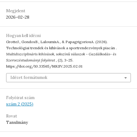
Megjelent
2026-02-28
Hogyan kell idézni
GrotteJ., GondosB., LaloumisA., & PapagrigoriouA. (2026).
Technológiai trendek és kihívások a sportrendezvények piacán .
Multidiszciplináris kihívások, sokszínű válaszok - Gazdálkodás- és
Szervezéstudományi folyóirat
, (2), 3-25.
https://doi.org/10.33565/MKSV.2025.02.01
Idézet formátumok
Folyóirat szám
szám 2 (2025)
Rovat
Tanulmány