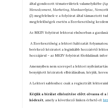
által gondozott tématerületek valamelyikébe (
Ag
Menedzsment, Marketing, Munkaerőpiac, Nemzetköz
(2) megfelelnek-e a folyóirat által támasztott t
megfelelőségek esetén a Szerkesztőség kezdemén
Az MKSV folyóirat lektorai elsősorban a gazdasá
A Szerkesztőség a lektori hálózatát folyamatos
beérkező kéziratot a leginkább hozzáértő lektor 
hozzájárul – az MKSV folyóirat főoldalának info
Amennyiben nem szerepel a lektori nyilvántartá
benyújtott kéziratok elbírálásában, kérjük, ker
A Lektori sablonhoz csak a regisztrált lektorai
Kérjük a bírálat elkészítése előtt olvassa el a
kódexét
, amely a következő linken érhető el:
ht