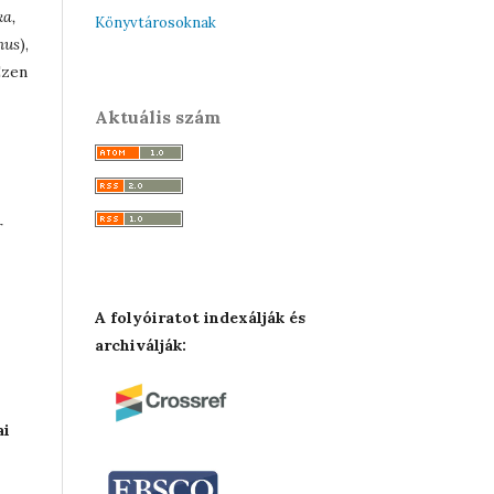
ka,
Könyvtárosoknak
mus
),
Ezen
Aktuális szám
r
A folyóiratot indexálják és
archiválják:
ai