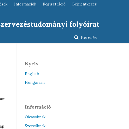
ések
Információk
Regisztráció
Bejelentkezés
 Szervezéstudományi folyóirat
Keresés
Nyelv
English
Hungarian
an:
Információ
Olvasóknak
lap
Szerzőknek