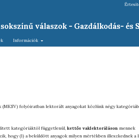
Értesít
, sokszínű válaszok - Gazdálkodás- és
ek
Információk
ok (MKSV) folyóiratban lektorált anyagokat közlünk négy kategóriáb
ített kategóriáktól függetlenül,
kettős vaklektoráláson
mennek
zik, hogy (1) a beküldött anyagok milyen mértékben illeszkednek a 