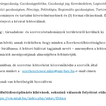
rárgazdaság, Gazdaságpolitika, Gazdasági jog, Kereskedelem, Logiszti
i gazdaságtan, Pénzügy, Politológia, Regionális gazdaságtan, Turiz
udományos és tartalmi követelményeknek és (3) formai elírásoknak. 
yezi a kézirat lektorálását.
g-, társadalom- és szervezéstudományok területeiről kerülnek ki.
an bővíti, annak érdekében, hogy minden a Szerkesztőbizottsághoz
bírálhassa. A lektori hálózat tagjainak nevét – amennyiben a lekto
rmációk menüpontjának almenüjében feltüntetjük.
sunkban, de szeretne lektorként közreműködni a szerzők által
essen minket a
szerkesztoseg.mksv@uni-bge.hu
e-mail címen.
nknak van lehetőségük hozzáférni.
 Multidiszciplináris kihívások, sokszínű válaszok folyóirat etik
tps://ojs.mtak.hu/index.php/mksv/Ethics