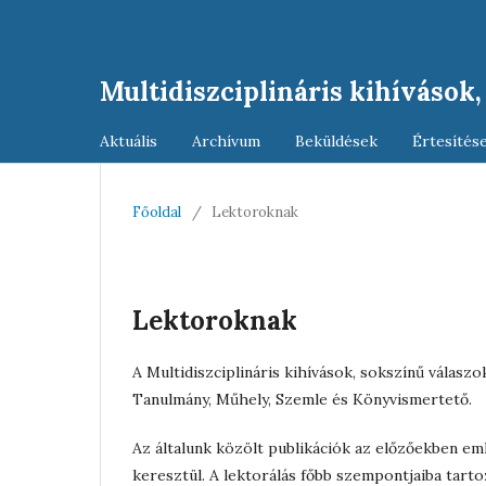
Multidiszciplináris kihívások
Aktuális
Archívum
Beküldések
Értesítés
Főoldal
/
Lektoroknak
Lektoroknak
A Multidiszciplináris kihívások, sokszínű válasz
Tanulmány, Műhely, Szemle és Könyvismertető.
Az általunk közölt publikációk az előzőekben eml
keresztül. A lektorálás főbb szempontjaiba tarto