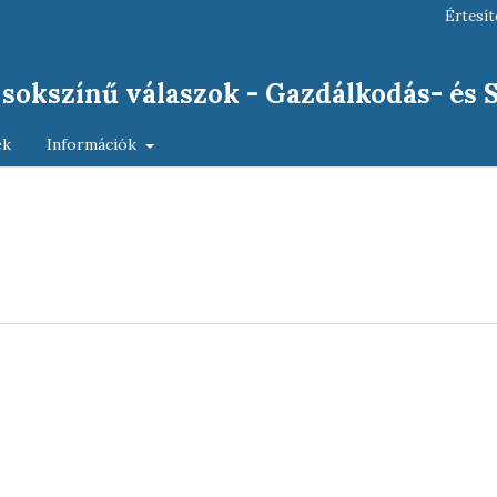
Értesít
, sokszínű válaszok - Gazdálkodás- és
ek
Információk