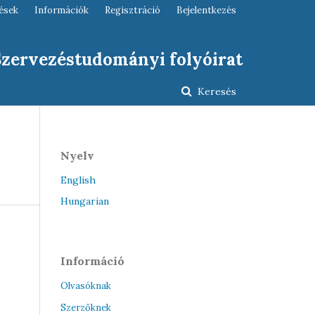
ések
Információk
Regisztráció
Bejelentkezés
 Szervezéstudományi folyóirat
Keresés
Nyelv
English
Hungarian
Információ
Olvasóknak
Szerzőknek