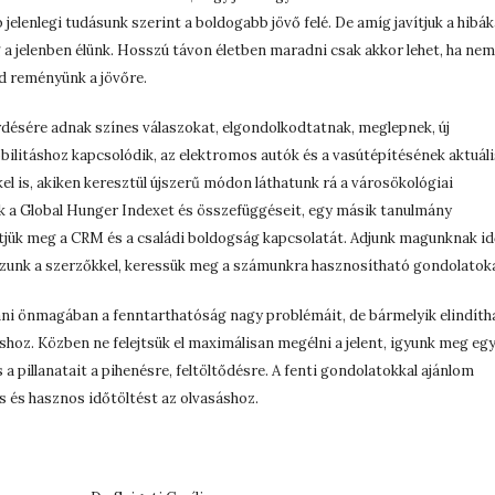
elenlegi tudásunk szerint a boldogabb jövő felé. De amíg javítjuk a hibák
 a jelenben élünk. Hosszú távon életben maradni csak akkor lehet, ha nem
ad reményünk a jövőre.
rdésére adnak színes válaszokat, elgondolkodtatnak, meglepnek, új
bilitáshoz kapcsolódik, az elektromos autók és a vasútépítésének aktuáli
kel is, akiken keresztül újszerű módon láthatunk rá a városökológiai
k a Global Hunger Indexet és összefüggéseit, egy másik tanulmány
tjük meg a CRM és a családi boldogság kapcsolatát. Adjunk magunknak i
ozzunk a szerzőkkel, keressük meg a számunkra hasznosítható gondolatok
ani önmagában a fenntarthatóság nagy problémáit, de bármelyik elindíth
hoz. Közben ne felejtsük el maximálisan megélni a jelent, igyunk meg eg
s a pillanatait a pihenésre, feltöltődésre. A fenti gondolatokkal ajánlom
s és hasznos időtöltést az olvasáshoz.