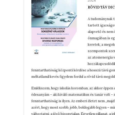
2024
RÖVID TÁV DI
A tudománynak ta
tartott igazságo
alapvető és nem 
önmagában is egy
keretek, a megold
szempontok szeri
az atomenergia 
hozzákapcsolódik
fenntarthatóság központi kérdése a hosszú távú gon
méltatlanul kevés figyelem fordul a rövid távú megold
Emlékszem, hogy iskolás koromban, az akkor éppen di
édesanyám – aki kiváló matematikus és tanár volt – m
fenntarthatóság is ilyen. Az emberi életet nem „majd”
azért, hogy most szebb, jobb, boldogabb legyen – m
változtatni, a jövő bizonytalan. Egyetlen pillanat, a 