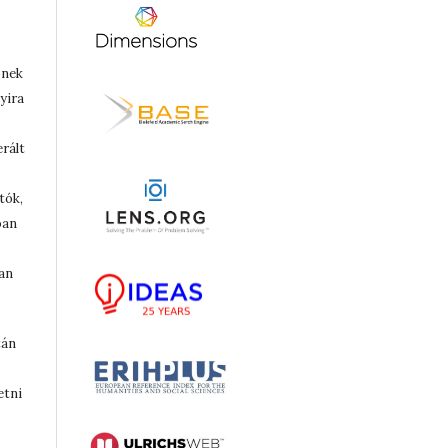
őnek
yira
rált
tók,
óan
an
tán
etni