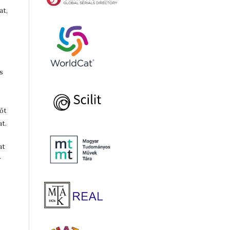
at,
s
dőt
at.
at
y