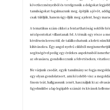
következményeiből és terelgessük a dolgokat legjobb j
tanulságokat fogalmazunk meg, építjük a jövőt, addig
csak túléljük, hanem úgy éljük meg a jelent, hogy mar
A tematikus szám cikkei a fentarthatóság sokféle ké
nézőpontokat villantanak fel. A témák egy része a mo
kérdésein keresztül, de találkozhatunk a keleti sünök
kihívásokra. Egy angol nyelvű cikkből megismerhetjü
segítségével pedig egy érdekes aspektusból ismerhe
az olvasásra, gondolkozzunk a felvetéseken, vitatk
Ne várjunk csodát, egyik tanulmány se fogja megold
egy olyan gondolatsort, ami közelebb visz a megoldás
finom teát, hallgassunk zenét, használjuk ki az olvasá
figyelmükbe a lap legújabb számát és kívánok kelleme