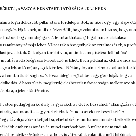
CSÉRETE, AVAGY A FENNTARTHATÓSÁG A JELENBEN
lán a legérdekesebb pillanatai a fordulópontok, amikor egy-egy alapvet
t megkérdőjeleznek, amikor felvetődik, hogy valami nem biztos, hogy ann
is biztos, hogy mindig igaz. A fenntarthatóság fogalmának alakulása
 tanulmány témája lehet. Változtak a hangsúlyok az értelmezések, a prefe
ási javaslatok. Sok olyan terület van, aminek a megítélése különböző
nt akár szélsőségesen különböző is lehet. Ilyen például az elektromos au
vagy a lebomló műanyagok kérdése. Néhány fogalmi elem azonban kitart
 a fenntarthatósághoz. Valószínűleg a legtöbben úgy gondolják, hogy a
dolkodás. A hosszú táv megkérdőjelezhetetlen fontossága mellett azonb
ásokra, a jelen döntéseire.
vatos pedagógiai közhely „a gyerekek az életre készülnek” elhangzása u
indig azt mondta: a „gyerekek élnek és nem az életre készülnek”. A
 egy távoli jövőben kell jobbá, élhetőbbé tenni, hanem mindent el kell köv
inél több ember számára és minél tartósabban. A múlton nem tudunk
jelen áll rendelkezésünkre arra, hogy jóvátegyünk valamit a múlt hibáinak