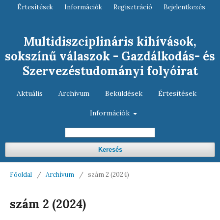
Értesítések
Információk
Regisztráció
Bejelentkezés
Multidiszciplináris kihívások,
sokszínű válaszok - Gazdálkodás- és
Szervezéstudományi folyóirat
Aktuális
Archívum
Beküldések
Értesítések
Információk
Keresés
Főoldal
/
Archívum
/
szám 2 (2024)
szám 2 (2024)