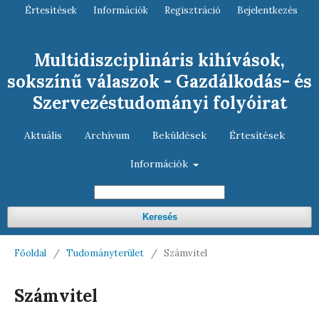
Értesítések
Információk
Regisztráció
Bejelentkezés
Multidiszciplináris kihívások,
sokszínű válaszok - Gazdálkodás- és
Szervezéstudományi folyóirat
Aktuális
Archívum
Beküldések
Értesítések
Információk
Keresés
Főoldal
/
Tudományterület
/
Számvitel
Számvitel