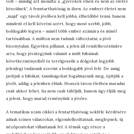
volt – mindig azt mondta: a „gyerekek élnek és nem az életre
készülnek”. A fenntarthatóság is ilyen. Az emberi életet nem
„majd” egy távoli jövőben kell jobbá, élhetőbbé tenni, hanem
mindent el kell követni azért, hogy most szebb, jobb,
boldogabb legyen – minél több ember számára és minél
tartósabban. A múlton nem tudunk változtatni, a jövő
bizonytalan. Egyetlen pillanat, a jelen áll rendelkezésünkre
arra, hogy jóvátegyünk valamit a múlt hibáinak
következményeiből és terelgessük a dolgokat legjobb
jelenlegi tudásunk szerint a boldogabb jövő felé. De amíg
javítjuk a hibákat, tanulságokat fogalmazunk meg, építjük a
jövőt, addig a jelenben élünk. Hosszú távon életben maradni
csak akkor lehet, ha nem csak túléljük, hanem úgy éljük meg
a jelent, hogy marad reményünk a jövőre.
A tematikus szám cikkei a fentarthatóság sokféle kérdésére
adnak színes válaszokat, elgondolkodtatnak, meglepnek, új
nézőpontokat villantanak fel. A témák egy része a