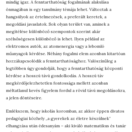
mindig igaz. A fenntarthatóság fogalmának alakulása
önmagában is egy tanulmány témája lehet. Változtak a
hangsúlyok az értelmezések, a preferált keretek, a
megoldási javaslatok. Sok olyan terület van, aminek a
megítélése különböző szempontok szerint akár
szélsőségesen különböző is lehet. Ilyen például az
elektromos autók, az atomenergia vagy a lebomló
műanyagok kérdése. Néhány fogalmi elem azonban kitartóan
hozzákapcsolódik a fenntarthatósághoz. Valószínűleg a
legtöbben úgy gondolják, hogy a fenntarthatóság központi
kérdése a hosszú távú gondolkodás. A hosszú táv
megkérdőjelezhetetlen fontossága mellett azonban
méltatlanul kevés figyelem fordul a rövid távú megoldásokra,
a jelen döntéseire.
Emlékszem, hogy iskolás koromban, az akkor éppen divatos
pedagógiai közhely „a gyerekek az életre készülnek”
elhangzása után édesanyám – aki kiváló matematikus és tanár