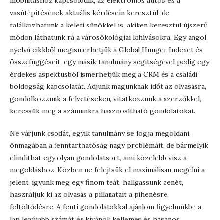
mobilitáshoz kapcsolódik, az elektromos autók és a
vasútépítésének aktuális kérdésein keresztül, de
találkozhatunk a keleti sünökkel is, akiken keresztül újszerű
módon láthatunk rá a városökológiai kihívásokra. Egy angol
nyelvű cikkből megismerhetjük a Global Hunger Indexet és
összefüggéseit, egy másik tanulmány segítségével pedig egy
érdekes aspektusból ismerhetjük meg a CRM és a családi
boldogság kapcsolatát. Adjunk magunknak időt az olvasásra,
gondolkozzunk a felvetéseken, vitatkozzunk a szerzőkkel,
keressük meg a számunkra hasznosítható gondolatokat.
Ne várjunk csodát, egyik tanulmány se fogja megoldani
önmagában a fenntarthatóság nagy problémáit, de bármelyik
elindíthat egy olyan gondolatsort, ami közelebb visz a
megoldáshoz. Közben ne felejtsük el maximálisan megélni a
jelent, igyunk meg egy finom teát, hallgassunk zenét,
használjuk ki az olvasás a pillanatait a pihenésre,
feltöltődésre. A fenti gondolatokkal ajánlom figyelmükbe a
lap legújabb számát és kívánok kellemes és hasznos